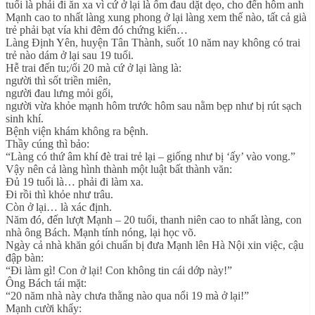
tuổi là phải đi ăn xa vì cứ ở lại là ốm đau dặt dẹo, cho đến hôm anh
Mạnh cao to nhất làng xung phong ở lại làng xem thế nào, tất cả già
trẻ phải bạt vía khi đêm đó chứng kiến…
Làng Định Yên, huyện Tân Thành, suốt 10 năm nay không có trai
trẻ nào dám ở lại sau 19 tuổi.
Hễ trai đến tu;/ổi 20 mà cứ ở lại làng là:
người thì sốt triền miên,
người đau lưng mỏi gối,
người vừa khỏe mạnh hôm trước hôm sau nằm bẹp như bị rút sạch
sinh khí.
Bệnh viện khám không ra bệnh.
Thầy cúng thì bảo:
“Làng có thứ âm khí đè trai trẻ lại – giống như bị ‘ấy’ vào vong.”
Vậy nên cả làng hình thành một luật bất thành văn:
Đủ 19 tuổi là… phải đi làm xa.
Đi rồi thì khỏe như trâu.
Còn ở lại… là xác định.
Năm đó, đến lượt Mạnh – 20 tuổi, thanh niên cao to nhất làng, con
nhà ông Bách. Mạnh tính nóng, lại học võ.
Ngày cả nhà khăn gói chuẩn bị đưa Mạnh lên Hà Nội xin việc, cậu
đập bàn:
“Đi làm gì! Con ở lại! Con không tin cái dớp này!”
Ông Bách tái mặt:
“20 năm nhà này chưa thằng nào qua nổi 19 mà ở lại!”
Mạnh cười khẩy: