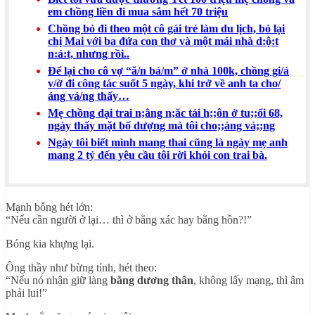
em chồng liền đi mua sắm hết 70 triệu
Chồng bỏ đi theo một cô gái trẻ làm du lịch, bỏ lại
chị Mai với ba đứa con thơ và một mái nhà d:ộ:t
n:á:t, nhưng rồi..
Để lại cho cô vợ “ă/n bá/m” ở nhà 100k, chồng gi/ả
v/ờ đi công tác suốt 5 ngày, khi trở về anh ta cho/
áng vá/ng thấy…
Mẹ chồng dại trai n;ằng n;ăc tái h;;ôn ở tu;;ổi 68,
ngày thấy mặt bố dượng mà tôi cho;;áng vá;;ng
Ngày tôi biết mình mang thai cũng là ngày mẹ anh
mang 2 tỷ đến yêu cầu tôi rời khỏi con trai bà.
Mạnh bỗng hét lớn:
“Nếu cần người ở lại… thì ở bằng xác hay bằng hồn?!”
Bóng kia khựng lại.
Ông thầy như bừng tỉnh, hét theo:
“Nếu nó nhận giữ làng
bằng dương thân
, không lấy mạng, thì âm
phải lui!”