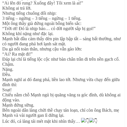
“Ai lên đó rung? Xuống đây! Tôi xem là ai!”
Không ai trả lời.
Nhưng tiếng chuông đổi nhịp:
3 tiếng – ngừng – 3 tiếng – ngừng – 1 tiếng.
Một ông thầy già đứng ngoài bỗng biến sắc:
“Trời ơi! Đó là nhịp báo… có đời người sắp bị gọi!”
Không khí nặng như đặc lại.
Mạnh bắt đầu cảm thấy đèn pin lập bập tắt – sáng bất thường, như
có người đang phả hơi lạnh sát mặt.
Da gà nổi toàn thân, nhưng cậu vẫn gào lớn:
“Ai? Ra mặt đi!”
Đáp lại chỉ là tiếng lộc cộc như bàn chân trần đi trên nền gạch cổ.
Chậm.
Nặng.
Đều.
Mạnh nghĩ ai đó đang phá, liền lao tới. Nhưng vừa chạy đến giữa
đình thì:
Soạt!
Chiếu nằm chỗ Mạnh ngủ bị quăng văng ra góc đình, dù không ai
động vào.
Mạnh đứng sững.
Bên ngoài dân làng chửi thề chạy tán loạn, chỉ còn ông Bách, mẹ
Mạnh và vài người gan lì đứng lại.
Lúc đó, cả làng tái mét mặt khi nhìn thấy…