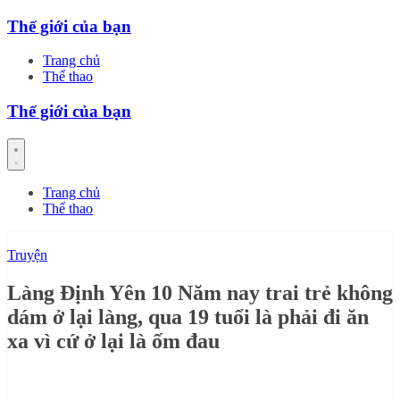
Skip
Thế giới của bạn
to
content
Trang chủ
Thể thao
Thế giới của bạn
Trang chủ
Thể thao
Truyện
Làng Định Yên 10 Năm nay trai trẻ không
dám ở lại làng, qua 19 tuổi là phải đi ăn
xa vì cứ ở lại là ốm đau