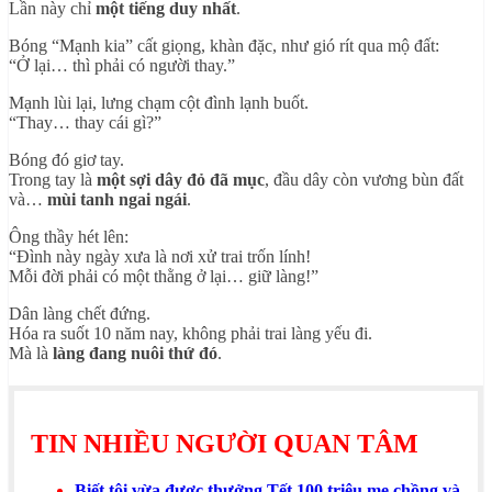
Lần này chỉ
một tiếng duy nhất
.
Bóng “Mạnh kia” cất giọng, khàn đặc, như gió rít qua mộ đất:
“Ở lại… thì phải có người thay.”
Mạnh lùi lại, lưng chạm cột đình lạnh buốt.
“Thay… thay cái gì?”
Bóng đó giơ tay.
Trong tay là
một sợi dây đỏ đã mục
, đầu dây còn vương bùn đất
và…
mùi tanh ngai ngái
.
Ông thầy hét lên:
“Đình này ngày xưa là nơi xử trai trốn lính!
Mỗi đời phải có một thằng ở lại… giữ làng!”
Dân làng chết đứng.
Hóa ra suốt 10 năm nay, không phải trai làng yếu đi.
Mà là
làng đang nuôi thứ đó
.
TIN NHIỀU NGƯỜI QUAN TÂM
Biết tôi vừa được thưởng Tết 100 triệu mẹ chồng và