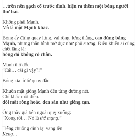
…
trên nền gạch cổ trước đình, hiện ra thêm một bóng người
thứ hai.
Không phải Mạnh.
Mà là
một Mạnh khác
.
Bóng ấy đứng quay lưng, vai rộng, lưng thẳng,
cao đúng bằng
Mạnh
, nhưng thân hình mờ đục như phủ sương. Điều khiến ai cũng
chết lặng là:
bóng đó không có chân.
Mạnh thở dốc.
“Cái… cái gì vậy?!”
Bóng kia từ từ quay đầu.
Khuôn mặt giống Mạnh đến từng đường nét.
Chỉ khác một điều:
đôi mắt rỗng hoác, đen sâu như giếng cạn.
Ông thầy già bên ngoài quỵ xuống:
“Xong rồi… Nó là
thế mạng
.”
Tiếng chuông đình lại vang lên.
Keng…