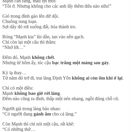
Mạnh cắn răng, máu rịn môi:
“Tôi ở. Nhưng không cho các anh lấy thêm đứa nào nữa!”
Gió trong đình gào lên dữ dội.
Chuông rung loạn.
Sợi dây đỏ rơi xuống đất, hóa thành tro.
Bóng “Mạnh kia” lùi dần, tan vào nền gạch.
Chỉ còn lại một câu thì thầm:
“Nhớ lời…”
Đêm đó, Mạnh
không chết
.
Nhưng từ hôm ấy, tóc cậu
bạc trắng một mảng sau gáy
.
Kỳ lạ thay…
Từ năm đó trở đi, trai làng Định Yên
không ai còn ốm khi ở lại
.
Chỉ có một điều:
Mạnh
không bao giờ rời làng
.
Đêm nào cũng ra đình, thắp một nén nhang, ngồi đúng chỗ cũ.
Người già trong làng bảo nhau:
“Có người đang
gánh âm
cho cả làng.”
Còn Mạnh thì chỉ nói một câu, rất khẽ:
“Có những thứ…