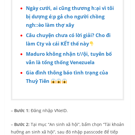
Ngày cưới, ai cũng thương h:ại vì tôi
bị dượng é:p gả cho người chồng
ngh::èo làm thợ xây
Câu chuyện chưa có lời giải? Cho đi
làm Cty và cái KẾT thế này
Maduro không nhận t//ội, tuyên bố
vẫn là tổng thống Venezuela
Gia đình thông báo tình trạng của
Thuỳ Tiên
–
Bước 1:
Đăng nhập VNeID.
–
Bước 2:
Tại mục “An sinh xã hội”, bấm chọn “Tài khoản
hưởng an sinh xã hội”, sau đó nhập passcode để tiếp