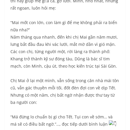
thì hay giúp mẹ gi:ã cá, gỡ lưới. Minh, nhỏ nhất, nhưng
rất ngoan, luôn hỏi mẹ:
“Mai mốt con lớn, con làm gì để mẹ không phải ra biển
nữa nha?”
Năm tháng qua nhanh, đến khi chị Mai gần năm mươi,
lưng bắt đầu đau khi vác lưới, mắt mờ dần vì gió mặn.
Các con chị, từng người một, rời làng ra thành phố:
Khang trở thành kỹ sư đóng tàu, Dũng là bác sĩ tim
mạch, còn Minh, cậu út, theo học kiến trúc tại Sài Gòn.
Chị Mai ở lại một mình, vẫn sống trong căn nhà mái tôn
cũ, vẫn gác thuyền mỗi tối, đốt đèn đợi con về dịp Tết.
Nhưng có một năm, chị bất ngờ nhận được thư tay từ
ba người con:
“Má đừng lo chuẩn bị gì cho Tết. Tụi con về sớm… và
má sẽ có điều bất ngờ.”…, đọc tiếp dưới bình luận