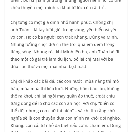
biển”, bởi chị là một trong những người hiếm hoi có thể
chèo thuyền một mình ra khơi từ lúc còn rất trẻ.
Chị từng có một gia đình nhỏ hạnh phúc. Chồng chị –
anh Tuấn – là tay lưới giỏi trong vùng, yêu biển và yêu
vợ con. Họ có ba người con trai: Khang, Dũng và Minh.
Những tưởng cuộc đời cứ thế trôi qua êm đềm trong
tiếng sóng. Nhưng rồi, khi Minh lên ba, anh Tuấn bỏ đi
theo một cô gái trẻ làm du lịch, bỏ lại chị Mai với ba
đứa con thơ và một mái nhà d:ộ:t n:á:t.
Chị đi khắp các bãi đá, các con nước, mùa nắng thì mò
hàu, mùa mưa thì kéo lưới. Những hôm bão lớn, không
thể ra khơi, chị lại ngồi may quần áo thuê, ch:ắt chiu
từng đồng để lo cho các con ăn học. Với chị, “biển có
thể dữ, nhưng con chữ thì hiền” – và chị tin rằng chữ
nghĩa sẽ là con thuyền đưa con mình ra khỏi đói nghèo.
Khang, con cả, từ nhỏ đã biết nấu cơm, chăm em. Dũng