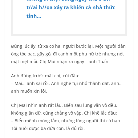
t//ai h//ọa xảy ra khiến cả nhà thức
tỉnh…
Đúng lúc ấy, từ xa có hai người bước lại. Một người đàn
ông tóc bạc, gầy gò, đi cạnh một phụ nữ trẻ nhưng nét
mặt mệt mỏi. Chị Mai nhận ra ngay – anh Tuấn.
Anh đứng trước mặt chị, cúi đầu:
– Mai… anh sai rồi. Anh nghe tụi nhỏ thành đạt, anh…
anh muốn xin lỗi.
Chị Mai nhìn anh rất lâu. Biển sau lưng vẫn vỗ đều,
không giận dữ, cũng chẳng vồ vập. Chị khẽ lắc đầu:
– Biển mênh mông lắm, nhưng lòng người thì có hạn.
Tôi nuôi được ba đứa con, là đủ rồi.