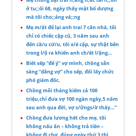
Mẹ chồng dại trai n;ằng n;ăc tái h;;ôn
ở tu;;ổi 68, ngày thấy mặt bố dượng
mà tôi cho;;áng vá;;ng
Mẹ m/ất để lại anh trai 7 căn nhà, tôi
chỉ có chiếc cặp cũ, 3 năm sau anh
đến cầ/u cứ/u, tôi x/é cặp, sự thật bên
trong l/ộ ra khiến anh ch/ết l/ặng…
Biết sếp “để ý” vợ mình, chồng sẵn
sàng “dâng vợ” cho sếp, đổi lấy chức
phó giám đốc.
Chồng mỗi tháng kiếm cả 100
triệu,chỉ đưa vợ 100 ngàn ngày,5 năm
sau anh qua đời, vợ s/ữngs/ờ thấy…“
Chồng đưa lương hết cho mẹ, tôi
không nấu ăn – không trả tiền –
không đi chợ, đúng ngày thứ 3 thì