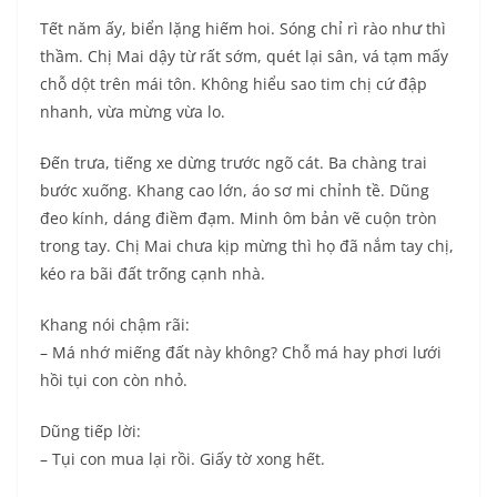
Tết năm ấy, biển lặng hiếm hoi. Sóng chỉ rì rào như thì
thầm. Chị Mai dậy từ rất sớm, quét lại sân, vá tạm mấy
chỗ dột trên mái tôn. Không hiểu sao tim chị cứ đập
nhanh, vừa mừng vừa lo.
Đến trưa, tiếng xe dừng trước ngõ cát. Ba chàng trai
bước xuống. Khang cao lớn, áo sơ mi chỉnh tề. Dũng
đeo kính, dáng điềm đạm. Minh ôm bản vẽ cuộn tròn
trong tay. Chị Mai chưa kịp mừng thì họ đã nắm tay chị,
kéo ra bãi đất trống cạnh nhà.
Khang nói chậm rãi:
– Má nhớ miếng đất này không? Chỗ má hay phơi lưới
hồi tụi con còn nhỏ.
Dũng tiếp lời:
– Tụi con mua lại rồi. Giấy tờ xong hết.