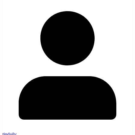
tindaily