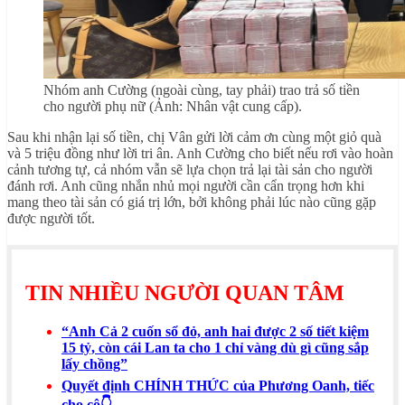
Nhóm anh Cường (ngoài cùng, tay phải) trao trả số tiền
cho người phụ nữ (Ảnh: Nhân vật cung cấp).
Sau khi nhận lại số tiền, chị Vân gửi lời cảm ơn cùng một giỏ quà
và 5 triệu đồng như lời tri ân. Anh Cường cho biết nếu rơi vào hoàn
cảnh tương tự, cả nhóm vẫn sẽ lựa chọn trả lại tài sản cho người
đánh rơi. Anh cũng nhắn nhủ mọi người cần cẩn trọng hơn khi
mang theo tài sản có giá trị lớn, bởi không phải lúc nào cũng gặp
được người tốt.
TIN NHIỀU NGƯỜI QUAN TÂM
“Anh Cả 2 cuốn sổ đỏ, anh hai được 2 số tiết kiệm
15 tỷ, còn cái Lan ta cho 1 chỉ vàng dù gì cũng sắp
lấy chồng”
Quyết định CHÍNH THỨC của Phương Oanh, tiếc
cho cô👇