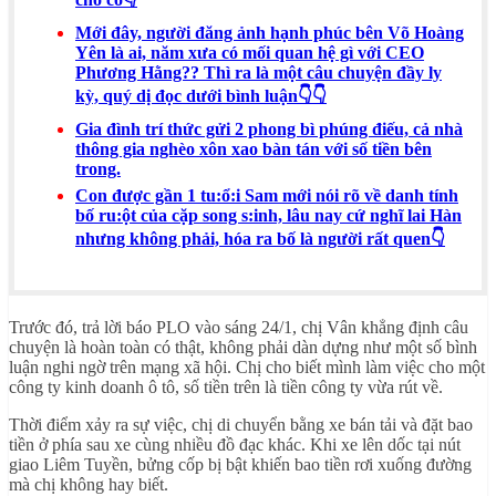
Mới đây, người đăng ảnh hạnh phúc bên Võ Hoàng
Yên là ai, năm xưa có mối quan hệ gì với CEO
Phương Hằng?? Thì ra là một câu chuyện đầy ly
kỳ, quý dị đọc dưới bình luận👇👇
Gia đình trí thức gửi 2 phong bì phúng điếu, cả nhà
thông gia nghèo xôn xao bàn tán với số tiền bên
trong.
Con được gần 1 tu:ổ:i Sam mới nói rõ về danh tính
bố ru:ột của cặp song s:inh, lâu nay cứ nghĩ lai Hàn
nhưng không phải, hóa ra bố là người rất quen👇
Trước đó, trả lời báo PLO vào sáng 24/1, chị Vân khẳng định câu
chuyện là hoàn toàn có thật, không phải dàn dựng như một số bình
luận nghi ngờ trên mạng xã hội. Chị cho biết mình làm việc cho một
công ty kinh doanh ô tô, số tiền trên là tiền công ty vừa rút về.
Thời điểm xảy ra sự việc, chị di chuyển bằng xe bán tải và đặt bao
tiền ở phía sau xe cùng nhiều đồ đạc khác. Khi xe lên dốc tại nút
giao Liêm Tuyền, bửng cốp bị bật khiến bao tiền rơi xuống đường
mà chị không hay biết.