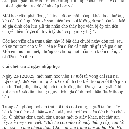
các quản giáo được bố trí nơi ở trong 1 thùng container. Đây còn là
nơi cất giữ đòn roi để đánh đập học viên.
Mỗi học viên phải đóng 12 triệu đồng mỗi tháng, khóa học thường
kéo dài 3 tháng. Nếu về sớm, tiền học phí không được hoàn lại. Một
số gia đình còn lưu giữ tin nhắn cho thấy học viên bị ép xin tiền,
chuyển tiền từ gia đình với lý do “vi phạm kỷ luật”.
Các học viên đến trung tâm này là bắt đầu chuỗi ngày đòn roi, sau
đó sẽ “được” cho viết 1 bản kiểm điểm cá nhân để gửi về gia đình.
Mỗi em một tính nết, nhưng có chung một mẫu bản kiểm điểm, tất
cả đều chép theo.
Cái chết sau 2 ngày nhập học
Ngày 23/12/2025, một nam học viên 17 tuổi tử vong chỉ sau hai
ngày được đưa vào trung tâm. Gia đình cho biết trong suốt thời gian
em bị đánh, điện thoại bị tịch thu, không thể liên lạc ra ngoài. Chỉ
khi em rơi vào tình trạng nguy kịch, gia đình mới nhận được thông
báo.
Trong căn phòng nơi em trút hơi thở cuối cùng, người ta tìm thấy
bản kiểm điểm cá nhân – mẫu giấy mà mọi học viên đều bị ép chép
lại. Ở những dòng cuối cùng trong một tờ giấy khác, nét chữ run
rẩy, xiêu vẹo, em viết:
“Bố cho con vào với mấy thằng này, con lớn
rồi, con có phá phách đâu. Cho con vào trung tâm xã hội Hải Hà,