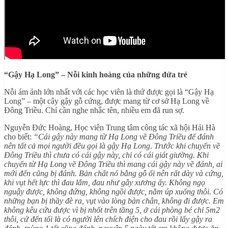
“Gậy Hạ Long” – Nỗi kinh hoàng của những đứa trẻ
Nỗi ám ảnh lớn nhất với các học viên là thứ được gọi là “Gậy Hạ
Long” – một cây gậy gỗ cứng, được mang từ cơ sở Hạ Long về
Đông Triều. Chỉ cần nghe nhắc tên, nhiều em đã run sợ.
Nguyễn Đức Hoàng, Học viên Trung tâm công tác xã hội Hải Hà
cho biết:
“Cái gậy này mang từ Hạ Long về Đông Triều để đánh
nên tất cả mọi người đều gọi là gậy Hạ Long. Trước khi chuyển về
Đông Triều thì chưa có cái gậy này, chỉ có cái giát giường. Khi
chuyển từ Hạ Long về Đông Triều thì mang cái gậy này về đánh, ai
mới đến cũng bị đánh. Bản chất nó bằng gỗ ổi nên rất dày và cứng,
khi vụt hết lực thì đau lắm, đau như gẫy xương ấy. Không ngọ
nguậy được, không đứng, không ngồi được, nằm úp xuống thôi. Có
những bạn bị thầy đè ra, vụt vào lòng bàn chân, không đi được. Em
không kêu cứu được vì bị nhốt trên tầng 5, ở cái phòng bé chỉ 5m2
thôi, cứ đến tối là có người lên chích điện cho đau rồi lấy gậy ra