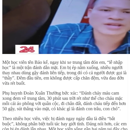
Một học viên tên Bảo kể, ngay khi xe trung tâm đón em, “lễ nhập
học” là một trận đánh dằn mặt. Em bị ép nằm xuống, nhiều người
thay nhau dùng gậy đánh liên tiếp, trong đó có cả người được gọi là
“thầy”. Đêm đầu tiên, em không được cấp chăn đệm, vừa đau đớn
vừa rét buốt.
Phụ huynh Đoàn Xuân Thường bức xúc: “Đánh chảy máu cam
xong đem về trung tâm, 30 phút sau trời rét như thế cho cháu mặc
mỗi cái áo phông với quần cộc, đi chân đất, đánh cháu tiếp đến hơn
50 gậy, sút thẳng vào mặt, có khác gì là đánh con trâu, con chó”.
Theo nhiều học viên, việc bị đánh ngay ngày đầu là điều “bắt
buộc”, không phân biệt tuổi tác hay giới tính. Đáng nói hơn, các em
còn bị ép đánh lẫn nhau. Một học viên sống gần hai năm tại đây cho