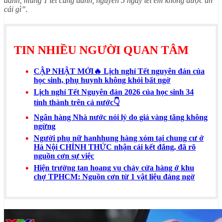
đánh, mùng 1 tết cũng đánh, nguyên 5 ngày tết em không được ăn
cái gì”.
TIN NHIỀU NGƯỜI QUAN TÂM
CẬP NHẬT MỚI🔥 Lịch nghỉ Tết nguyên đán của
học sinh, phụ huynh không khỏi bất ngờ
Lịch nghỉ Tết Nguyên đán 2026 của học sinh 34
tỉnh thành trên cả nước👇
Ngân hàng Nhà nước nói lý do giá vàng tăng không
ngừng
Người phụ nữ hanhhung hàng xóm tại chung cư ở
Hà Nội CHÍNH THỨC nhận cái kết đắng, đã rõ
nguồn cơn sự việc
Hiện trường tan hoang vụ cháy cửa hàng ở khu
chợ TPHCM: Nguồn cơn từ 1 vật liệu đáng ngờ