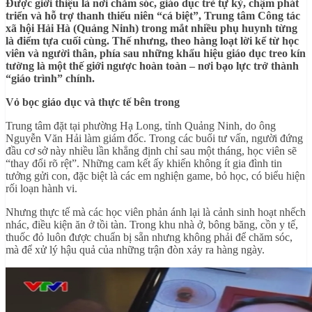
Được giới thiệu là nơi chăm sóc, giáo dục trẻ tự kỷ, chậm phát
triển và hỗ trợ thanh thiếu niên “cá biệt”, Trung tâm Công tác
xã hội Hải Hà (Quảng Ninh) trong mắt nhiều phụ huynh từng
là điểm tựa cuối cùng. Thế nhưng, theo hàng loạt lời kể từ học
viên và người thân, phía sau những khẩu hiệu giáo dục treo kín
tường là một thế giới ngược hoàn toàn – nơi bạo lực trở thành
“giáo trình” chính.
Vỏ bọc giáo dục và thực tế bên trong
Trung tâm đặt tại phường Hạ Long, tỉnh Quảng Ninh, do ông
Nguyễn Văn Hải làm giám đốc. Trong các buổi tư vấn, người đứng
đầu cơ sở này nhiều lần khẳng định chỉ sau một tháng, học viên sẽ
“thay đổi rõ rệt”. Những cam kết ấy khiến không ít gia đình tin
tưởng gửi con, đặc biệt là các em nghiện game, bỏ học, có biểu hiện
rối loạn hành vi.
Nhưng thực tế mà các học viên phản ánh lại là cảnh sinh hoạt nhếch
nhác, điều kiện ăn ở tồi tàn. Trong khu nhà ở, bông băng, cồn y tế,
thuốc đỏ luôn được chuẩn bị sẵn nhưng không phải để chăm sóc,
mà để xử lý hậu quả của những trận đòn xảy ra hàng ngày.