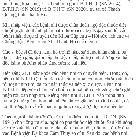
tình trạng khá nặng. Các bệnh nhi gồm: B.T.H.Q. (SN 2014),
B.T.H.P. (SN 2019) và B.T.H.T. (SN 2020), trú tại xã Thạch
Quảng, tỉnh Thanh Hóa.
Khi nhập viện, các bệnh nhi được chẩn đoán ngộ độc thuốc diệt
chuột (nghi do thành phần natri fluoroacetate). Ngay sau đó, các
bệnh nhân được chuyển đến Khoa Cấp cứu – Hồi sức tích cực và
Chống độc, Bệnh viện Nhi Thanh Hóa để điều trị.
Các y, bác sĩ đã tiến hành hỗ trợ hô hấp, sử dụng kháng sinh, bù
dịch – điện giải, giảm hấp thu độc chất, hỗ trợ dinh dưỡng và thải
độc bằng phương pháp tăng cường bài niệu.
Đến sáng 21.1, sức khỏe các bệnh nhi có chuyển biến. Trong đó,
bệnh nhi B.T.H.Q. tiến triển tốt hơn nhưng còn nôn, chưa xuất hiện
rối loạn nhịp tim, đã có nhận thức và tiếp xúc được. Bệnh nhi
B.T.H.P. tiếp xúc chậm, còn buồn nôn và nôn dịch vàng, chưa ghi
nhận rối loạn nhịp tim. Riêng bệnh nhi B.T.H.T. vẫn trong tình
trạng ý thức giảm, hôn mê, nhiều lần co giật toàn thân kéo dài, có
tổn thương tim và rối loạn nhịp tim, đang được lọc máu liên tục.
Theo người nhà, trước đó, các cháu được mẹ ruột là B.T.N. (SN
1991) cho uống trà sữa, nghi có pha thuốc diệt chuột. Sau khi uống,
các trẻ xuất hiện đau bụng, đau đầu, buồn nôn, nôn nên được đưa
vào Bệnh viện Đa khoa Cẩm Thủy sơ cứu. Sau đó, các bệnh nhi