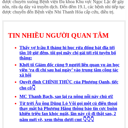
được chuyển xuống Bệnh viện Đa khoa Khu vực Ngọc Lặc để gây
nôn, rửa dạ dày và truyền dịch. Đến đêm 19.1, các bệnh nhi tiếp tục
được chuyển đến Bệnh viện Nhi Thanh Hóa cấp cứu, điều trị.
TIN NHIỀU NGƯỜI QUAN TÂM
Thấy vợ b:ầu 8 tháng hì hục rửa đống bát đĩa tới
tận 10 giờ đêm, tôi gọi mấy chị gái tới rồi tuyên bố
thẳng:
Khởi tố Giám đốc cùng 9 người liên quan vụ án học
viên ‘ra đi chỉ sau hai ngày’ vào trung tâm công tác
xã hội
Quyết định CHÍNH THỨC của Phương Oanh, tiếc
cho cô👇
MC Thanh Bạch, sao lại ra nông nỗi này chú ơi!
Từ trời Âu ông Dũng Lò Vôi gọi một cú điện thoại
thay mặt bà Phương Hằng thông báo tin cực buồn
khiến triệu fan khóc ngất, lần này cô đi thật sao, 2
năm mới về, xem thêm dưới cmt 👇👇👇