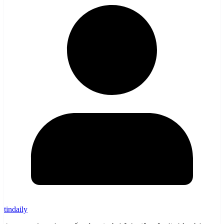
tindaily