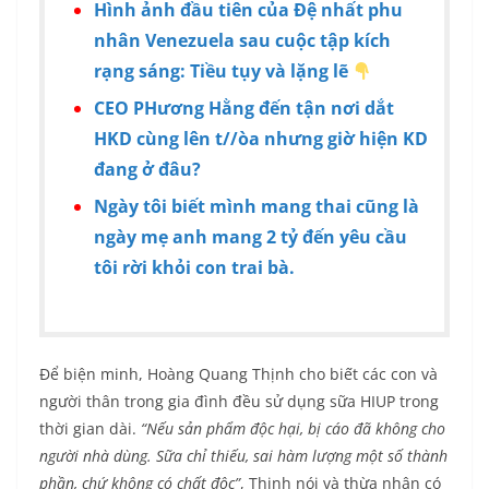
Hình ảnh đầu tiên của Đệ nhất phu
nhân Venezuela sau cuộc tập kích
rạng sáng: Tiều tụy và lặng lẽ
CEO PHương Hằng đến tận nơi dắt
HKD cùng lên t//òa nhưng giờ hiện KD
đang ở đâu?
Ngày tôi biết mình mang thai cũng là
ngày mẹ anh mang 2 tỷ đến yêu cầu
tôi rời khỏi con trai bà.
Để biện minh, Hoàng Quang Thịnh cho biết các con và
người thân trong gia đình đều sử dụng sữa HIUP trong
thời gian dài.
“Nếu sản phẩm độc hại, bị cáo đã không cho
người nhà dùng. Sữa chỉ thiếu, sai hàm lượng một số thành
phần, chứ không có chất độc”
, Thịnh nói và thừa nhận có