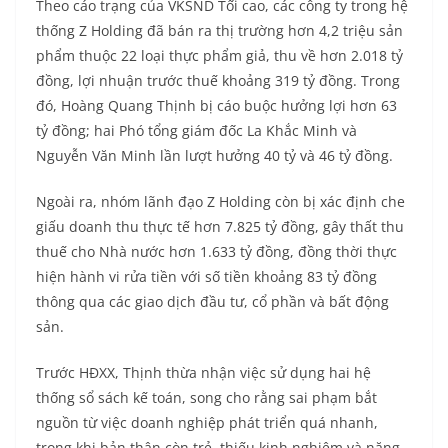
Theo cáo trạng của VKSND Tối cao, các công ty trong hệ
thống Z Holding đã bán ra thị trường hơn 4,2 triệu sản
phẩm thuộc 22 loại thực phẩm giả, thu về hơn 2.018 tỷ
đồng, lợi nhuận trước thuế khoảng 319 tỷ đồng. Trong
đó, Hoàng Quang Thịnh bị cáo buộc hưởng lợi hơn 63
tỷ đồng; hai Phó tổng giám đốc La Khắc Minh và
Nguyễn Văn Minh lần lượt hưởng 40 tỷ và 46 tỷ đồng.
Ngoài ra, nhóm lãnh đạo Z Holding còn bị xác định che
giấu doanh thu thực tế hơn 7.825 tỷ đồng, gây thất thu
thuế cho Nhà nước hơn 1.633 tỷ đồng, đồng thời thực
hiện hành vi rửa tiền với số tiền khoảng 83 tỷ đồng
thông qua các giao dịch đầu tư, cổ phần và bất động
sản.
Trước HĐXX, Thịnh thừa nhận việc sử dụng hai hệ
thống sổ sách kế toán, song cho rằng sai phạm bắt
nguồn từ việc doanh nghiệp phát triển quá nhanh,
trong khi bản thân còn trẻ, thiếu kinh nghiệm và năng