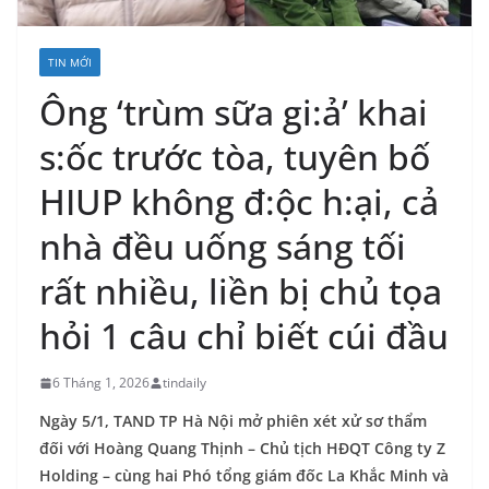
TIN MỚI
Ông ‘trùm sữa gi:ả’ khai
s:ốc trước tòa, tuyên bố
HIUP không đ:ộc h:ại, cả
nhà đều uống sáng tối
rất nhiều, liền bị chủ tọa
hỏi 1 câu chỉ biết cúi đầu
6 Tháng 1, 2026
tindaily
Ngày 5/1, TAND TP Hà Nội mở phiên xét xử sơ thẩm
đối với Hoàng Quang Thịnh – Chủ tịch HĐQT Công ty Z
Holding – cùng hai Phó tổng giám đốc La Khắc Minh và