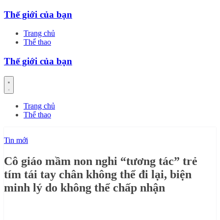
Skip
Thế giới của bạn
to
content
Trang chủ
Thể thao
Thế giới của bạn
Trang chủ
Thể thao
Tin mới
Cô giáo mầm non nghi “tương tác” trẻ
tím tái tay chân không thể đi lại, biện
minh lý do không thể chấp nhận