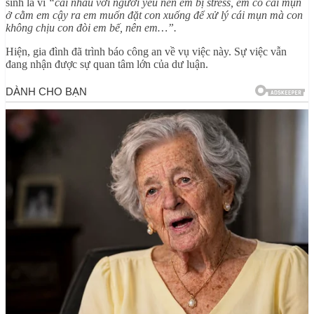
sinh là vì
“cãi nhau với người yêu nên em bị stress, em có cái mụn
ở cằm em cậy ra em muốn đặt con xuống để xử lý cái mụn mà con
không chịu con đòi em bế, nên em…”.
Hiện, gia đình đã trình báo công an về vụ việc này. Sự việc vẫn
đang nhận được sự quan tâm lớn của dư luận.