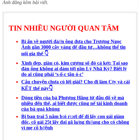
Ảnh đăng kèm bài viết.
TIN NHIỀU NGƯỜI QUAN TÂM
Bí ẩn về người đà//n ông đưa cho Trương Ngọc
Ánh gần 3000 cây vàng để đầu tư…không thể tin
nổi gia thế 👇
Xinh đẹp, giàu có, kim cương sổ đỏ cả két: Tại sao
đàn ông không ai dám tới gần Lý Nhã Kỳ? Biết lý
do ai cũng phải ‘s-ố-c tận ó-c’
Câu chuyện chưa có lời giải? Cho đi làm Cty và cái
KẾT thế này👇
Dòng tiền của bà Phương Hằng từ đâu đổ về mà
nhiều đến thế, ai biết được cũng nể tài kinh doanh
của bà quá khủng
Bị bạn trai 5 năm b:ỏ r::ơi để đi lấy con gái giám
đốc, cô gái 25t lấy đại gã la/ng th//ang cho có chồng
vì mẹ cô b//ệnh