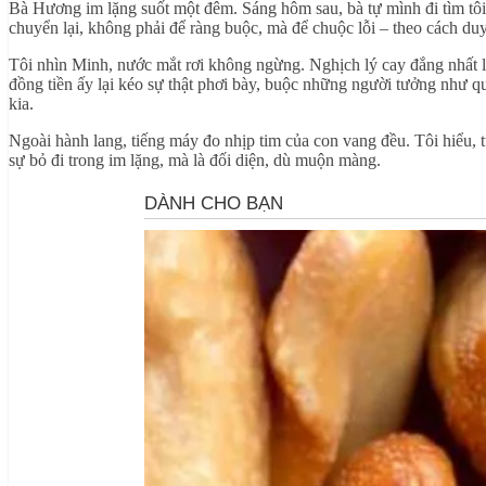
Bà Hương im lặng suốt một đêm. Sáng hôm sau, bà tự mình đi tìm tôi, 
chuyển lại, không phải để ràng buộc, mà để chuộc lỗi – theo cách duy
Tôi nhìn Minh, nước mắt rơi không ngừng. Nghịch lý cay đắng nhất là 
đồng tiền ấy lại kéo sự thật phơi bày, buộc những người tưởng như q
kia.
Ngoài hành lang, tiếng máy đo nhịp tim của con vang đều. Tôi hiểu,
sự bỏ đi trong im lặng, mà là đối diện, dù muộn màng.