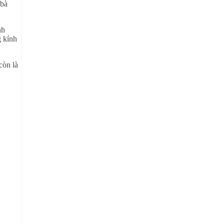
 bà
nh
g kính
còn là