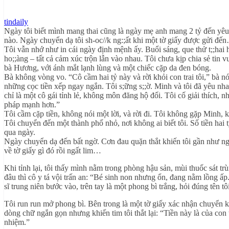
tindaily
Ngày tôi biết mình mang thai cũng là ngày mẹ anh mang 2 tỷ đến yêu c
nào. Ngày chuyển dạ tôi sh-oc//k ng:;ất khi một tờ giấy được gửi đế
Tôi vẫn nhớ như in cái ngày định mệnh ấy. Buổi sáng, que thử t;;hai h
ho;;àng – tất cả cảm xúc trộn lẫn vào nhau. Tôi chưa kịp chia sẻ tin v
bà Hương, với ánh mắt lạnh lùng và một chiếc cặp da đen bóng.
Bà không vòng vo. “Cô cầm hai tỷ này và rời khỏi con trai tôi,” bà 
những cọc tiền xếp ngay ngắn. Tôi s;ững s;;ờ. Minh và tôi đã yêu nh
chỉ là một cô gái tỉnh lẻ, không môn đăng hộ đối. Tôi cố giải thích
pháp mạnh hơn.”
Tôi cầm cặp tiền, không nói một lời, và rời đi. Tôi không gặp Minh, k
Tôi chuyển đến một thành phố nhỏ, nơi không ai biết tôi. Số tiền hai 
qua ngày.
Ngày chuyển dạ đến bất ngờ. Cơn đau quặn thắt khiến tôi gần như ngất
về tờ giấy gì đó rồi ngất lim…
Khi tỉnh lại, tôi thấy mình nằm trong phòng hậu sản, mùi thuốc sát t
đâu thì cô y tá vội trấn an: “Bé sinh non nhưng ổn, đang nằm lồng ấp
sĩ trung niên bước vào, trên tay là một phong bì trắng, hỏi đúng tên t
Tôi run run mở phong bì. Bên trong là một tờ giấy xác nhận chuyển 
dòng chữ ngắn gọn nhưng khiến tim tôi thắt lại: “Tiền này là của co
nhiệm.”