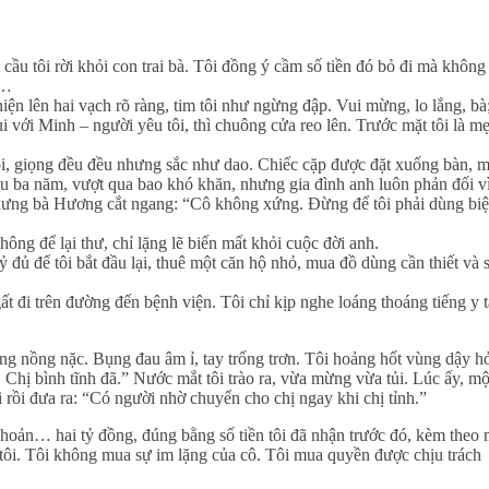
ầu tôi rời khỏi con trai bà. Tôi đồng ý cầm số tiền đó bỏ đi mà không 
n…
iện lên hai vạch rõ ràng, tim tôi như ngừng đập. Vui mừng, lo lắng, bà
ui với Minh – người yêu tôi, thì chuông cửa reo lên. Trước mặt tôi là m
nói, giọng đều đều nhưng sắc như dao. Chiếc cặp được đặt xuống bàn, m
au ba năm, vượt qua bao khó khăn, nhưng gia đình anh luôn phản đối vì
, nhưng bà Hương cắt ngang: “Cô không xứng. Đừng để tôi phải dùng bi
hông để lại thư, chỉ lặng lẽ biến mất khỏi cuộc đời anh.
tỷ đủ để tôi bắt đầu lại, thuê một căn hộ nhỏ, mua đồ dùng cần thiết và 
 đi trên đường đến bệnh viện. Tôi chỉ kịp nghe loáng thoáng tiếng y t
rùng nồng nặc. Bụng đau âm ỉ, tay trống trơn. Tôi hoảng hốt vùng dậy h
. Chị bình tĩnh đã.” Nước mắt tôi trào ra, vừa mừng vừa tủi. Lúc ấy, mộ
ôi rồi đưa ra: “Có người nhờ chuyển cho chị ngay khi chị tỉnh.”
khoản… hai tỷ đồng, đúng bằng số tiền tôi đã nhận trước đó, kèm theo 
n tôi. Tôi không mua sự im lặng của cô. Tôi mua quyền được chịu trách