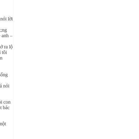
nói lời
;;ng
ẹ anh –
ở ra lộ
 tôi
ện
sống
á nói
ỏi con
t bác
một