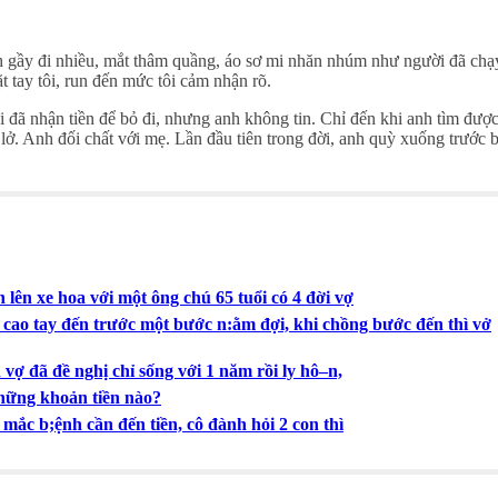
h gầy đi nhiều, mắt thâm quầng, áo sơ mi nhăn nhúm như người đã chạ
t tay tôi, run đến mức tôi cảm nhận rõ.
i đã nhận tiền để bỏ đi, nhưng anh không tin. Chỉ đến khi anh tìm đượ
ở. Anh đối chất với mẹ. Lần đầu tiên trong đời, anh quỳ xuống trước b
 lên xe hoa với một ông chú 65 tuổi có 4 đời vợ
 cao tay đến trước một bước n:ằm đợi, khi chồng bước đến thì vở
ợ đã đề nghị chỉ sống với 1 năm rồi ly hô–n,
hững khoản tiền nào?
 mắc b;ệnh cần đến tiền, cô đành hỏi 2 con thì