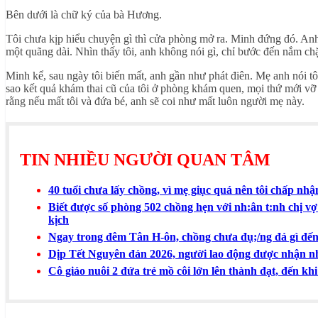
Bên dưới là chữ ký của bà Hương.
Tôi chưa kịp hiểu chuyện gì thì cửa phòng mở ra. Minh đứng đó. An
một quãng dài. Nhìn thấy tôi, anh không nói gì, chỉ bước đến nắm chặ
Minh kể, sau ngày tôi biến mất, anh gần như phát điên. Mẹ anh nói tô
sao kết quả khám thai cũ của tôi ở phòng khám quen, mọi thứ mới vỡ l
rằng nếu mất tôi và đứa bé, anh sẽ coi như mất luôn người mẹ này.
TIN NHIỀU NGƯỜI QUAN TÂM
40 tuổi chưa lấy chồng, vì mẹ giục quá nên tôi chấp nhận
Biết được số phòng 502 chồng hẹn với nh:ân t:nh chị vợ
kịch
Ngay trong đêm Tân H-ôn, chồng chưa đụ;/ng đả gì đến v
Dịp Tết Nguyên đán 2026, người lao động được nhận n
Cô giáo nuôi 2 đứa trẻ mồ côi lớn lên thành đạt, đến khi