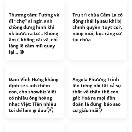
Thương tâm: Tưởng vk
Trụ trì chùa Cẩm La có
đi “chợ” ai ngờ, anh
động thái lạ sau khi bị
chồng đứng hình khi
chính quyền ‘tuýt còi’,
vk bước ra từ… Không
nâng mũi, bọc răng sứ
ầm ĩ, không cãi vã, chỉ
tại chùa
lặng lẽ cầm mũ quay
lại… 😓
Đàm Vĩnh Hưng khẳng
Angela Phương Trinh
định sẽ s.inh thêm
lên tiếng nói tất cả sự
con, cho showbiz Việt
thật về thân thế con
có nhiều ông hoàng
gái: Hoá ra mọi đồn
nhạc Việt: Tiền nhiều
đoán là đúng, bảo sao
tôi để làm gì đâu👇👇
cứ giấu mãi👇