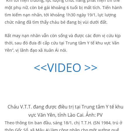
“Khi tới hiện trường, lực lượng chức năng phát hiện thi thể
một phụ nữ, còn bé gái khoảng 6 tuổi bị mất tích. Tiến hành
tìm kiếm nạn nhân, tới khoảng 1h30 ngày 19/1, lực lượng
chức năng đã tìm thấy cháu bé đang bị vùi dưới đất.
Rất may nạn nhân vẫn còn sống và được các đơn vị cứu kịp
thời, sau đó đưa đi cấp cứu tại Trung tâm Y tế khu vực Văn
Yên”, vị lãnh đạo xã Xuân Ái nói.
<<VIDEO >>
Cháu V.T.T. đang được điều trị tại Trung tâm Y tế khu
vực Văn Yên, tỉnh Lào Cai. Ảnh: PV
Theo thông tin ban đầu, sáng 18/1, chị T.T.H. (SN 1984, trú ở
thôn Gốc Sổ, xã Mậu A) làm công nhân cho một xưởng quế