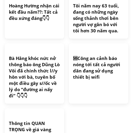
Hoàng Hường nhận cái
Tôi năm nay 63 tuổi,
kết đầu năm??: Tất cả
đang có những ngày
đều xứng đáng👇👇
sống thảnh thơi bên
người vợ gắn bó với
tôi hơn 30 năm qua.
Bà Hằng khóc nức nở
🆘Công an cảnh báo
thông báo ông Dũng Lò
nóng tới tất cả người
Vôi đã chính thức l//y
dân đang sử dụng
hôn với bà, tuyên bố
thiết bị wifi
một điều gây s//ốc về
lý do “đường ai nấy
đi” 👇👇👇
Thông tin QUAN
TRỌNG về giá vàng