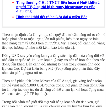
Tang thương ở Huế TNGT liên hoàn ở Huế khiến 2
người TV, 2 người bị thương, hientruong vụ việc
đ;au lòng
Hình thái thời tiết có hại kéo dài ở miền Bắc
Theo nhận định của Citigroup, các quỹ đầu tư cân bằng rủi ro có thể
buộc phải bán ra một lượng lớn trái phiếu, kéo theo nguy cơ bán
tháo hàng trăm tỷ USD trên thị trường Mỹ. Trong bối cảnh đó, vàng
tiếp tục hưởng lợi như một kênh bảo toàn giá trị.
Đồng USD suy yếu càng làm gia tăng sức hấp dẫn của vàng đối với
nhà đầu tư quốc tế, khi kim loại quý này trở nên rẻ hơn tính theo các
đồng tiền khác. Bên cạnh đó, những lo ngại xoay quanh tính độc
lập của Cục Dự trữ Liên bang Mỹ (Fed) cũng góp phần thúc đẩy
nhu cầu phòng ngừa rủi ro.
Theo nhà phân tích John Meyer của SP Angel, giá vàng hoàn toàn
có thể vượt mốc 5.000 USD/ounce trong thời gian tới nếu dòng tiền
trú ẩn tiếp tục duy trì, dù đà tăng có thể chậm lại khi hoạt động mua
vào của các quỹ ETF hạ nhiệt.
Trong bối cảnh thế giới đối mặt với hàng loạt bất ổn đan xen, giá
vàng lập đỉnh không chỉ là câu chuyện của thị trường kim loại quý,