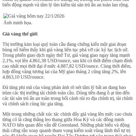
biến động mạnh và tâm lý tìm kiếm tài sản trú ẩn an toàn lan rộng.
Ảnh minh họa.
Giá vàng thế giới
Thị trường kim loại quý toàn cầu đang chứng kiến một giai đoạn
bùng nổ hiếm thấy khi giá vàng liên tục phá vỡ các kỷ lục lịch sử.
Trong phiên giao dịch ngày thứ Tư, giá vàng giao ngay tăng mạnh
2,1%, vọt lên 4.861,38 USD/ounce, sau khi có thời điểm chạm đỉnh
cao nhất mọi thời đại ở mức 4.887,82 USD/ounce. Cùng thời điểm,
hợp đồng vàng tương lai của Mỹ giao tháng 2 cũng tăng 2%, lên
4.863,10 USD/ounce.
Đà tăng phi mã của vàng phản ánh rõ nét tâm lý bất an đang bao
trùm các thị trường tài chính toàn cầu. Dòng tiền đang ồ ạt tìm đến
các tài sản trú ẩn an toàn trong bối cảnh rủi ro địa chính trị, tài chính
và chính sách cùng lúc gia tăng.
Một trong những chất xúc tác chính đẩy giá vàng lên mức cao chưa
từng có là căng thẳng leo thang giữa Hoa Kỳ và các đồng minh
NATO liên quan đến vấn đề Greenland. Những phát biểu và động
thái cứng rắn xoay quanh tham vọng kiểm soát vùng lãnh thổ tự trị
này đã khiến quan hệ xuyên Đại Tây Dương rơi vào trạng thái nhạy