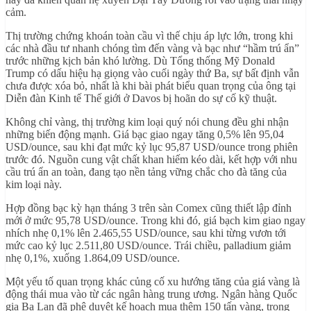
cảm.
Thị trường chứng khoán toàn cầu vì thế chịu áp lực lớn, trong khi
các nhà đầu tư nhanh chóng tìm đến vàng và bạc như “hầm trú ẩn”
trước những kịch bản khó lường. Dù Tổng thống Mỹ Donald
Trump có dấu hiệu hạ giọng vào cuối ngày thứ Ba, sự bất định vẫn
chưa được xóa bỏ, nhất là khi bài phát biểu quan trọng của ông tại
Diễn đàn Kinh tế Thế giới ở Davos bị hoãn do sự cố kỹ thuật.
Không chỉ vàng, thị trường kim loại quý nói chung đều ghi nhận
những biến động mạnh. Giá bạc giao ngay tăng 0,5% lên 95,04
USD/ounce, sau khi đạt mức kỷ lục 95,87 USD/ounce trong phiên
trước đó. Nguồn cung vật chất khan hiếm kéo dài, kết hợp với nhu
cầu trú ẩn an toàn, đang tạo nền tảng vững chắc cho đà tăng của
kim loại này.
Hợp đồng bạc kỳ hạn tháng 3 trên sàn Comex cũng thiết lập đỉnh
mới ở mức 95,78 USD/ounce. Trong khi đó, giá bạch kim giao ngay
nhích nhẹ 0,1% lên 2.465,55 USD/ounce, sau khi từng vươn tới
mức cao kỷ lục 2.511,80 USD/ounce. Trái chiều, palladium giảm
nhẹ 0,1%, xuống 1.864,09 USD/ounce.
Một yếu tố quan trọng khác củng cố xu hướng tăng của giá vàng là
động thái mua vào từ các ngân hàng trung ương. Ngân hàng Quốc
gia Ba Lan đã phê duyệt kế hoạch mua thêm 150 tấn vàng, trong