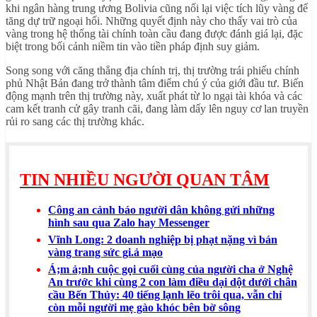
khi ngân hàng trung ương Bolivia cũng nối lại việc tích lũy vàng để
tăng dự trữ ngoại hối. Những quyết định này cho thấy vai trò của
vàng trong hệ thống tài chính toàn cầu đang được đánh giá lại, đặc
biệt trong bối cảnh niềm tin vào tiền pháp định suy giảm.
Song song với căng thẳng địa chính trị, thị trường trái phiếu chính
phủ Nhật Bản đang trở thành tâm điểm chú ý của giới đầu tư. Biến
động mạnh trên thị trường này, xuất phát từ lo ngại tài khóa và các
cam kết tranh cử gây tranh cãi, đang làm dấy lên nguy cơ lan truyền
rủi ro sang các thị trường khác.
TIN NHIỀU NGƯỜI QUAN TÂM
Công an cảnh báo người dân không gửi những
hình sau qua Zalo hay Messenger
Vĩnh Long: 2 doanh nghiệp bị phạt nặng vì bán
vàng trang sức gi.ả mạo
Á;m ả;nh cuộc gọi cuối cùng của người cha ở Nghệ
An trước khi cùng 2 con làm điều dại dột dưới chân
cầu Bến Thủy: 40 tiếng lạnh lẽo trôi qua, vẫn chỉ
còn mỗi người mẹ gào khóc bên bờ sông