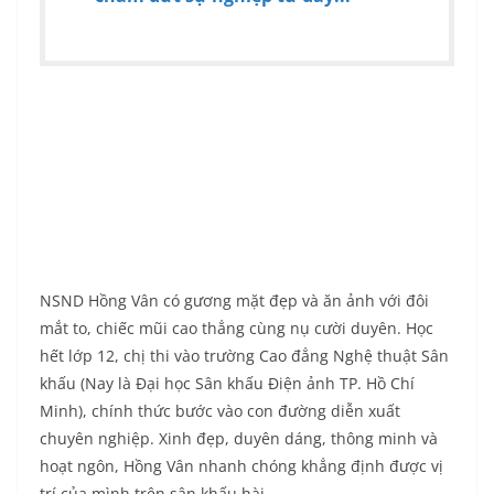
NSND Hồng Vân có gương mặt đẹp và ăn ảnh với đôi
mắt to, chiếc mũi cao thẳng cùng nụ cười duyên. Học
hết lớp 12, chị thi vào trường Cao đẳng Nghệ thuật Sân
khấu (Nay là Đại học Sân khấu Điện ảnh TP. Hồ Chí
Minh), chính thức bước vào con đường diễn xuất
chuyên nghiệp. Xinh đẹp, duyên dáng, thông minh và
hoạt ngôn, Hồng Vân nhanh chóng khẳng định được vị
trí của mình trên sân khấu hài.