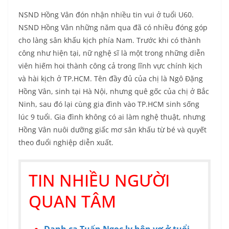
NSND Hồng Vân đón nhận nhiều tin vui ở tuổi U60.
NSND Hồng Vân những năm qua đã có nhiều đóng góp
cho làng sân khấu kịch phía Nam. Trước khi có thành
công như hiện tại, nữ nghệ sĩ là một trong những diễn
viên hiếm hoi thành công cả trong lĩnh vực chính kịch
và hài kịch ở TP.HCM. Tên đầy đủ của chị là Ngô Đặng
Hồng Vân, sinh tại Hà Nội, nhưng quê gốc của chị ở Bắc
Ninh, sau đó lại cùng gia đình vào TP.HCM sinh sống
lúc 9 tuổi. Gia đình không có ai làm nghệ thuật, nhưng
Hồng Vân nuôi dưỡng giấc mơ sân khấu từ bé và quyết
theo đuổi nghiệp diễn xuất.
TIN NHIỀU NGƯỜI
QUAN TÂM
Danh ca Tuấn Ngọc ly hôn vợ ở tuổi