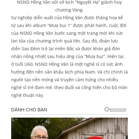
NSND Hồng Vân với vở kịch “Nguyêt Hạ” giành huy
chương Vàng.
Sự nghiệp diễn xuất của Hồng Vân được thăng hoa kể
từ sau khi album “Mưa bụi 1” được phát hành, cuộc đời
của NSND Hồng Vân bước sang một trang mới khi sức
lan tỏa của chương trình quá lớn. Sau đó, đoàn lưu
diễn Sao Đêm trở lại miền Bắc và được khán giả đón
nhận nồng nhiệt sau hiệu ứng của “Mưa bụi”. Hiện tại,
ở tuổi U60, NSND Hồng Vân là một nghệ sĩ có sức ảnh
hưởng đến nền sân khấu kịch phía Nam. Và chị chính là
người tạo nền móng và truyền cảm hứng cho nhiều
nghệ sĩ trẻ đam mê, theo đuổi và cống hiến cho bộ môn
nghệ thuật này.