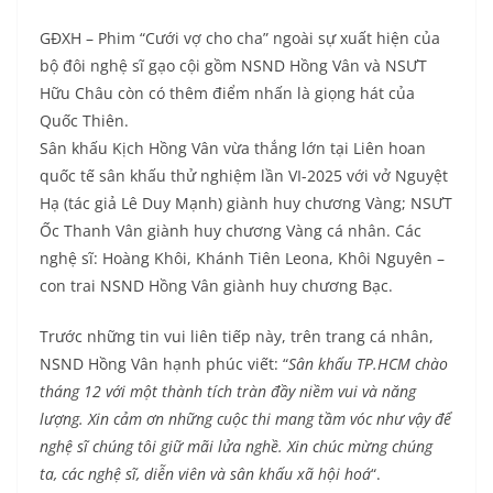
GĐXH – Phim “Cưới vợ cho cha” ngoài sự xuất hiện của
bộ đôi nghệ sĩ gạo cội gồm NSND Hồng Vân và NSƯT
Hữu Châu còn có thêm điểm nhấn là giọng hát của
Quốc Thiên.
Sân khấu Kịch Hồng Vân vừa thắng lớn tại Liên hoan
quốc tế sân khấu thử nghiệm lần VI-2025 với vở Nguyệt
Hạ (tác giả Lê Duy Mạnh) giành huy chương Vàng; NSƯT
Ốc Thanh Vân giành huy chương Vàng cá nhân. Các
nghệ sĩ: Hoàng Khôi, Khánh Tiên Leona, Khôi Nguyên –
con trai NSND Hồng Vân giành huy chương Bạc.
Trước những tin vui liên tiếp này, trên trang cá nhân,
NSND Hồng Vân hạnh phúc viết: “
Sân khấu TP.HCM chào
tháng 12 với một thành tích tràn đầy niềm vui và năng
lượng. Xin cảm ơn những cuộc thi mang tầm vóc như vậy để
nghệ sĩ chúng tôi giữ mãi lửa nghề. Xin chúc mừng chúng
ta, các nghệ sĩ, diễn viên và sân khấu xã hội hoá
“.