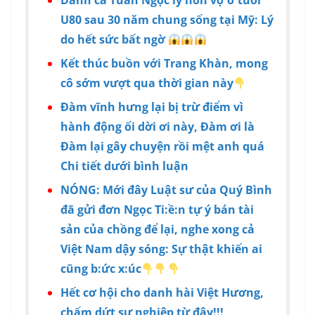
U80 sau 30 năm chung sống tại Mỹ: Lý
do hết sức bất ngờ
Kết thúc buồn với Trang Khàn, mong
cô sớm vượt qua thời gian này
Đàm vĩnh hưng lại bị trừ điểm vì
hành động ối dời ơi này, Đàm ơi là
Đàm lại gây chuyện rồi mệt anh quá
Chi tiết dưới bình luận
NÓNG: Mới đây Luật sư của Quý Bình
đã gửi đơn Ngọc Ti:ề:n tự ý bán tài
sản của chồng để lại, nghe xong cả
Việt Nam dậy sóng: Sự thật khiến ai
cũng b:ức x:úc
Hết cơ hội cho danh hài Việt Hương,
chấm dứt sự nghiệp từ đây!!!