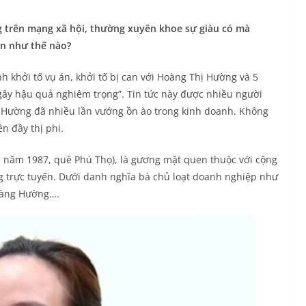
 trên mạng xã hội, thường xuyên khoe sự giàu có mà
ân như thế nào?
 khởi tố vụ án, khởi tố bị can với Hoàng Thị Hường và 5
gây hậu quả nghiêm trọng”. Tin tức này được nhiều người
y Hường đã nhiều lần vướng ồn ào trong kinh doanh. Không
ên đầy thị phi.
h năm 1987, quê Phú Thọ), là gương mặt quen thuộc với cộng
 trực tuyến. Dưới danh nghĩa bà chủ loạt doanh nghiệp như
oàng Hường….