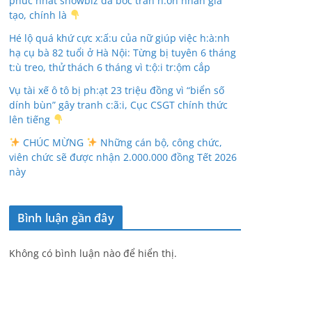
phúc nhất showbiz đã bóc trần h:ôn nhân giả
tạo, chính là
Hé lộ quá khứ cực x:ấ:u của nữ giúp việc h:à:nh
hạ cụ bà 82 tuổi ở Hà Nội: Từng bị tuyên 6 tháng
t:ù treo, thử thách 6 tháng vì t:ộ:i tr:ộm cắp
Vụ tài xế ô tô bị ph:ạt 23 triệu đồng vì “biển số
dính bùn” gây tranh c:ã:i, Cục CSGT chính thức
lên tiếng
CHÚC MỪNG
Những cán bộ, công chức,
viên chức sẽ được nhận 2.000.000 đồng Tết 2026
này
Bình luận gần đây
Không có bình luận nào để hiển thị.