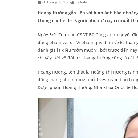
21 Tháng 1, 2026
tindaily
Hoàng Hường gắn liền với hình ảnh hào nhoáng
không chút e dè. Người phụ nữ này có xuất th
Ngày 3/9, Cơ quan CSĐT Bộ Công an ra quyết định
đồng phạm về tội “Vi phạm quy định về kế toán 
đánh giá là điều “sớm muộn”, bởi trước đến na
chỉ vậy, xét về đời tư, Hoàng Hường cũng là cái t
Hoàng Hường, tên thật là Hoàng Thị Hường (sin
đồng mạng nhờ những buổi livestream bán hàng
Dược phẩm Hoàng Hường, Nha khoa Quốc tế H