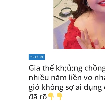
TIN XÃ HỘI
Gia thế kh;ủ;ng chồ
nhiều năm liền vợ nh
gió không sợ ai đụng 
đã rõ