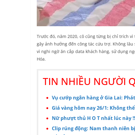
Trước đó, năm 2020, cô cũng từng bị chỉ trích vì t
gây ảnh hưởng đến công tác cứu trợ. Không lâu s
vì nghi ngờ ăn cắp data khách hàng, sử dụng ng
Hóa.
TIN NHIỀU NGƯỜI 
Vụ cướp ngân hàng ở Gia Lai: Ph
Giá vàng hôm nay 26/1: Không thể
Nữ phượt thủ H O T nhất lúc này 
Clip rúng động: Nam thanh niên b