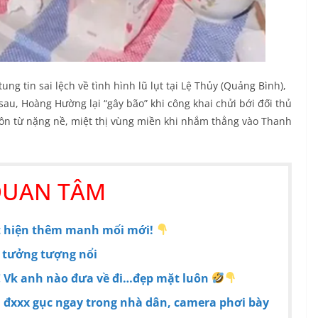
ung tin sai lệch về tình hình lũ lụt tại Lệ Thủy (Quảng Bình),
au, Hoàng Hường lại “gây bão” khi công khai chửi bới đối thủ
ôn từ nặng nề, miệt thị vùng miền khi nhắm thẳng vào Thanh
QUAN TÂM
át hiện thêm manh mối mới!
 tưởng tượng nổi
‼ Vk anh nào đưa về đi…đẹp mặt luôn
ị đxxx gục ngay trong nhà dân, camera phơi bày