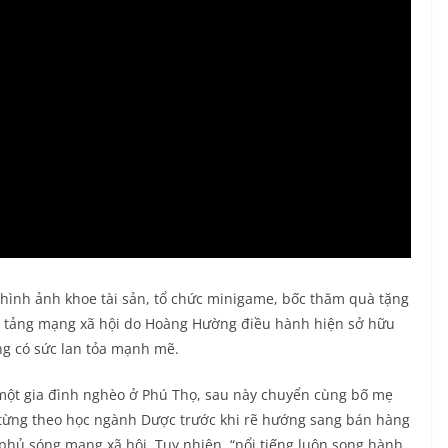
hình ảnh khoe tài sản, tổ chức minigame, bốc thăm quà tặng
ền tảng mạng xã hội do Hoàng Hường điều hành hiện sở hữu
ng có sức lan tỏa mạnh mẽ.
 một gia đình nghèo ở Phú Thọ, sau này chuyển cùng bố mẹ
từng theo học ngành Dược trước khi rẽ hướng sang bán hàng
 phủ sóng mạng xã hội. Tuy nhiên, “nổi tiếng luôn song hành