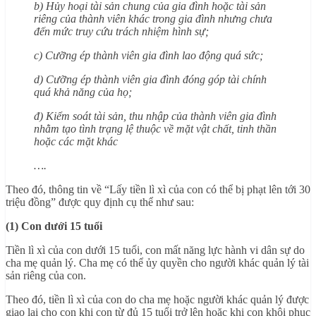
b) Hủy hoại tài sản chung của gia đình hoặc tài sản
riêng của thành viên khác trong gia đình nhưng chưa
đến mức truy cứu trách nhiệm hình sự;
c) Cưỡng ép thành viên gia đình lao động quá sức;
d) Cưỡng ép thành viên gia đình đóng góp tài chính
quá khả năng của họ;
đ) Kiểm soát tài sản, thu nhập của thành viên gia đình
nhằm tạo tình trạng lệ thuộc về mặt vật chất, tinh thần
hoặc các mặt khác
….
Theo đó, thông tin về “Lấy tiền lì xì của con có thể bị phạt lên tới 30
triệu đồng” được quy định cụ thể như sau:
(1) Con dưới 15 tuổi
Tiền lì xì của con dưới 15 tuổi, con mất năng lực hành vi dân sự do
cha mẹ quản lý. Cha mẹ có thể ủy quyền cho người khác quản lý tài
sản riêng của con.
Theo đó, tiền lì xì của con do cha mẹ hoặc người khác quản lý được
giao lại cho con khi con từ đủ 15 tuổi trở lên hoặc khi con khôi phục