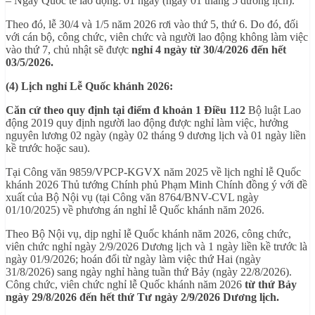
– Ngày Quốc tế lao động: 01 ngày (ngày 01 tháng 5 dương lịch).
Theo đó, lễ 30/4 và 1/5 năm 2026 rơi vào thứ 5, thứ 6. Do đó, đối
với cán bộ, công chức, viên chức và người lao động không làm việc
vào thứ 7, chủ nhật sẽ được
nghỉ 4 ngày từ 30/4/2026 đến hết
03/5/2026.
(4) Lịch nghỉ Lễ Quốc khánh 2026:
Căn cứ theo quy định tại điểm đ khoản 1 Điều 112
Bộ luật Lao
động 2019 quy định người lao động được nghỉ làm việc, hưởng
nguyên lương 02 ngày (ngày 02 tháng 9 dương lịch và 01 ngày liền
kề trước hoặc sau).
Tại
Công văn 9859/VPCP-KGVX năm 2025 về lịch nghỉ lễ Quốc
khánh 2026 Thủ tướng Chính phủ Phạm Minh Chính đồng ý với đề
xuất của Bộ Nội vụ (tại Công văn 8764/BNV-CVL ngày
01/10/2025) về phương án nghỉ lễ Quốc khánh năm 2026.
Theo Bộ Nội vụ, dịp nghỉ lễ Quốc khánh năm 2026, công chức,
viên chức nghỉ ngày 2/9/2026 Dương lịch và 1 ngày liền kề trước là
ngày 01/9/2026; hoán đổi từ ngày làm việc thứ Hai (ngày
31/8/2026) sang ngày nghỉ hàng tuần thứ Bảy (ngày 22/8/2026).
Công chức, viên chức nghỉ lễ Quốc khánh năm 2026
từ thứ Bảy
ngày 29/8/2026 đến hết thứ Tư ngày 2/9/2026 Dương lịch.