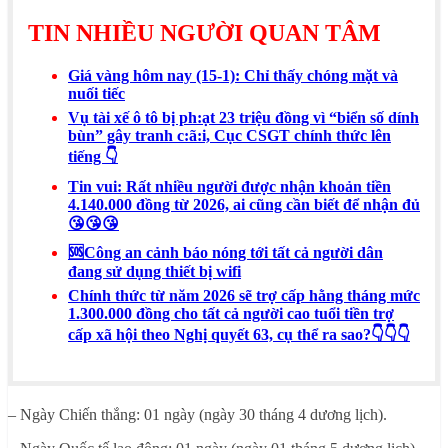
TIN NHIỀU NGƯỜI QUAN TÂM
Giá vàng hôm nay (15-1): Chỉ thấy chóng mặt và
nuối tiếc
Vụ tài xế ô tô bị ph:ạt 23 triệu đồng vì “biển số dính
bùn” gây tranh c:ã:i, Cục CSGT chính thức lên
tiếng 👇
Tin vui: Rất nhiều người được nhận khoản tiền
4.140.000 đồng từ 2026, ai cũng cần biết để nhận đủ
😘😘😘
🆘Công an cảnh báo nóng tới tất cả người dân
đang sử dụng thiết bị wifi
Chính thức từ năm 2026 sẽ trợ cấp hằng tháng mức
1.300.000 đồng cho tất cả người cao tuổi tiền trợ
cấp xã hội theo Nghị quyết 63, cụ thể ra sao?👇👇👇
– Ngày Chiến thắng: 01 ngày (ngày 30 tháng 4 dương lịch).