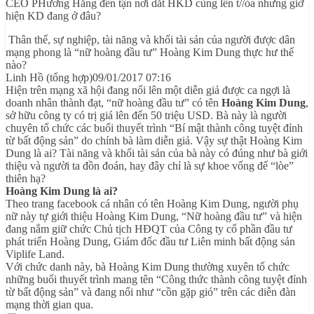
CEO PHương Hằng đến tận nơi dắt HKD cùng lên t//òa nhưng giờ
hiện KD đang ở đâu?
Thân thế, sự nghiệp, tài năng và khối tài sản của người được dân
mạng phong là “nữ hoàng đầu tư” Hoàng Kim Dung thực hư thế
nào?
Linh Hồ (tổng hợp)
09/01/2017 07:16
Hiện trên mạng xã hội đang nổi lên một diễn giả được ca ngợi là
doanh nhân thành đạt, “nữ hoàng đầu tư” có tên
Hoàng Kim Dung
,
sở hữu công ty có trị giá lên đến 50 triệu USD. Bà này là người
chuyên tổ chức các buổi thuyết trình “Bí mật thành công tuyệt đỉnh
từ bất động sản” do chính bà làm diễn giả. Vậy sự thật Hoàng Kim
Dung là ai? Tài năng và khối tài sản của bà này có đúng như bà giới
thiệu và người ta đồn đoán, hay đây chỉ là sự khoe vống để “lòe”
thiên hạ?
Hoàng Kim Dung là ai?
Theo trang facebook cá nhân có tên Hoàng Kim Dung, người phụ
nữ này tự giới thiệu Hoàng Kim Dung, “Nữ hoàng đầu tư” và hiện
đang nắm giữ chức Chủ tịch HĐQT của Công ty cổ phần đầu tư
phát triển Hoàng Dung, Giám đốc đầu tư Liên minh bất động sản
Viplife Land.
Với chức danh này, bà Hoàng Kim Dung thường xuyên tổ chức
những buổi thuyết trình mang tên “Công thức thành công tuyệt đỉnh
từ bất động sản” và đang nổi như “cồn gặp gió” trên các diễn đàn
mạng thời gian qua.