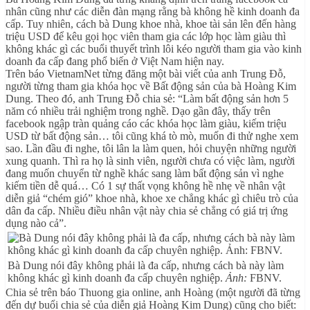
nhân cũng như các diễn đàn mạng rằng bà không hề kinh doanh đa
cấp. Tuy nhiên, cách bà Dung khoe nhà, khoe tài sản lên đến hàng
triệu USD để kêu gọi học viên tham gia các lớp học làm giàu thì
không khác gì các buổi thuyết trình lôi kéo người tham gia vào kinh
doanh đa cấp đang phổ biến ở Việt Nam hiện nay.
Trên báo VietnamNet từng đăng một bài viết của anh Trung Đỗ,
người từng tham gia khóa học về Bất động sản của bà Hoàng Kim
Dung. Theo đó, anh Trung Đỗ chia sẻ: “Làm bất động sản hơn 5
năm có nhiều trải nghiệm trong nghề. Dạo gần đây, thấy trên
facebook ngập tràn quảng cáo các khóa học làm giàu, kiếm triệu
USD từ bất động sản… tôi cũng khá tò mò, muốn đi thử nghe xem
sao. Lần đầu đi nghe, tôi lân la làm quen, hỏi chuyện những người
xung quanh. Thì ra họ là sinh viên, người chưa có việc làm, người
đang muốn chuyển từ nghề khác sang làm bất động sản vì nghe
kiếm tiền dễ quá… Có 1 sự thất vọng không hề nhẹ về nhân vật
diễn giả “chém gió” khoe nhà, khoe xe chẳng khác gì chiêu trò của
dân đa cấp. Nhiều điều nhân vật này chia sẻ chẳng có giá trị ứng
dụng nào cả”.
Bà Dung nói đây không phải là đa cấp, nhưng cách bà này làm
không khác gì kinh doanh đa cấp chuyên nghiệp.
Ảnh:
FBNV.
Chia sẻ trên báo Thuong gia online, anh Hoàng (một người đã từng
đến dự buổi chia sẻ của diễn giả Hoàng Kim Dung) cũng cho biết: