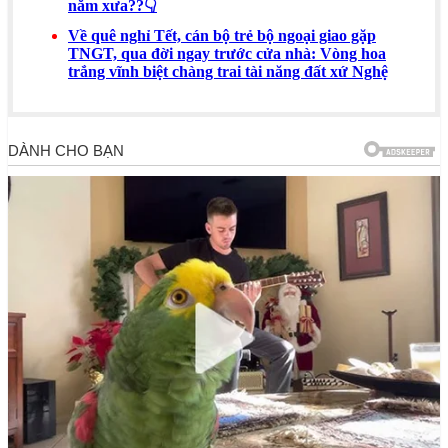
năm xưa??👇
Về quê nghỉ Tết, cán bộ trẻ bộ ngoại giao gặp
TNGT, qua đời ngay trước cửa nhà: Vòng hoa
trắng vĩnh biệt chàng trai tài năng đất xứ Nghệ