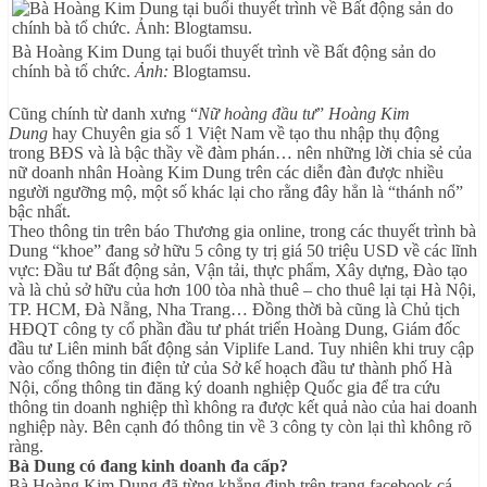
Bà Hoàng Kim Dung tại buổi thuyết trình về Bất động sản do
chính bà tổ chức.
Ảnh:
Blogtamsu.
Cũng chính từ danh xưng “
Nữ hoàng đầu tư
”
Hoàng Kim
Dung
hay Chuyên gia số 1 Việt Nam về tạo thu nhập thụ động
trong BĐS và là bậc thầy về đàm phán… nên những lời chia sẻ của
nữ doanh nhân Hoàng Kim Dung trên các diễn đàn được nhiều
người ngưỡng mộ, một số khác lại cho rằng đây hẳn là “thánh nổ”
bậc nhất.
Theo thông tin trên báo Thương gia online, trong các thuyết trình bà
Dung “khoe” đang sở hữu 5 công ty trị giá 50 triệu USD về các lĩnh
vực: Đầu tư Bất động sản, Vận tải, thực phẩm, Xây dựng, Đào tạo
và là chủ sở hữu của hơn 100 tòa nhà thuê – cho thuê lại tại Hà Nội,
TP. HCM, Đà Nẵng, Nha Trang… Đồng thời bà cũng là Chủ tịch
HĐQT công ty cổ phần đầu tư phát triển Hoàng Dung, Giám đốc
đầu tư Liên minh bất động sản Viplife Land. Tuy nhiên khi truy cập
vào cổng thông tin điện tử của Sở kế hoạch đầu tư thành phố Hà
Nội, cổng thông tin đăng ký doanh nghiệp Quốc gia để tra cứu
thông tin doanh nghiệp thì không ra được kết quả nào của hai doanh
nghiệp này. Bên cạnh đó thông tin về 3 công ty còn lại thì không rõ
ràng.
Bà Dung có đang kinh doanh đa cấp?
Bà Hoàng Kim Dung đã từng khẳng định trên trang facebook cá