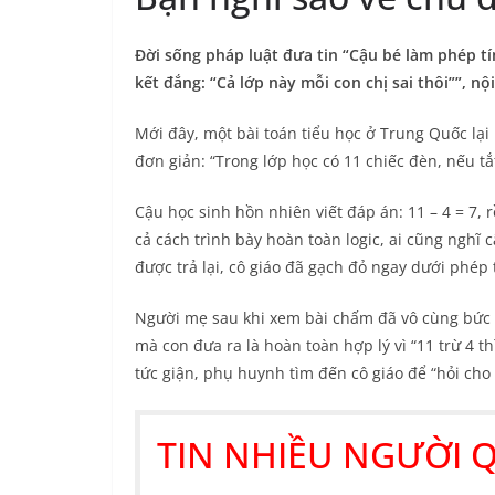
Đời sống pháp luật đưa tin “Cậu bé làm phép tín
kết đắng: “Cả lớp này mỗi con chị sai thôi””, n
Mới đây, một bài toán tiểu học ở Trung Quốc lạ
đơn giản: “Trong lớp học có 11 chiếc đèn, nếu tắt
Cậu học sinh hồn nhiên viết đáp án: 11 – 4 = 7, r
cả cách trình bày hoàn toàn logic, ai cũng nghĩ
được trả lại, cô giáo đã gạch đỏ ngay dưới phép 
Người mẹ sau khi xem bài chấm đã vô cùng bức x
mà con đưa ra là hoàn toàn hợp lý vì “11 trừ 4 t
tức giận, phụ huynh tìm đến cô giáo để “hỏi cho r
TIN NHIỀU NGƯỜI 