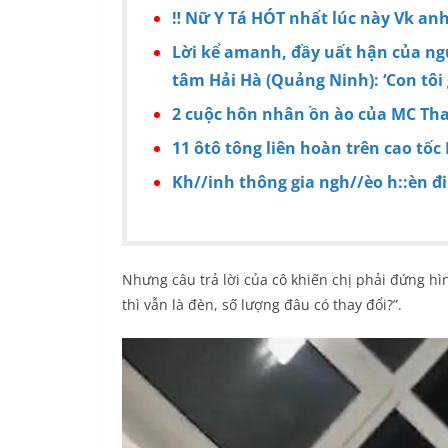
‼ Nữ Y Tá HÓT nhất lúc này Vk a
Lời kể amanh, đầy uất hận của ngư
tâm Hải Hà (Quảng Ninh): ‘Con tôi 
2 cuộc hôn nhân ồn ào của MC Th
11 ôtô tông liên hoàn trên cao tốc
Kh//inh thông gia ngh//èo h::èn đi
Nhưng câu trả lời của cô khiến chị phải đứng hình
thì vẫn là đèn, số lượng đâu có thay đổi?”.