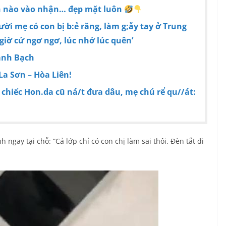
nh nào vào nhận… đẹp mặt luôn
ời mẹ có con bị b:ẻ răng, làm g;ẫy tay ở Trung
giờ cứ ngơ ngơ, lúc nhớ lúc quên’
anh Bạch
 La Sơn – Hòa Liên!
 chiếc Hon.da cũ ná/t đưa dâu, mẹ chú rể qu//át:
 ngay tại chỗ: “Cả lớp chỉ có con chị làm sai thôi. Đèn tắt đi