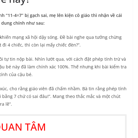
h “11-4=7” bị gạch sai, mẹ lên kiện cô giáo thì nhận về cái
ội dung chính như sau:
i khiến mạng xã hội dậy sóng. Đề bài nghe qua tưởng chừng
 đi 4 chiếc, thì còn lại mấy chiếc đèn?”.
ồi tự tin nộp bài. Nhìn lướt qua, với cách đặt phép tính trừ và
 cậu bé này đã làm chính xác 100%. Thế nhưng khi bài kiểm tra
tính của cậu bé.
úc, cho rằng giáo viên đã chấm nhầm. Bà tin rằng phép tính
hì bằng 7 chứ có sai đâu!”. Mang theo thắc mắc và một chút
a lẽ”.
QUAN TÂM