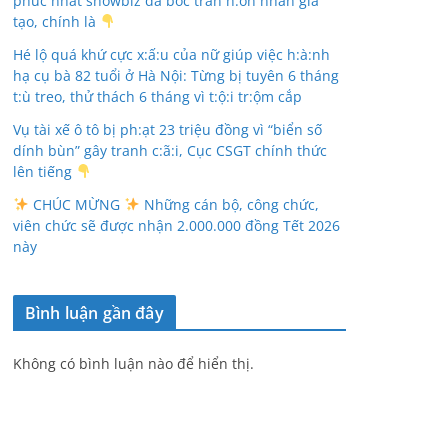
phúc nhất showbiz đã bóc trần h:ôn nhân giả
tạo, chính là
Hé lộ quá khứ cực x:ấ:u của nữ giúp việc h:à:nh
hạ cụ bà 82 tuổi ở Hà Nội: Từng bị tuyên 6 tháng
t:ù treo, thử thách 6 tháng vì t:ộ:i tr:ộm cắp
Vụ tài xế ô tô bị ph:ạt 23 triệu đồng vì “biển số
dính bùn” gây tranh c:ã:i, Cục CSGT chính thức
lên tiếng
CHÚC MỪNG
Những cán bộ, công chức,
viên chức sẽ được nhận 2.000.000 đồng Tết 2026
này
Bình luận gần đây
Không có bình luận nào để hiển thị.