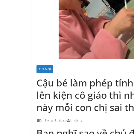
TIN MỚI
Cậu bé làm phép tính 
lên kiện cô giáo thì n
này mỗi con chị sai t
5 Tháng 1, 2026
tindaily
Bạn nghĩ sao về chủ 