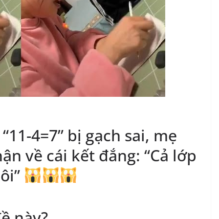
“11-4=7” bị gạch sai, mẹ
hận về cái kết đắng: “Cả lớp
hôi”
đề này?