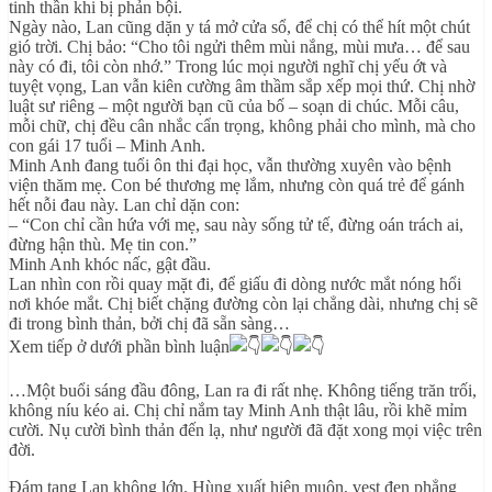
tinh thần khi bị phản bội.
Ngày nào, Lan cũng dặn y tá mở cửa sổ, để chị có thể hít một chút
gió trời. Chị bảo: “Cho tôi ngửi thêm mùi nắng, mùi mưa… để sau
này có đi, tôi còn nhớ.” Trong lúc mọi người nghĩ chị yếu ớt và
tuyệt vọng, Lan vẫn kiên cường âm thầm sắp xếp mọi thứ. Chị nhờ
luật sư riêng – một người bạn cũ của bố – soạn di chúc. Mỗi câu,
mỗi chữ, chị đều cân nhắc cẩn trọng, không phải cho mình, mà cho
con gái 17 tuổi – Minh Anh.
Minh Anh đang tuổi ôn thi đại học, vẫn thường xuyên vào bệnh
viện thăm mẹ. Con bé thương mẹ lắm, nhưng còn quá trẻ để gánh
hết nỗi đau này. Lan chỉ dặn con:
– “Con chỉ cần hứa với mẹ, sau này sống tử tế, đừng oán trách ai,
đừng hận thù. Mẹ tin con.”
Minh Anh khóc nấc, gật đầu.
Lan nhìn con rồi quay mặt đi, để giấu đi dòng nước mắt nóng hổi
nơi khóe mắt. Chị biết chặng đường còn lại chẳng dài, nhưng chị sẽ
đi trong bình thản, bởi chị đã sẵn sàng…
Xem tiếp ở dưới phần bình luận
…Một buổi sáng đầu đông, Lan ra đi rất nhẹ. Không tiếng trăn trối,
không níu kéo ai. Chị chỉ nắm tay Minh Anh thật lâu, rồi khẽ mỉm
cười. Nụ cười bình thản đến lạ, như người đã đặt xong mọi việc trên
đời.
Đám tang Lan không lớn. Hùng xuất hiện muộn, vest đen phẳng