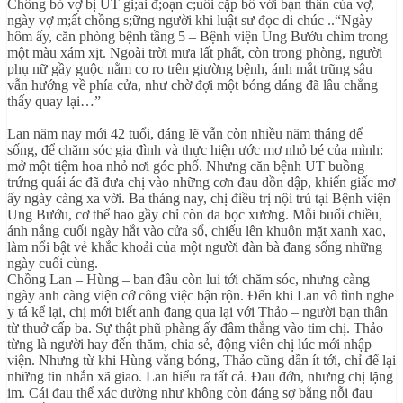
Chồng bỏ vợ bị UT gi;ai đ;oạn c;uối cặp bồ với bạn thân của vợ,
ngày vợ m;ất chồng s;ững người khi luật sư đọc di chúc ..“Ngày
hôm ấy, căn phòng bệnh tầng 5 – Bệnh viện Ung Bướu chìm trong
một màu xám xịt. Ngoài trời mưa lất phất, còn trong phòng, người
phụ nữ gầy guộc nằm co ro trên giường bệnh, ánh mắt trũng sâu
vẫn hướng về phía cửa, như chờ đợi một bóng dáng đã lâu chẳng
thấy quay lại…”
Lan năm nay mới 42 tuổi, đáng lẽ vẫn còn nhiều năm tháng để
sống, để chăm sóc gia đình và thực hiện ước mơ nhỏ bé của mình:
mở một tiệm hoa nhỏ nơi góc phố. Nhưng căn bệnh UT buồng
trứng quái ác đã đưa chị vào những cơn đau dồn dập, khiến giấc mơ
ấy ngày càng xa vời. Ba tháng nay, chị điều trị nội trú tại Bệnh viện
Ung Bướu, cơ thể hao gầy chỉ còn da bọc xương. Mỗi buổi chiều,
ánh nắng cuối ngày hắt vào cửa sổ, chiếu lên khuôn mặt xanh xao,
làm nổi bật vẻ khắc khoải của một người đàn bà đang sống những
ngày cuối cùng.
Chồng Lan – Hùng – ban đầu còn lui tới chăm sóc, nhưng càng
ngày anh càng viện cớ công việc bận rộn. Đến khi Lan vô tình nghe
y tá kể lại, chị mới biết anh đang qua lại với Thảo – người bạn thân
từ thuở cấp ba. Sự thật phũ phàng ấy đâm thẳng vào tim chị. Thảo
từng là người hay đến thăm, chia sẻ, động viên chị lúc mới nhập
viện. Nhưng từ khi Hùng vắng bóng, Thảo cũng dần ít tới, chỉ để lại
những tin nhắn xã giao. Lan hiểu ra tất cả. Đau đớn, nhưng chị lặng
im. Cái đau thể xác dường như không còn đáng sợ bằng nỗi đau