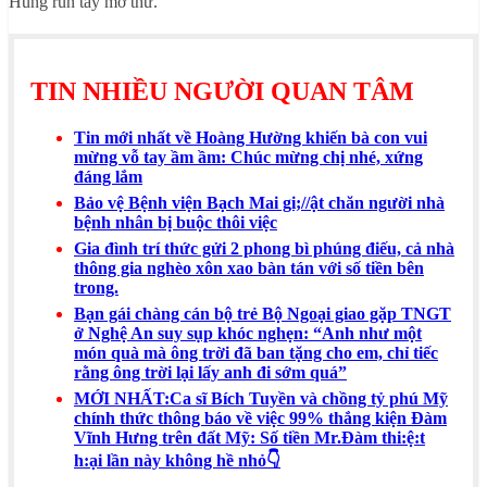
Hùng run tay mở thư.
TIN NHIỀU NGƯỜI QUAN TÂM
Tin mới nhất về Hoàng Hường khiến bà con vui
mừng vỗ tay ầm ầm: Chúc mừng chị nhé, xứng
đáng lắm
Bảo vệ Bệnh viện Bạch Mai gi;//ật chăn người nhà
bệnh nhân bị buộc thôi việc
Gia đình trí thức gửi 2 phong bì phúng điếu, cả nhà
thông gia nghèo xôn xao bàn tán với số tiền bên
trong.
Bạn gái chàng cán bộ trẻ Bộ Ngoại giao gặp TNGT
ở Nghệ An suy sụp khóc nghẹn: “Anh như một
món quà mà ông trời đã ban tặng cho em, chỉ tiếc
rằng ông trời lại lấy anh đi sớm quá”
MỚI NHẤT:Ca sĩ Bích Tuyền và chồng tỷ phú Mỹ
chính thức thông báo về việc 99% thắng kiện Đàm
Vĩnh Hưng trên đất Mỹ: Số tiền Mr.Đàm thi:ệ:t
h:ại lần này không hề nhỏ👇