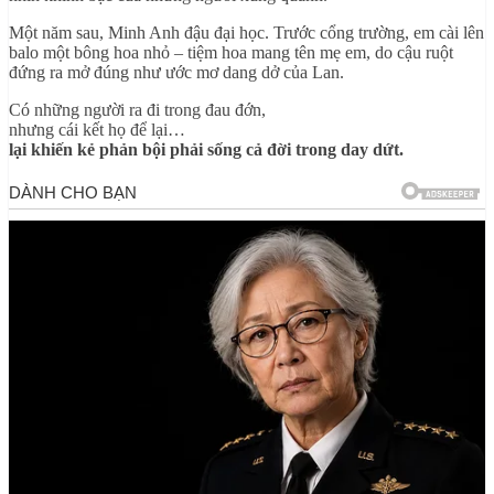
Một năm sau, Minh Anh đậu đại học. Trước cổng trường, em cài lên
balo một bông hoa nhỏ – tiệm hoa mang tên mẹ em, do cậu ruột
đứng ra mở đúng như ước mơ dang dở của Lan.
Có những người ra đi trong đau đớn,
nhưng cái kết họ để lại…
lại khiến kẻ phản bội phải sống cả đời trong day dứt.