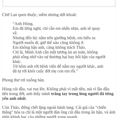
Chữ Lan quen thuộc, mềm nhưng dứt khoát:
“Anh Hùng,
Em đã từng nghĩ, chỉ cần em nhẫn nhịn, anh sẽ quay
về.
Nhưng đến lúc nằm trên giường bệnh, em hiểu ra:
Người muốn đi, giữ thế nào cũng không ở.
Em không hận anh, càng không trách Thảo.
Chỉ là, Minh Anh cần một tương lai an toàn, không
phải sống nhờ vào sự thương hại hay hối hận của người
khác.
Từ hôm anh rời bệnh viện để nắm tay người khác, anh
đã tự rời khỏi cuộc đời mẹ con em rồi.”
Phong thư rơi xuống bàn.
Hùng cúi đầu, vai run lên. Không phải vì mất tiền, mà vì lần đầu
tiên trong đời, anh thấy mình
trắng tay trong lòng người đã từng
yêu anh nhất
.
Còn Thảo, đứng chết lặng ngoài hành lang. Cái giá của “chiến
thắng” hóa ra chỉ là một người đàn ông cúi đầu trong ân hận, và ánh
nhìn khinh bạc của những người xung quanh.