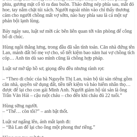
phiu, gương mặt cố tỏ ra đau buồn. Thảo đứng nép phía sau, mắt đỏ
hoe, tay nắm chặt túi xách. Người ngoài nhìn vào chỉ thấy thương
cảm cho người chồng mất vợ sớm, nào hay phía sau là cả một sự
phản bội lạnh lùng.
Bảy ngày sau, luật sư mời các bên liên quan tới văn phòng để công
bố di chúc.
Hùng ngồi thẳng lưng, trong đầu đã sẵn tính toán. Căn nhà đứng tên
Lan, mảnh đất bố mẹ vợ cho, sổ tiết kiệm bao năm hai vợ chồng tích
cóp… Anh tin dù sao mình cũng là chồng hợp pháp.
Luật sư mở tập hồ sơ, giọng đều đều nhưng rành rọt:
– “Theo di chúc của bà Nguyễn Thị Lan, toàn bộ tài sản riêng gồm
căn nhà, quyền sử dụng đất, tiền tiết kiệm và bảo hiểm nhân thọ…
được để lại cho con gái Minh Anh. Người giám hộ tài sản là ông
Trần Văn Hải – cậu ruột cháu – cho đến khi cháu đủ 22 tuổi.”
Hùng sững người.
– “Thế… còn tôi?” – anh bật thốt.
Luật sư ngẩng lên, ánh mắt lạnh đi:
– “Bà Lan để lại cho ông một phong thư riêng.”