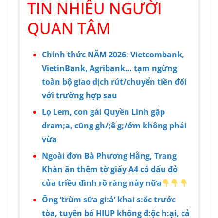
TIN NHIỀU NGƯỜI
QUAN TÂM
Chính thức NĂM 2026: Vietcombank,
VietinBank, Agribank… tạm ngừng
toàn bộ giao dịch rút/chuyển tiền đối
với trường hợp sau
Lọ Lem, con gái Quyền Linh gặp
dram;a, cũng gh/;ê g;/ớm không phải
vừa
Ngoài đơn Bà Phương Hằng, Trang
Khàn ăn thêm tờ giấy A4 có dấu đỏ
của triều đình rõ ràng này nữa
Ông ‘trùm sữa gi:ả’ khai s:ốc trước
tòa, tuyên bố HIUP không đ:ộc h:ại, cả