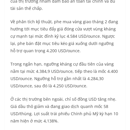
của thị trường nhằm đảm bảo an toàn tài chính và đủ
tài sản thế chấp.
Về phân tích kỹ thuật, phe mua vàng giao tháng 2 đang
hướng tới mục tiêu đẩy giá đóng cửa vượt vùng kháng
cự mạnh tại mức đỉnh kỷ lục 4.584 USD/ounce. Ngược
lại, phe bán đặt mục tiêu kéo giá xuống dưới ngưỡng
hỗ trợ quan trọng 4.200 USD/ounce.
Trong ngắn hạn, ngưỡng kháng cự đầu tiên của vàng
nằm tại mức 4.384,9 USD/ounce, tiếp theo là mốc 4.400
USD/ounce. Ngưỡng hỗ trợ gần nhất là 4.284,30
USD/ounce, sau đó là 4.250 USD/ounce.
Ở các thị trường bên ngoài, chỉ số đồng USD tăng nhẹ.
Giá dầu thô giảm và đang giao dịch quanh mốc 58
USD/thùng. Lợi suất trái phiếu Chính phủ Mỹ kỳ hạn 10
năm hiện ở mức 4,138%.