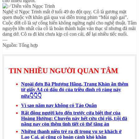
cho nhiều người.
Diễn viên Ngọc Trinh
Nghệ sĩ Ngọc Trinh mất ở tuổi 49 do đột quỵ. Cô là gương mặt
quen thuộc với khán giả qua vai diễn trong phim “Mùi ngò gai”.
Cuộc đời cô là sự cống hiến không ngừng nghỉ cho nghệ thuật. Tâm
nguyện lớn nhất của cô là hoàn thành luận văn thạc sĩ nhưng đã mãi
dang dở. Cô ra đi khi chưa kịp có con cái, để lại nhiều tiếc nuối.
—
Nguồn: Tổng hợp
TIN NHIỀU NGƯỜI QUAN TÂM
Ngoài đơn Bà Phương Hằng, Trang Khàn ăn thêm
tờ giấy A4 có dấu đỏ của triều đình rõ ràng này
nữa👇👇👇
Vì sao năm nay không có Táo Quân
Rất đông người kéo đến trước cửa biệt thự của
Hoàng Hường: Chuyến này hết cứu chị rồi, t:ội đã
nặng nay còn thêm tình tiết có thể tăng án
Những thanh niên trẻ ra đi trong vụ xe khách ở
Lao Cai, ai cũng có hoàn cảnh khó khăn