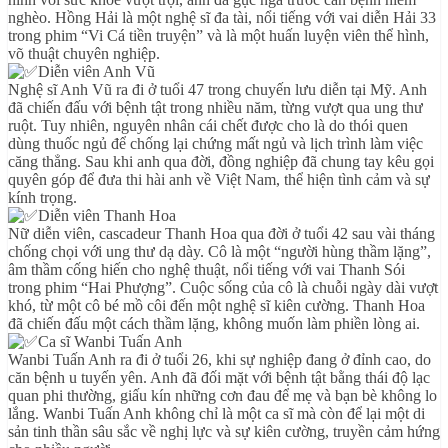
nghèo. Hồng Hải là một nghệ sĩ đa tài, nổi tiếng với vai diễn Hải 33
trong phim “Vi Cá tiền truyện” và là một huấn luyện viên thể hình,
võ thuật chuyên nghiệp.
Diễn viên Anh Vũ
Nghệ sĩ Anh Vũ ra đi ở tuổi 47 trong chuyến lưu diễn tại Mỹ. Anh
đã chiến đấu với bệnh tật trong nhiều năm, từng vượt qua ung thư
ruột. Tuy nhiên, nguyên nhân cái chết được cho là do thói quen
dùng thuốc ngủ để chống lại chứng mất ngủ và lịch trình làm việc
căng thẳng. Sau khi anh qua đời, đồng nghiệp đã chung tay kêu gọi
quyên góp để đưa thi hài anh về Việt Nam, thể hiện tình cảm và sự
kính trọng.
Diễn viên Thanh Hoa
Nữ diễn viên, cascadeur Thanh Hoa qua đời ở tuổi 42 sau vài tháng
chống chọi với ung thư dạ dày. Cô là một “người hùng thầm lặng”,
âm thầm cống hiến cho nghệ thuật, nổi tiếng với vai Thanh Sói
trong phim “Hai Phượng”. Cuộc sống của cô là chuỗi ngày dài vượt
khó, từ một cô bé mồ côi đến một nghệ sĩ kiên cường. Thanh Hoa
đã chiến đấu một cách thầm lặng, không muốn làm phiền lòng ai.
Ca sĩ Wanbi Tuấn Anh
Wanbi Tuấn Anh ra đi ở tuổi 26, khi sự nghiệp đang ở đỉnh cao, do
căn bệnh u tuyến yên. Anh đã đối mặt với bệnh tật bằng thái độ lạc
quan phi thường, giấu kín những cơn đau để mẹ và bạn bè không lo
lắng. Wanbi Tuấn Anh không chỉ là một ca sĩ mà còn để lại một di
sản tinh thần sâu sắc về nghị lực và sự kiên cường, truyền cảm hứng