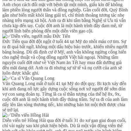
Anh chọn cách đối mặt với bệnh tật một mình, giấu kín để không
làm phiền lòng người thân và đồng nghiệp. Gần cuối đời, Quý Bình
gần như biến mất khỏi làng giải trí, chỉ thỉnh thoảng tương tác nhẹ
nhàng trên mạng xã hội. Anh ra đi khi tấm bằng Nghệ sĩ Ưu tú vẫn
chưa kịp đến tay. Cuộc đời anh là một hành trình đầy đam mê, từ
người lính biên phòng đến một diễn viên gạo cội.
Diễn viên, người mẫu Đức Tiến
Đức Tiến qua đời đột ngột ở tuổi 44 tại Mỹ do nhồi máu cơ tim. Sự
ra đi quá bất ngờ, không một dấu hiệu báo trước, khiến nhiều người
bàng hoàng. Dù đã định cư ở Mỹ, anh vẫn không ngừng cống hiến
cho nghệ thuật và cộng đồng người Việt hải ngoại. Những tâm
nguyện cuối đời như về Việt Nam ăn Tết hay mua đất dưỡng già
đều mãi dang dở. Anh ra đi nhưng sự tử tế và nụ cười của anh sẽ
luôn được khắc ghi.
Ca sĩ Vân Quang Long
Vân Quang Long mất ở tuổi 41 tại Mỹ do đột quỵ. Bi kịch xảy đến
khi anh đang nỗ lực gây dựng cuộc sống nơi xứ người để sớm đón
vợ con sang đoàn tụ. Từng là ca sĩ thần tượng của thế hệ 8x, 9x,
cuộc đời anh là một hành trình đầy thăng trầm. Sự ra đi của anh làm
dấy lên làn sóng thương tiếc, khi những bản hit một thời được chia
sẻ trở lại.
Diễn viên Hồng Hải
Diễn viên trẻ Hồng Hải qua đời ở tuổi 31 do xơ gan giai đoạn cuối,
chỉ vài ngày sau khi phát hiện bệnh. Dù là một vận động viên thể
hình với sức khỏe vượt trội, anh đã gục ngã trước căn bệnh hiểm