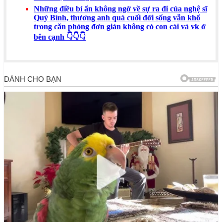
Những điều bí ẩn không ngờ về sự ra đi của nghệ sĩ
Quý Bình, thương anh quá cuối đời sống vẫn khổ
trong căn phòng đơn giản không có con cái và vk ở
bên cạnh 👇👇👇