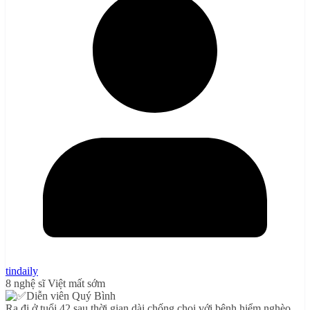
tindaily
8 nghệ sĩ Việt mất sớm
Diễn viên Quý Bình
Ra đi ở tuổi 42 sau thời gian dài chống chọi với bệnh hiểm nghèo.