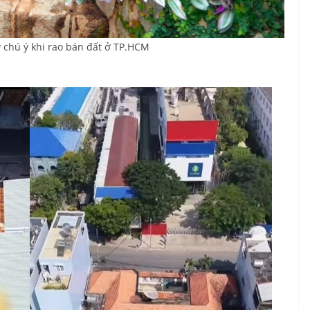
chú ý khi rao bán đất ở TP.HCM