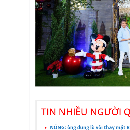
TIN NHIỀU NGƯỜI 
NÓNG: ông dũng lò vôi thay mặt B