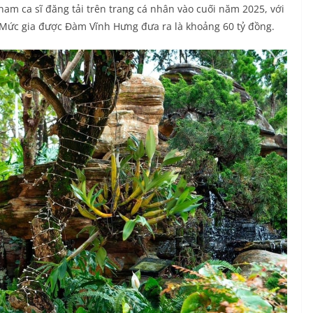
nam ca sĩ đăng tải trên trang cá nhân vào cuối năm 2025, với
Mức gia được Đàm Vĩnh Hưng đưa ra là khoảng 60 tỷ đồng.