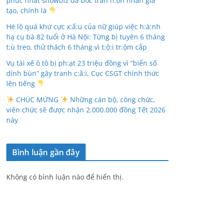
phúc nhất showbiz đã bóc trần h:ôn nhân giả
tạo, chính là
Hé lộ quá khứ cực x:ấ:u của nữ giúp việc h:à:nh
hạ cụ bà 82 tuổi ở Hà Nội: Từng bị tuyên 6 tháng
t:ù treo, thử thách 6 tháng vì t:ộ:i tr:ộm cắp
Vụ tài xế ô tô bị ph:ạt 23 triệu đồng vì “biển số
dính bùn” gây tranh c:ã:i, Cục CSGT chính thức
lên tiếng
CHÚC MỪNG
Những cán bộ, công chức,
viên chức sẽ được nhận 2.000.000 đồng Tết 2026
này
Bình luận gần đây
Không có bình luận nào để hiển thị.