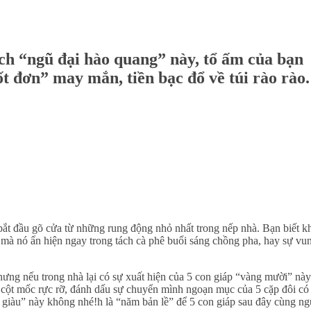
ch “ngũ đại hào quang” này, tổ ấm của bạn
 đơn” may mắn, tiền bạc đổ về túi rào rào.
bắt đầu gõ cửa từ những rung động nhỏ nhất trong nếp nhà. Bạn biết k
 mà nó ẩn hiện ngay trong tách cà phê buổi sáng chồng pha, hay sự vun
ưng nếu trong nhà lại có sự xuất hiện của 5 con giáp “vàng mười” này
 cột mốc rực rỡ, đánh dấu sự chuyển mình ngoạn mục của 5 cặp đôi có
giàu” này không nhé!h là “năm bản lề” để 5 con giáp sau đây cùng ng