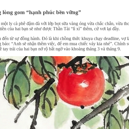
ồng lòng gom “hạnh phúc bền vững”
 một ly cà phê đậm đà với lớp bọt sữa vàng óng vừa chắc chắn, vừa t
tiền của hai bạn sẽ như được Thần Tài “lì xì” thêm, cứ vơi lại đầy.
 đến từ sự đồng hành. Đó là khi chồng thức khuya chạy deadline, vợ l
àng bảo: “Anh sẽ nhận thêm việc, để em mua chiếc váy kia nhé”. Chính s
ề tay trái của hai bạn nở rộ bất ngờ vào khoảng tháng 3 và tháng 9.