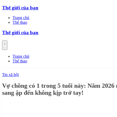
Skip
Thế giới của bạn
to
content
Trang chủ
Thể thao
Thế giới của bạn
Trang chủ
Thể thao
Tin xã hội
Vợ chồng có 1 trong 5 tuổi này: Năm 2026
sang ập đến không kịp trở tay!