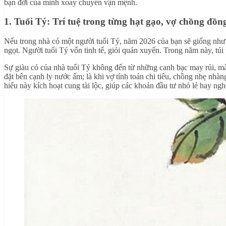
bạn đời của mình xoay chuyển vận mệnh.
1. Tuổi Tý: Trí tuệ trong từng hạt gạo, vợ chồng đ
Nếu trong nhà có một người tuổi Tý, năm 2026 của bạn sẽ giống như
ngọt. Người tuổi Tý vốn tinh tế, giỏi quán xuyến. Trong năm này, túi 
Sự giàu có của nhà tuổi Tý không đến từ những canh bạc may rủi, mà
đặt bên cạnh ly nước ấm; là khi vợ tính toán chi tiêu, chồng nhẹ nh
hiểu này kích hoạt cung tài lộc, giúp các khoản đầu tư nhỏ lẻ hay ngh