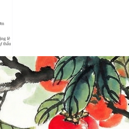
hơm
ặng lẽ
ự thấu