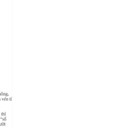
hông,
 vén tỉ
 thì
 “số
ười