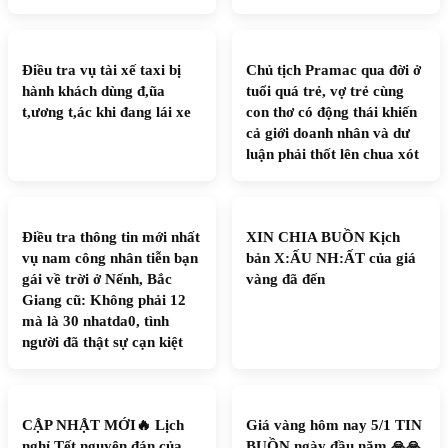
Điều tra vụ tài xế taxi bị
Chủ tịch Pramac qua đời ở
hành khách dùng đ,ũa
tuổi quá trẻ, vợ trẻ cùng
t,ương t,ác khi đang lái xe
con thơ có động thái khiến
cả giới doanh nhân và dư
luận phải thốt lên chua xót
Điều tra thông tin mới nhất
XIN CHIA BUỒN Kịch
vụ nam công nhân tiễn bạn
bản X:ẤU NH:ẤT của giá
gái về trời ở Nếnh, Bắc
vàng đã đến
Giang cũ: Không phải 12
mà là 30 nhatda0, tình
người đã thật sự cạn kiệt
CẬP NHẬT MỚI🔥 Lịch
Giá vàng hôm nay 5/1 TIN
nghỉ Tết nguyên đán của
BUỒN ngày đầu năm 🙏🙏