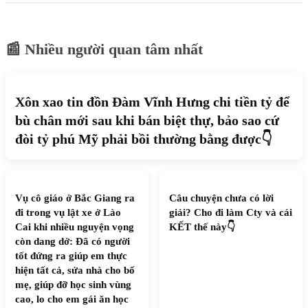
📰 Nhiều người quan tâm nhất
Xôn xao tin đồn Đàm Vĩnh Hưng chi tiền tỷ để
bù chân mới sau khi bán biệt thự, bảo sao cứ
đòi tỷ phú Mỹ phải bồi thường bằng được👇
Vụ cô giáo ở Bắc Giang ra
Câu chuyện chưa có lời
đi trong vụ lật xe ở Lào
giải? Cho đi làm Cty và cái
Cai khi nhiều nguyện vọng
KẾT thế này👇
còn dang dở: Đã có người
tốt đứng ra giúp em thực
hiện tất cả, sửa nhà cho bố
mẹ, giúp đỡ học sinh vùng
cao, lo cho em gái ăn học