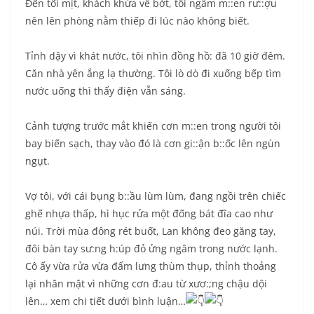
Đến tối mịt, khách khứa về bớt, tôi ngấm m::en rư::ợu
nên lên phòng nằm thiếp đi lúc nào không biết.
Tỉnh dậy vì khát nước, tôi nhìn đồng hồ: đã 10 giờ đêm.
Căn nhà yên ắng lạ thường. Tôi lò dò đi xuống bếp tìm
nước uống thì thấy điện vẫn sáng.
Cảnh tượng trước mắt khiến cơn m::en trong người tôi
bay biến sạch, thay vào đó là cơn gi::ận b::ốc lên ngùn
ngụt.
Vợ tôi, với cái bụng b::ầu lùm lùm, đang ngồi trên chiếc
ghế nhựa thấp, hì hục rửa một đống bát đĩa cao như
núi. Trời mùa đông rét buốt, Lan không đeo găng tay,
đôi bàn tay sư:ng h:úp đỏ ửng ngâm trong nước lạnh.
Cô ấy vừa rửa vừa đấm lưng thùm thụp, thỉnh thoảng
lại nhăn mặt vì những cơn đ:au từ xươ:;ng chậu dội
lên… xem chi tiết dưới bình luận…