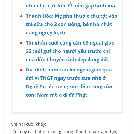
nhân lộc cực lớn: Ở hiền gặp lành mà
Thanh Hóa: Mẹ pha thuố;c chu;;ột vào
trà sữa cho 3 con uống, bé nhỏ nhất
đang ngu,y kị,ch
Tin nhắn cuối cùng cán bộ ngoại giao
25 tuổi gửi cho người yêu trước khi
qua đời: Chuyện tình đẹp dang dở…
Gia đình nam cán bộ ngoại giao qua
đời vì TNGT ngay trước cửa nhà ở
Nghệ An lên tiếng sau đám tang của
con: Nam mô a di đà Phật
Chị hai cười khẩy:
“Có mấy cái bát mà làm gì căng. Đàn bà bầu vận động