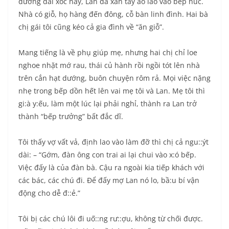
đường dài xóc nảy, Lan đã xắn tay áo lao vào bếp núc.
Nhà có giỗ, họ hàng đến đông, cỗ bàn linh đình. Hai bà
chị gái tôi cũng kéo cả gia đình về “ăn giỗ”.
Mang tiếng là về phụ giúp mẹ, nhưng hai chị chỉ loe
nghoe nhặt mớ rau, thái củ hành rồi ngồi tót lên nhà
trên cắn hạt dướng, buôn chuyện rôm rả. Mọi việc nặng
nhẹ trong bếp dồn hết lên vai mẹ tôi và Lan. Mẹ tôi thì
gi:à y:ếu, làm một lúc lại phải nghỉ, thành ra Lan trở
thành “bếp trưởng” bất đắc dĩ.
Tôi thấy vợ vất vả, định lao vào làm đỡ thì chị cả ngu::ýt
dài: – “Gớm, đàn ông con trai ai lại chui vào x:ó bếp.
Việc đấy là của đàn bà. Cậu ra ngoài kia tiếp khách với
các bác, các chú đi. Để đấy mợ Lan nó lo, bầ:u bí vận
động cho dễ đ::ẻ.”
Tôi bị các chú lôi đi uố::ng rư::ợu, không từ chối được.