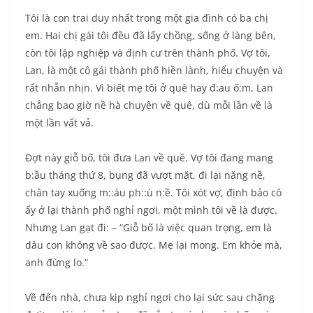
Tôi là con trai duy nhất trong một gia đình có ba chị
em. Hai chị gái tôi đều đã lấy chồng, sống ở làng bên,
còn tôi lập nghiệp và định cư trên thành phố. Vợ tôi,
Lan, là một cô gái thành phố hiền lành, hiểu chuyện và
rất nhẫn nhịn. Vì biết mẹ tôi ở quê hay đ:au ố:m, Lan
chẳng bao giờ nề hà chuyện về quê, dù mỗi lần về là
một lần vất vả.
Đợt này giỗ bố, tôi đưa Lan về quê. Vợ tôi đang mang
b:ầu tháng thứ 8, bụng đã vượt mặt, đi lại nặng nề,
chân tay xuống m::áu ph::ù n:ề. Tôi xót vợ, định bảo cô
ấy ở lại thành phố nghỉ ngơi, một mình tôi về là được.
Nhưng Lan gạt đi: – “Giỗ bố là việc quan trọng, em là
dâu con không về sao được. Mẹ lại mong. Em khỏe mà,
anh đừng lo.”
Về đến nhà, chưa kịp nghỉ ngơi cho lại sức sau chặng