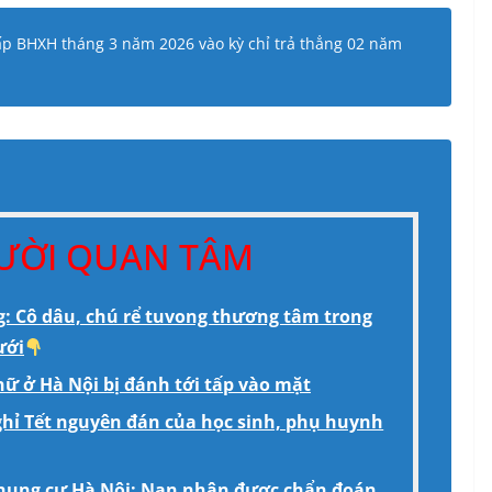
cấp BHXH tháng 3 năm 2026 vào kỳ chỉ trả thẳng 02 năm
GƯỜI QUAN TÂM
: Cô dâu, chú rể tuvong thương tâm trong
ưới
ữ ở Hà Nội bị đánh tới tấp vào mặt
ghỉ Tết nguyên đán của học sinh, phụ huynh
hung cư Hà Nội: Nạn nhân được chẩn đoán