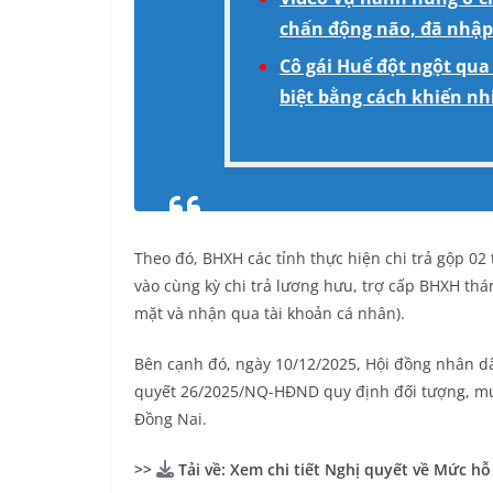
chấn động não, đã nhập
Cô gái Huế đột ngột qua
biệt bằng cách khiến n
Theo đó, BHXH các tỉnh thực hiện chi trả gộp 02
vào cùng kỳ chi trả lương hưu, trợ cấp BHXH t
mặt và nhận qua tài khoản cá nhân).
Bên cạnh đó, ngày 10/12/2025, Hội đồng nhân dâ
quyết 26/2025/NQ-HĐND quy định đối tượng, mức
Đồng Nai.
>>
Tải về: Xem chi tiết Nghị quyết về Mức h