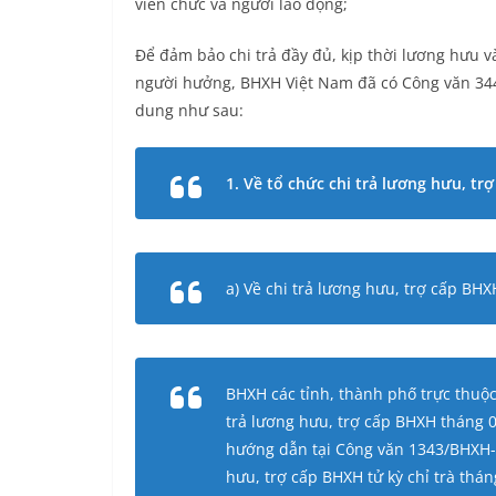
viên chức và người lao động;
Để đảm bảo chi trả đầy đủ, kịp thời lương hưu 
người hưởng, BHXH Việt Nam đã có Công văn 34
dung như sau:
1. Về tổ chức chi trả lương hưu, t
a) Về chi trả lương hưu, trợ cấp BH
BHXH các tỉnh, thành phố trực thuộc
trả lương hưu, trợ cấp BHXH tháng 0
hướng dẫn tại Công văn 1343/BHXH-
hưu, trợ cấp BHXH tử kỳ chỉ trà thán