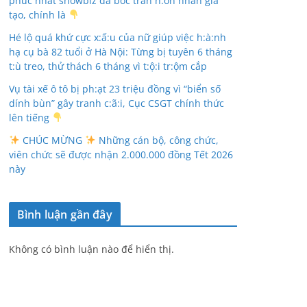
phúc nhất showbiz đã bóc trần h:ôn nhân giả
tạo, chính là
Hé lộ quá khứ cực x:ấ:u của nữ giúp việc h:à:nh
hạ cụ bà 82 tuổi ở Hà Nội: Từng bị tuyên 6 tháng
t:ù treo, thử thách 6 tháng vì t:ộ:i tr:ộm cắp
Vụ tài xế ô tô bị ph:ạt 23 triệu đồng vì “biển số
dính bùn” gây tranh c:ã:i, Cục CSGT chính thức
lên tiếng
CHÚC MỪNG
Những cán bộ, công chức,
viên chức sẽ được nhận 2.000.000 đồng Tết 2026
này
Bình luận gần đây
Không có bình luận nào để hiển thị.