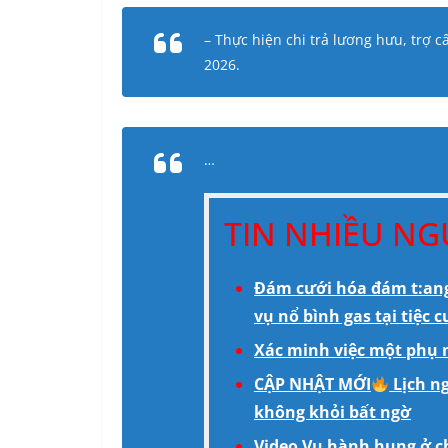
– Thực hiện chi trả lương hưu, trợ 
2026.
…
TIN NHIỀU N
Đám cưới hóa đám t:ang
vụ nổ bình gas tại tiệc c
Xác minh việc một phụ n
CẬP NHẬT MỚI
Lịch n
không khỏi bất ngờ
Video Vụ hành hung ở c