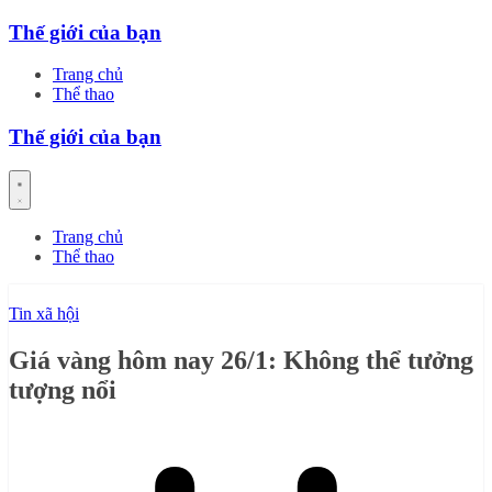
Skip
Thế giới của bạn
to
content
Trang chủ
Thể thao
Thế giới của bạn
Trang chủ
Thể thao
Tin xã hội
Giá vàng hôm nay 26/1: Không thể tưởng
tượng nổi