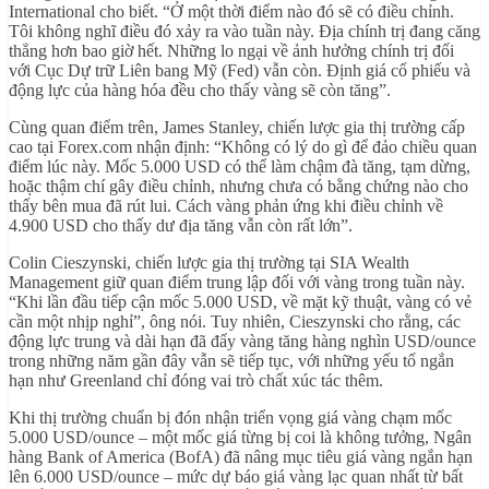
International cho biết. “Ở một thời điểm nào đó sẽ có điều chỉnh.
Tôi không nghĩ điều đó xảy ra vào tuần này. Địa chính trị đang căng
thẳng hơn bao giờ hết. Những lo ngại về ảnh hưởng chính trị đối
với Cục Dự trữ Liên bang Mỹ (Fed) vẫn còn. Định giá cổ phiếu và
động lực của hàng hóa đều cho thấy vàng sẽ còn tăng”.
Cùng quan điểm trên, James Stanley, chiến lược gia thị trường cấp
cao tại Forex.com nhận định: “Không có lý do gì để đảo chiều quan
điểm lúc này. Mốc 5.000 USD có thể làm chậm đà tăng, tạm dừng,
hoặc thậm chí gây điều chỉnh, nhưng chưa có bằng chứng nào cho
thấy bên mua đã rút lui. Cách vàng phản ứng khi điều chỉnh về
4.900 USD cho thấy dư địa tăng vẫn còn rất lớn”.
Colin Cieszynski, chiến lược gia thị trường tại SIA Wealth
Management giữ quan điểm trung lập đối với vàng trong tuần này.
“Khi lần đầu tiếp cận mốc 5.000 USD, về mặt kỹ thuật, vàng có vẻ
cần một nhịp nghỉ”, ông nói. Tuy nhiên, Cieszynski cho rằng, các
động lực trung và dài hạn đã đẩy vàng tăng hàng nghìn USD/ounce
trong những năm gần đây vẫn sẽ tiếp tục, với những yếu tố ngắn
hạn như Greenland chỉ đóng vai trò chất xúc tác thêm.
Khi thị trường chuẩn bị đón nhận triển vọng giá vàng chạm mốc
5.000 USD/ounce – một mốc giá từng bị coi là không tưởng, Ngân
hàng Bank of America (BofA) đã nâng mục tiêu giá vàng ngắn hạn
lên 6.000 USD/ounce – mức dự báo giá vàng lạc quan nhất từ bất