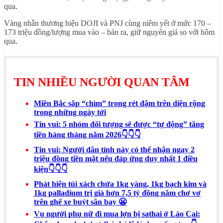
qua.
Vàng nhẫn thương hiệu DOJI và PNJ cùng niêm yết ở mức 170 –
173 triệu đồng/lượng mua vào – bán ra, giữ nguyên giá so với hôm
qua.
TIN NHIỀU NGƯỜI QUAN TÂM
Miền Bắc sắp “chìm” trong rét đậm trên diện rộng
trong những ngày tới
Tin vui: 5 nhóm đối tượng sẽ được “tự động” tăng
tiền hàng tháng năm 2026👇👇👇
Tin vui: Người dân tỉnh này có thể nhận ngay 2
triệu đồng tiền mặt nếu đáp ứng duy nhất 1 điều
kiện👇👇👇
Phát hiện túi xách chứa 1kg vàng, 1kg bạch kim và
1kg palladium trị giá hơn 7,5 tỷ đồng nằm chơ vơ
trên ghế xe buýt sân bay 😬
Vụ người phụ nữ đi mua lợn bị sathai ở Lào Cai: