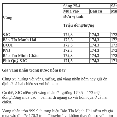
Sáng 25-1
Sán
Mua vào
Bán ra
Mu
Đơn vị tính:
Vàng
Triệu đồng/lượng
SJC
172,3
174,3
172
Bảo Tín Mạnh Hải
172,3
174,3
172
DOJI
172,3
174,3
172
PNJ
172,3
174,3
172
Bảo Tín Minh Châu
172,3
174,3
172
Phú Quý SJC
171,5
174,3
171
Giá vàng nhẫn trong nước hôm nay
Cùng xu hướng với vàng miếng, giá vàng nhẫn hôm nay giữ ổn
định ở cả hai chiều so với hôm qua.
Cụ thể, SJC niêm yết vàng nhẫn ở ngưỡng 170,5 – 173 triệu
đồng/lượng mua vào – bán ra, đi ngang so với hôm qua ở cả hai
chiều.
Vàng nhẫn tròn 999.9 thương hiệu Bảo Tín Mạnh Hải niêm yết giá
mua vào ở mức 170,3 triệu đồng/lượng, không thay đổi so với hôm