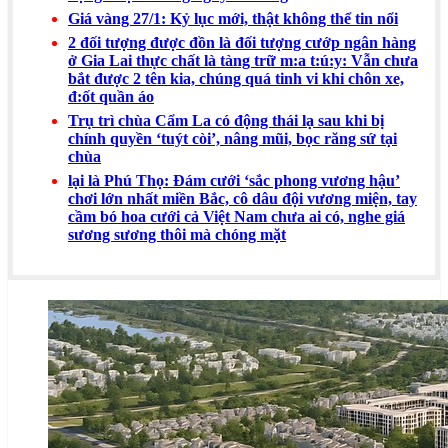
Giá vàng 27/1: Kỷ lục mới, thật không thể tin nổi
2 đối tượng được đồn là đối tượng cướp ngân hàng
ở Gia Lai thực chất là tàng trữ m:a t:ú:y: Vẫn chưa
bắt được 2 tên kia, chúng quá tinh vi khi chôn xe,
đ:ốt quần áo
Trụ trì chùa Cẩm La có động thái lạ sau khi bị
chính quyền ‘tuýt còi’, nâng mũi, bọc răng sứ tại
chùa
lại là Phú Thọ: Đám cưới ‘sắc phong vương hậu’
chơi lớn nhất miền Bắc, cô dâu đội vương miện, tay
cầm bó hoa cưới cả Việt Nam chưa ai có, nghe giá
sương sương thôi mà chóng mặt