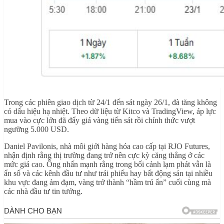
Trong các phiên giao dịch từ 24/1 đến sát ngày 26/1, đà tăng không
có dấu hiệu hạ nhiệt. Theo dữ liệu từ Kitco và TradingView, áp lực
mua vào cực lớn đã đẩy giá vàng tiến sát rồi chính thức vượt
ngưỡng 5.000 USD.
Daniel Pavilonis, nhà môi giới hàng hóa cao cấp tại RJO Futures,
nhận định rằng thị trường đang trở nên cực kỳ căng thẳng ở các
mức giá cao. Ông nhấn mạnh rằng trong bối cảnh lạm phát vẫn là
ẩn số và các kênh đầu tư như trái phiếu hay bất động sản tại nhiều
khu vực đang ảm đạm, vàng trở thành “hầm trú ẩn” cuối cùng mà
các nhà đầu tư tin tưởng.