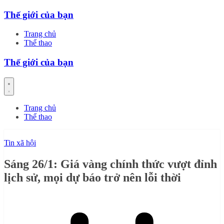
Skip
Thế giới của bạn
to
content
Trang chủ
Thể thao
Thế giới của bạn
Trang chủ
Thể thao
Tin xã hội
Sáng 26/1: Giá vàng chính thức vượt đỉnh
lịch sử, mọi dự báo trở nên lỗi thời