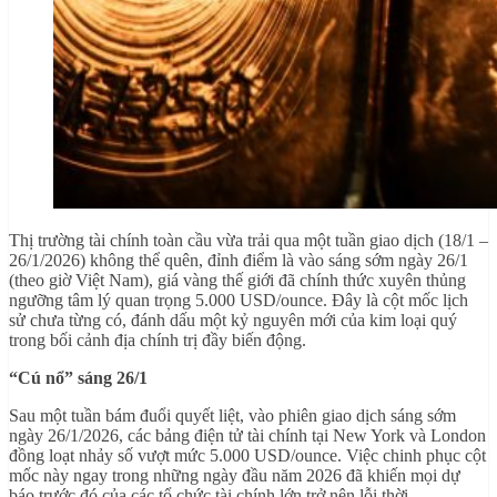
Thị trường tài chính toàn cầu vừa trải qua một tuần giao dịch (18/1 –
26/1/2026) không thể quên, đỉnh điểm là vào sáng sớm ngày 26/1
(theo giờ Việt Nam), giá vàng thế giới đã chính thức xuyên thủng
ngưỡng tâm lý quan trọng 5.000 USD/ounce. Đây là cột mốc lịch
sử chưa từng có, đánh dấu một kỷ nguyên mới của kim loại quý
trong bối cảnh địa chính trị đầy biến động.
“Cú nổ” sáng 26/1
Sau một tuần bám đuổi quyết liệt, vào phiên giao dịch sáng sớm
ngày 26/1/2026, các bảng điện tử tài chính tại New York và London
đồng loạt nhảy số vượt mức 5.000 USD/ounce. Việc chinh phục cột
mốc này ngay trong những ngày đầu năm 2026 đã khiến mọi dự
báo trước đó của các tổ chức tài chính lớn trở nên lỗi thời.