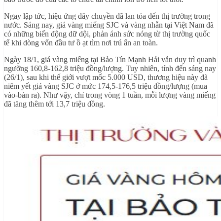
Ngay lập tức, hiệu ứng dây chuyền đã lan tỏa đến thị trường trong
nước. Sáng nay, giá vàng miếng SJC và vàng nhẫn tại Việt Nam đã
có những biến động dữ dội, phản ánh sức nóng từ thị trường quốc
tế khi dòng vốn đầu tư ồ ạt tìm nơi trú ẩn an toàn.
Ngày 18/1, giá vàng miếng tại Bảo Tín Mạnh Hải vẫn duy trì quanh
ngưỡng 160,8-162,8 triệu đồng/lượng. Tuy nhiên, tính đến sáng nay
(26/1), sau khi thế giới vượt mốc 5.000 USD, thương hiệu này đã
niêm yết giá vàng SJC ở mức 174,5-176,5 triệu đồng/lượng (mua
vào-bán ra). Như vậy, chỉ trong vòng 1 tuần, mỗi lượng vàng miếng
đã tăng thêm tới 13,7 triệu đồng.