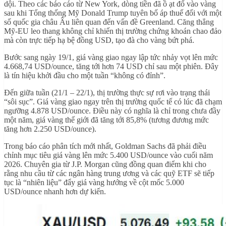
dội. Theo các báo cáo từ New York, dòng tiền đã ồ ạt đổ vào vàng
sau khi Tổng thống Mỹ Donald Trump tuyên bố áp thuế đối với một
số quốc gia châu Âu liên quan đến vấn đề Greenland. Căng thẳng
Mỹ-EU leo thang không chỉ khiến thị trường chứng khoán chao đảo
mà còn trực tiếp hạ bệ đồng USD, tạo đà cho vàng bứt phá.
Bước sang ngày 19/1, giá vàng giao ngay lập tức nhảy vọt lên mức
4.668,74 USD/ounce, tăng tới hơn 74 USD chỉ sau một phiên. Đây
là tín hiệu khởi đầu cho một tuần “không có đỉnh”.
Đến giữa tuần (21/1 – 22/1), thị trường thực sự rơi vào trạng thái
“sôi sục”. Giá vàng giao ngay trên thị trường quốc tế có lúc đã chạm
ngưỡng 4.878 USD/ounce. Điều này có nghĩa là chỉ trong chưa đầy
một năm, giá vàng thế giới đã tăng tới 85,8% (tương đương mức
tăng hơn 2.250 USD/ounce).
Trong báo cáo phân tích mới nhất, Goldman Sachs đã phải điều
chỉnh mục tiêu giá vàng lên mức 5.400 USD/ounce vào cuối năm
2026. Chuyên gia từ J.P. Morgan cũng đồng quan điểm khi cho
rằng nhu cầu từ các ngân hàng trung ương và các quỹ ETF sẽ tiếp
tục là “nhiên liệu” đẩy giá vàng hướng về cột mốc 5.000
USD/ounce nhanh hơn dự kiến.