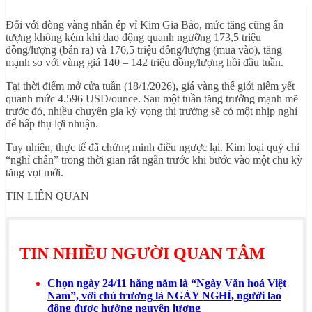
Đối với dòng vàng nhẫn ép vỉ Kim Gia Bảo, mức tăng cũng ấn
tượng không kém khi dao động quanh ngưỡng 173,5 triệu
đồng/lượng (bán ra) và 176,5 triệu đồng/lượng (mua vào), tăng
mạnh so với vùng giá 140 – 142 triệu đồng/lượng hồi đầu tuần.
Tại thời điểm mở cửa tuần (18/1/2026), giá vàng thế giới niêm yết
quanh mức 4.596 USD/ounce. Sau một tuần tăng trưởng mạnh mẽ
trước đó, nhiều chuyên gia kỳ vọng thị trường sẽ có một nhịp nghỉ
để hấp thụ lợi nhuận.
Tuy nhiên, thực tế đã chứng minh điều ngược lại. Kim loại quý chỉ
“nghỉ chân” trong thời gian rất ngắn trước khi bước vào một chu kỳ
tăng vọt mới.
TIN LIÊN QUAN
TIN NHIỀU NGƯỜI QUAN TÂM
Chọn ngày 24/11 hằng năm là “Ngày Văn hoá Việt
Nam”, với chủ trương là NGÀY NGHỈ, người lao
động được hưởng nguyên lương