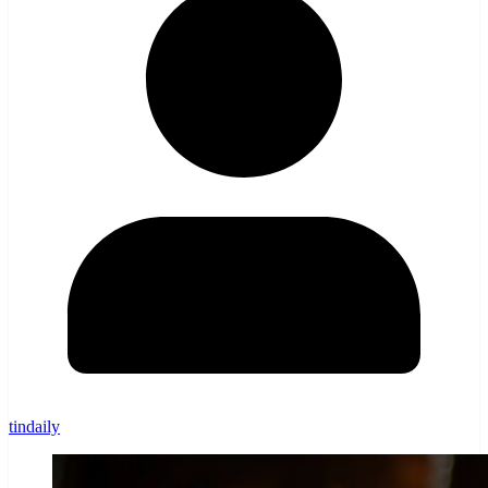
tindaily