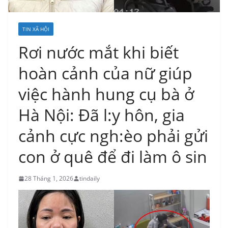
TIN XÃ HỘI
Rơi nước mắt khi biết
hoàn cảnh của nữ giúp
việc hành hung cụ bà ở
Hà Nội: Đã l:y hôn, gia
cảnh cực ngh:èo phải gửi
con ở quê để đi làm ô sin
28 Tháng 1, 2026
tindaily