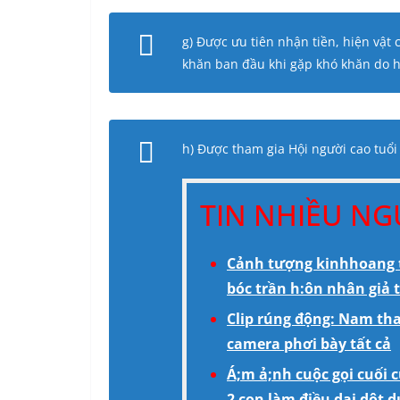
g) Được ưu tiên nhận tiền, hiện vật
khăn ban đầu khi gặp khó khăn do hậ
h) Được tham gia Hội người cao tuổi
TIN NHIỀU N
Cảnh tượng kinhhoang t
bóc trần h:ôn nhân giả 
Clip rúng động: Nam tha
camera phơi bày tất cả
Á;m ả;nh cuộc gọi cuối 
2 con làm điều dại dột d