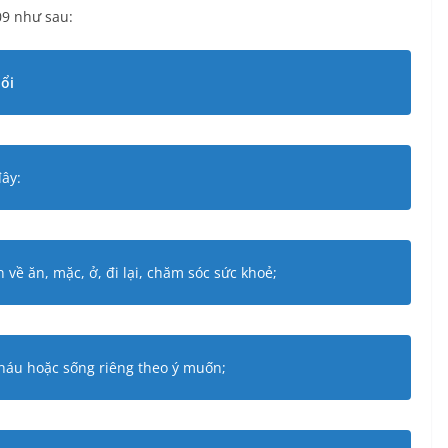
09 như sau:
ổi
đây:
về ăn, mặc, ở, đi lại, chăm sóc sức khoẻ;
cháu hoặc sống riêng theo ý muốn;