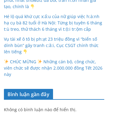
phúc nhất showbiz đã bóc trần h:ôn nhân giả
tạo, chính là
Hé lộ quá khứ cực x:ấ:u của nữ giúp việc h:à:nh
hạ cụ bà 82 tuổi ở Hà Nội: Từng bị tuyên 6 tháng
t:ù treo, thử thách 6 tháng vì t:ộ:i tr:ộm cắp
Vụ tài xế ô tô bị ph:ạt 23 triệu đồng vì “biển số
dính bùn” gây tranh c:ã:i, Cục CSGT chính thức
lên tiếng
CHÚC MỪNG
Những cán bộ, công chức,
viên chức sẽ được nhận 2.000.000 đồng Tết 2026
này
Bình luận gần đây
Không có bình luận nào để hiển thị.