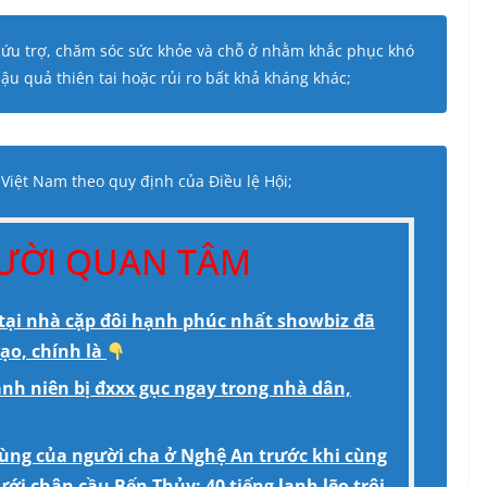
 cứu trợ, chăm sóc sức khỏe và chỗ ở nhằm khắc phục khó
u quả thiên tai hoặc rủi ro bất khả kháng khác;
 Việt Nam theo quy định của Điều lệ Hội;
GƯỜI QUAN TÂM
ại nhà cặp đôi hạnh phúc nhất showbiz đã
tạo, chính là
nh niên bị đxxx gục ngay trong nhà dân,
cùng của người cha ở Nghệ An trước khi cùng
ưới chân cầu Bến Thủy: 40 tiếng lạnh lẽo trôi