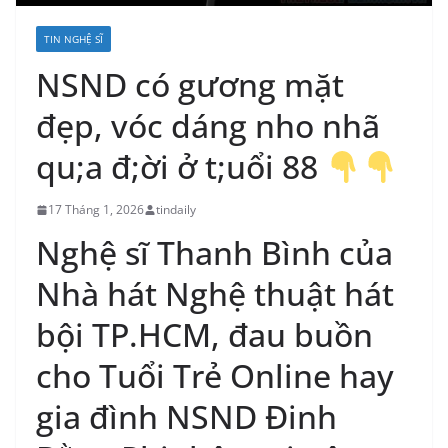
TIN NGHỆ SĨ
NSND có gương mặt
đẹp, vóc dáng nho nhã
qu;a đ;ời ở t;uổi 88
17 Tháng 1, 2026
tindaily
Nghệ sĩ Thanh Bình của
Nhà hát Nghệ thuật hát
bội TP.HCM, đau buồn
cho Tuổi Trẻ Online hay
gia đình NSND Đinh