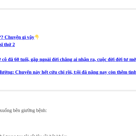
?? Chuyện gì vậy
sĩ thứ 2
cô đã 60 tuổi, gặp ngoài đời chẳng ai nhận ra, cuộc đời đời tư mới
ường: Chuyến này hết cứu chị rồi, t:ội đã nặng nay còn thêm tìn
p xuống bên giường bệnh: