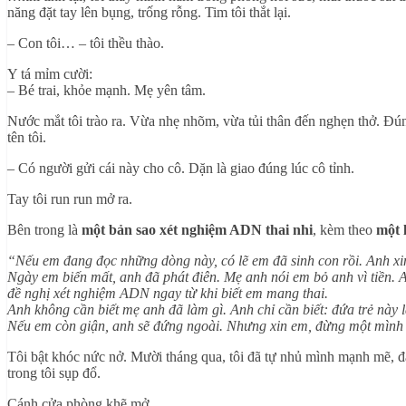
năng đặt tay lên bụng, trống rỗng. Tim tôi thắt lại.
– Con tôi… – tôi thều thào.
Y tá mỉm cười:
– Bé trai, khỏe mạnh. Mẹ yên tâm.
Nước mắt tôi trào ra. Vừa nhẹ nhõm, vừa tủi thân đến nghẹn thở. Đún
tên tôi.
– Có người gửi cái này cho cô. Dặn là giao đúng lúc cô tỉnh.
Tay tôi run run mở ra.
Bên trong là
một bản sao xét nghiệm ADN thai nhi
, kèm theo
một l
“Nếu em đang đọc những dòng này, có lẽ em đã sinh con rồi. Anh xin
Ngày em biến mất, anh đã phát điên. Mẹ anh nói em bỏ anh vì tiền. 
đề nghị xét nghiệm ADN ngay từ khi biết em mang thai.
Anh không cần biết mẹ anh đã làm gì. Anh chỉ cần biết: đứa trẻ này 
Nếu em còn giận, anh sẽ đứng ngoài. Nhưng xin em, đừng một mình n
Tôi bật khóc nức nở. Mười tháng qua, tôi đã tự nhủ mình mạnh mẽ, đ
trong tôi sụp đổ.
Cánh cửa phòng khẽ mở.