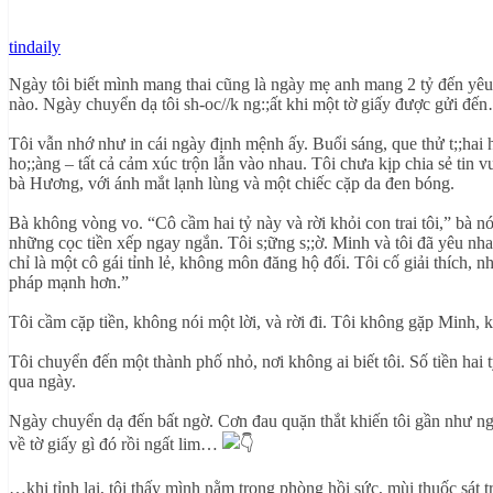
tindaily
Ngày tôi biết mình mang thai cũng là ngày mẹ anh mang 2 tỷ đến yêu c
nào. Ngày chuyển dạ tôi sh-oc//k ng:;ất khi một tờ giấy được gửi đế
Tôi vẫn nhớ như in cái ngày định mệnh ấy. Buổi sáng, que thử t;;hai h
ho;;àng – tất cả cảm xúc trộn lẫn vào nhau. Tôi chưa kịp chia sẻ tin v
bà Hương, với ánh mắt lạnh lùng và một chiếc cặp da đen bóng.
Bà không vòng vo. “Cô cầm hai tỷ này và rời khỏi con trai tôi,” bà 
những cọc tiền xếp ngay ngắn. Tôi s;ững s;;ờ. Minh và tôi đã yêu nh
chỉ là một cô gái tỉnh lẻ, không môn đăng hộ đối. Tôi cố giải thích
pháp mạnh hơn.”
Tôi cầm cặp tiền, không nói một lời, và rời đi. Tôi không gặp Minh, k
Tôi chuyển đến một thành phố nhỏ, nơi không ai biết tôi. Số tiền hai 
qua ngày.
Ngày chuyển dạ đến bất ngờ. Cơn đau quặn thắt khiến tôi gần như ngất
về tờ giấy gì đó rồi ngất lim…
…khi tỉnh lại, tôi thấy mình nằm trong phòng hồi sức, mùi thuốc sát t