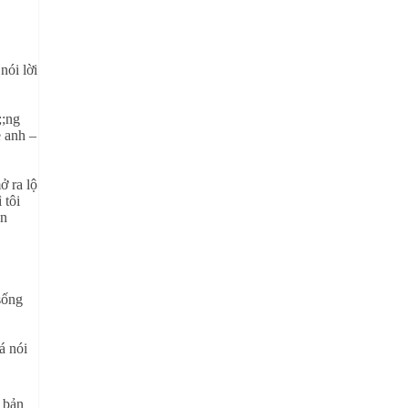
nói lời
;;ng
ẹ anh –
ở ra lộ
 tôi
ện
sống
á nói
o bản