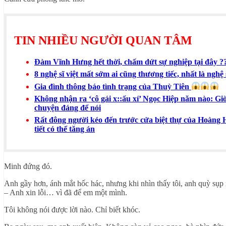
TIN NHIỀU NGƯỜI QUAN TÂM
Đàm Vĩnh Hưng hết thời, chấm dứt sự nghiệp tại đây ?
8 nghệ sĩ việt mất sớm ai cũng thương tiếc, nhất là nghệ 
Gia đình thông báo tình trạng của Thuỳ Tiên
Không nhận ra ‘cô gái x::ấu xí’ Ngọc Hiệp năm nào: Giờ 
chuyện đáng để nói
Rất đông người kéo đến trước cửa biệt thự của Hoàng H
tiết có thể tăng án
Minh đứng đó.
Anh gầy hơn, ánh mắt hốc hác, nhưng khi nhìn thấy tôi, anh quỳ sụ
– Anh xin lỗi… vì đã để em một mình.
Tôi không nói được lời nào. Chỉ biết khóc.