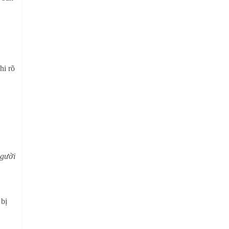
ghi rõ
người
 bị