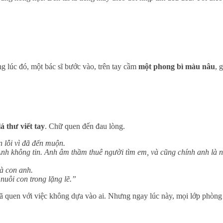
g lúc đó, một bác sĩ bước vào, trên tay cầm
một phong bì màu nâu
, 
á thư viết tay
. Chữ quen đến đau lòng.
 lỗi vì đã đến muộn.
Anh không tin. Anh âm thầm thuê người tìm em, và cũng chính anh là 
là con anh.
uôi con trong lặng lẽ.”
ã quen với việc không dựa vào ai. Nhưng ngay lúc này, mọi lớp phòng