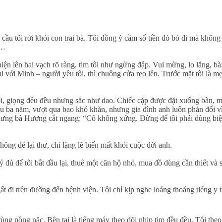
ầu tôi rời khỏi con trai bà. Tôi đồng ý cầm số tiền đó bỏ đi mà không 
n…
iện lên hai vạch rõ ràng, tim tôi như ngừng đập. Vui mừng, lo lắng, bà
ui với Minh – người yêu tôi, thì chuông cửa reo lên. Trước mặt tôi là m
nói, giọng đều đều nhưng sắc như dao. Chiếc cặp được đặt xuống bàn, m
au ba năm, vượt qua bao khó khăn, nhưng gia đình anh luôn phản đối vì
, nhưng bà Hương cắt ngang: “Cô không xứng. Đừng để tôi phải dùng bi
hông để lại thư, chỉ lặng lẽ biến mất khỏi cuộc đời anh.
tỷ đủ để tôi bắt đầu lại, thuê một căn hộ nhỏ, mua đồ dùng cần thiết và 
 đi trên đường đến bệnh viện. Tôi chỉ kịp nghe loáng thoáng tiếng y t
rùng nồng nặc. Bên tai là tiếng máy theo dõi nhịp tim đều đều. Tôi the