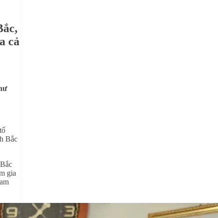
Bắc,
a cả
như
tố
nh Bắc
 Bắc
am gia
Lam