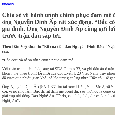
tindaily
Chia sẻ về hành trình chinh phục đam mê 
ông Nguyễn Đình Ấp rất xúc động. “Bắc còi
gia đình. Ông Nguyễn Đình Ấp cũng gửi lời
trước trận đấu sắp tới.
Theo Dân Việt đưa tin “Bố của tiền đạo Nguyễn Đình Bắc: “Ngày 
sau:
“Bắc còi” và hành trình chinh phục đam mê
Với màn trình diễn chói sáng tại SEA Games 33, và ghi dấu ấn ở tr
không thể thiếu trong lối chơi của đội tuyển U23 Việt Nam. Tuy nh
đã vượt qua nhiều gian khó, có lúc tưởng chừng như “Bắc còi” sẽ gác
Ông Nguyễn Đình Ấp (SN 1977, trú tại xóm Hưng Yên Bắc 2, xã Yên 
còi, vì nó nhỏ lắm. Bắc đã rất đam mê bóng đá, sau giờ học là cùng 
giải cúp nhi đồng Báo Nghệ An. Từ đó, các thầy thấy được tố chất c
Nghệ An”.