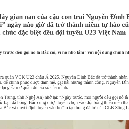
đầy gian nan của cậu con trai Nguyễn Đình 
” ngày nào giờ đã trở thành niềm tự hào củ
 chúc đặc biệt đến đội tuyển U23 Việt Nam
trước đều gọi nó là Bắc còi, vì nó nhỏ lắm” với nội dung chính 
ận ra quân VCK U23 châu Á 2025, Nguyễn Đình Bắc đã trở thành nhân 
iên, để chinh phục được đam mê, gặt hái những thành công, Nguyễn Đì
 lại giấc mơ quần đùi áo số của mình.
Trung, tỉnh Nghệ An) nhớ lại: “Ngày trước, mọi người đều gọi nó là
các bạn đá bóng. Bắc cũng được tuyển chọn vào đội bóng thiếu niên th
ủa Bắc và quyết định tuyển vào lò đào tạo bóng đá trẻ của CLB Sông 