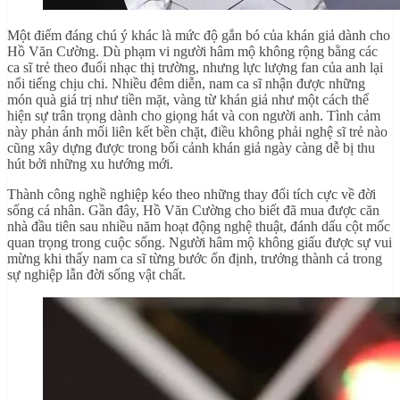
Một điểm đáng chú ý khác là mức độ gắn bó của khán giả dành cho
Hồ Văn Cường. Dù phạm vi người hâm mộ không rộng bằng các
ca sĩ trẻ theo đuổi nhạc thị trường, nhưng lực lượng fan của anh lại
nổi tiếng chịu chi. Nhiều đêm diễn, nam ca sĩ nhận được những
món quà giá trị như tiền mặt, vàng từ khán giả như một cách thể
hiện sự trân trọng dành cho giọng hát và con người anh. Tình cảm
này phản ánh mối liên kết bền chặt, điều không phải nghệ sĩ trẻ nào
cũng xây dựng được trong bối cảnh khán giả ngày càng dễ bị thu
hút bởi những xu hướng mới.
Thành công nghề nghiệp kéo theo những thay đổi tích cực về đời
sống cá nhân. Gần đây, Hồ Văn Cường cho biết đã mua được căn
nhà đầu tiên sau nhiều năm hoạt động nghệ thuật, đánh dấu cột mốc
quan trọng trong cuộc sống. Người hâm mộ không giấu được sự vui
mừng khi thấy nam ca sĩ từng bước ổn định, trưởng thành cả trong
sự nghiệp lẫn đời sống vật chất.