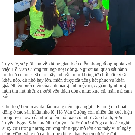
Tuy vậy, sự giới hạn về không gian biểu diễn không đồng nghĩa với
việc Hồ Văn Cường thu hẹp hoạt động. Ngược lại, quan sát hành
trình của nam ca sĩ cho thấy anh gần như không từ chối bất kỳ sân
khấu nào, dù nhỏ hay lớn, miễn được cất tiếng hát phục vụ khán
giả. Nhiều buổi diễn của anh mang tính mộc mạc, giản dị, nhưng
luôn thu hút những người yêu thích dòng nhạc xưa cũ, mặn mà cảm
xúc.
Chính sự bền bỉ ấy đã dần mang đến “quả ngọt”. Không chỉ hoạt
động ở các sân khấu nhỏ lẻ, Hồ Văn Cường còn nhiều lần xuất hiện
trong liveshow của những tên tuổi gạo cội như Giao Linh, Sơn
Tuyền, Ngọc Sơn hay Như Quỳnh. Việc được đứng cạnh các nghệ
sĩ kỳ cựu trong những chương trình quy mô lớn cho thấy vị trí ngày
càng vững vàng của anh trong dòng nhạc Bolero đương đại.