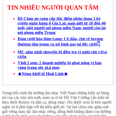
TIN NHIỀU NGƯỜI QUAN TÂM
Bộ Công an cung cấp đặc điểm nhận dạng 2 kẻ
c(ướp ngân hàng ở Gia Lai: nam giới từ 18 đến 40
tuổi, một người nói giọng miền Nam, người còn lại
nói giọng miền Trung
Đám cưới hóa đám t:ang: Cô dâu, chú rể tuvong
thương tâm trong vụ nổ bình gas tại tiệc cưới👇
MC giàu nhất showbiz bị điều tra vì nghi vấn r/ử:a
t:i/ền
Vĩnh Long: 2 doanh nghiệp bị phạt nặng vì bán
vàng trang sức gi.ả mạo
🔥Nóng khởi tố Hoài Linh🔥
Trong bối cảnh thị trường âm nhạc Việt Nam chứng kiến sự bùng
nổ của các trào lưu mới, nam ca sĩ trẻ Hồ Văn Cường vẫn kiên trì
theo đuổi Bolero và dân ca, dòng nhạc vốn được xem là kén người
nghe và ít phù hợp với thị hiếu giới trẻ. Sự lựa chọn này giúp anh
giữ vững màu sắc âm nhạc riêng, đồng thời khẳng định con đường