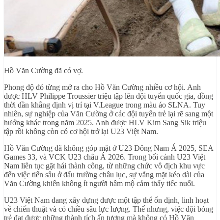
Hồ Văn Cường đã có vợ.
Phong độ đó từng mở ra cho Hồ Văn Cường nhiều cơ hội. Anh
được HLV Philippe Troussier triệu tập lên đội tuyển quốc gia, đồng
thời dần khẳng định vị trí tại V.League trong màu áo SLNA. Tuy
nhiên, sự nghiệp của Văn Cường ở các đội tuyển trẻ lại rẽ sang một
hướng khác trong năm 2025. Anh được HLV Kim Sang Sik triệu
tập rồi không còn có cơ hội trở lại U23 Việt Nam.
Hồ Văn Cường đã không góp mặt ở U23 Đông Nam Á 2025, SEA
Games 33, và VCK U23 châu Á 2026. Trong bối cảnh U23 Việt
Nam liên tục gặt hái thành công, từ những chức vô địch khu vực
đến việc tiến sâu ở đấu trường châu lục, sự vắng mặt kéo dài của
Văn Cường khiến không ít người hâm mộ cảm thấy tiếc nuối.
U23 Việt Nam đang xây dựng được một tập thể ổn định, linh hoạt
về chiến thuật và có chiều sâu lực lượng. Thế nhưng, việc đội bóng
trẻ đạt được những thành tích ấn tượng mà không có Hồ Văn