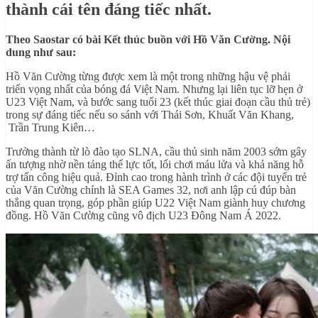
thành cái tên đáng tiếc nhất.
Theo Saostar có bài Kết thúc buồn với Hồ Văn Cường. Nội
dung như sau:
Hồ Văn Cường từng được xem là một trong những hậu vệ phải
triển vọng nhất của bóng đá Việt Nam. Nhưng lại liên tục lỡ hẹn ở
U23 Việt Nam, và bước sang tuổi 23 (kết thúc giai đoạn cầu thủ trẻ)
trong sự đáng tiếc nếu so sánh với Thái Sơn, Khuất Văn Khang,
Trần Trung Kiên…
Trưởng thành từ lò đào tạo SLNA, cầu thủ sinh năm 2003 sớm gây
ấn tượng nhờ nền tảng thể lực tốt, lối chơi máu lửa và khả năng hỗ
trợ tấn công hiệu quả. Đỉnh cao trong hành trình ở các đội tuyển trẻ
của Văn Cường chính là SEA Games 32, nơi anh lập cú đúp bàn
thắng quan trọng, góp phần giúp U22 Việt Nam giành huy chương
đồng. Hồ Văn Cường cũng vô địch U23 Đông Nam Á 2022.