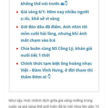
không thể nói trước 🙏👇
Giá vàng 6/1: Hôm nay nhiều người
s::ốc, khổ sở vì vàng
Giờ đón dâu đã điểm. Anh nhìn tôi
mỉm cười hài lòng, nhưng khi ánh
mắt chạm vào b:é
Chia buồn cùng NS Công Lý, khán giả
nuối tiếc 1 thời
Chính thức tạm biệt ông hoàng nhạc
Việt – Đàm Vĩnh Hưng, ở đời tham thì
thâm Đờm ơi 👇
Như vậy, mức chênh lệch giữa giá vàng miếng trong
nước và giá vàng thế giới hiện đã bị nới rộng lên gần 15