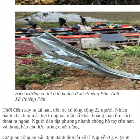
Hiện trường vụ lật ô tô khách ở xã Phiêng Pằn. Ảnh:
Xã Phiêng Pằn
Thời điểm xảy ra tai nạn, trên xe có tổng cộng 22 người. Nhiều
hành khách bị mắc kẹt trong xe, một số khác hoảng loạn tìm cách
thoát ra ngoài. Người dân địa phương nhanh chóng hỗ trợ cứu nạn
và thông báo cho lực lượng chức năng.
Cơ quan công an xác định danh tính tài xế là Nguyễn Q.V. (sinh