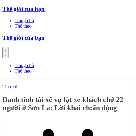
Skip
Thế giới của bạn
to
content
Trang chủ
Thể thao
Thế giới của bạn
Trang chủ
Thể thao
Tin mới
Danh tính tài xế vụ lật xe khách chở 22
người ở Sơn La: Lời khai ch:ấn động