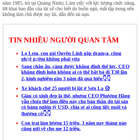
năm 1985, trú tại Quảng Ninh). Làm việc với lực lượng chức năng,
lời khai ban đầu của tài xế cho biết do buồn ngủ, mất tập trung nên
không làm chủ được tay lái, dẫn đến tai nạn.
TIN NHIỀU NGƯỜI QUAN TÂM
Lọ Lem, con gái Quyền Linh gặp dram;a, cũng
gh/;ê g;/ớm không phải vừa
Sang châu âu, càng được khẳng định thế lực, CEO
khẳng định luôn không ai có thể bắt bà đi T30 lần
2, kinh nghiệm gần 3 năm đã quá hiểu👇👇
Xe khách chở 25 người bị lật ở Sơn La 😥
Giàu có xinh đẹp là thế, nhưng CEO Phương Hằng
vẫn chưa thể làm điều này cho bản thân dù tài sản
có hàng nghìn tỷ USD, chia sẻ ai cũng tiếc nuối và
thương cô👇👇
Con trai làm lương 15 triệu, 3 năm nay tháng nào
cũng gửi về cho mẹ 12 triệu.