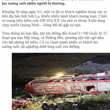
lao xuống suối nhiều người bị thương.
Khoảng 5h sáng ngày 5/1, một vụ lật xe khách nghiêm trọng xảy ra
trên địa bàn tỉnh Sơn La, khiến nhiều hành khách hoảng loạn. Chiếc
xe mang biển kiểm soát 29F-016.XX của nhà xe Đoàn Xuân đang
chạy tuyến Quảng Ninh – Sông Mã thì gặp tai nạn.
Theo thông tin ban đầu, khi lưu thông đến Km472+700 Quốc lộ 37,
đoạn qua bản Mật Sàng, xã Phiêng Pằn, phương tiện bất ngờ đâm
vào dải phòng hộ mềm. Cú va chạm mạnh khiến xe khách lao
xuống suối, lật nghiêng dưới lòng suối ven đường.