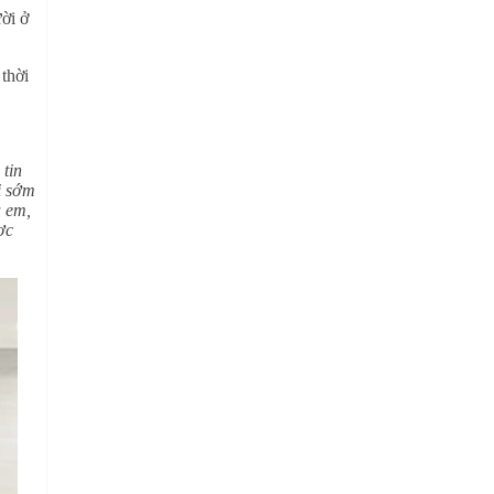
ời ở
 thời
tin
i sớm
u em,
ợc