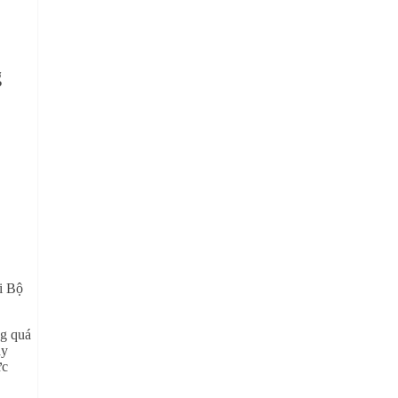
g
i Bộ
ng quá
ày
ực