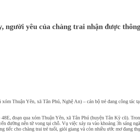
y, người yêu của chàng trai nhận được thôn
rú xóm Thuận Yên, xã Tân Phú, Nghệ An) – cán bộ trẻ đang công tác tạ
 lộ 48E, đoạn qua xóm Thuận Yên, xã Tân Phú (huyện Tân Kỳ cũ). Tro
uyến đường nên tử vong tại chỗ. Vụ việc xảy ra vào khoảng 3h sáng ng
 tiếc cho chàng trai trẻ tuổi, giỏi giang và còn nhiều ước mơ đang th