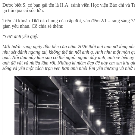
Được biết S. có bạn gái tên là H.A. (sinh viên Học viện Báo chí và 
lại trải qua cú sốc lớn.
Trên tài khoản TikTok chung của cặp đôi, vào đêm 2/1 – rạng sáng 3/
gian yêu nhau. Cô chia sẻ thêm:
“Gửi anh yêu quý!
Mới bước sang ngày đầu tiên của năm 2026 thôi mà anh nỡ lòng nào 
như sét đánh ngang tai, không thể tin nổi anh ạ. Anh như một món qu
quá. Nỗi đau này làm sao có thể nguôi ngoai đây anh, anh về bên ấ
anh đã vất vả nhiều lắm rồi. Những kỉ niệm đẹp đẽ này em xin lưu gi
sống và yêu một cách trọn vẹn hơn anh nhé! Em yêu thương và nhớ 