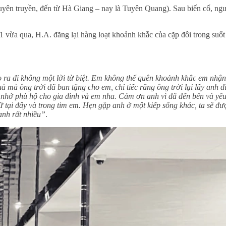
Tuyên truyền, đến từ Hà Giang – nay là Tuyên Quang). Sau biến cố, ngư
1 vừa qua, H.A. đăng lại hàng loạt khoảnh khắc của cặp đôi trong suốt
ra đi không một lời từ biệt. Em không thể quên khoảnh khắc em nhận 
à mà ông trời đã ban tặng cho em, chỉ tiếc rằng ông trời lại lấy anh đ
y nhớ phù hộ cho gia đình và em nha. Cảm ơn anh vì đã đến bên và yê
ữ tại đây và trong tim em. Hẹn gặp anh ở một kiếp sống khác, ta sẽ đư
anh rất nhiều”
.