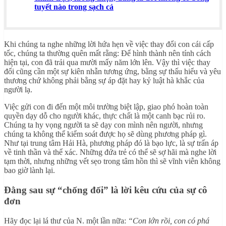
tuyết nào trong sạch cả
Khi chúng ta nghe những lời hứa hẹn về việc thay đổi con cái cấp
tốc, chúng ta thường quên mất rằng: Để hình thành nên tính cách
hiện tại, con đã trải qua mười mấy năm lớn lên. Vậy thì việc thay
đổi cũng cần một sự kiên nhẫn tương ứng, bằng sự thấu hiểu và yêu
thương chứ không phải bằng sự áp đặt hay kỷ luật hà khắc của
người lạ.
Việc gửi con đi đến một môi trường biệt lập, giao phó hoàn toàn
quyền dạy dỗ cho người khác, thực chất là một canh bạc rủi ro.
Chúng ta hy vọng người ta sẽ dạy con mình nên người, nhưng
chúng ta không thể kiểm soát được họ sẽ dùng phương pháp gì.
Như tại trung tâm Hải Hà, phương pháp đó là bạo lực, là sự trấn áp
về tinh thần và thể xác. Những đứa trẻ có thể sẽ sợ hãi mà nghe lời
tạm thời, nhưng những vết sẹo trong tâm hồn thì sẽ vĩnh viễn không
bao giờ lành lại.
Đằng sau sự “chống đối” là lời kêu cứu của sự cô
đơn
Hãy đọc lại lá thư của N. một lần nữa:
“Con lớn rồi, con có phá