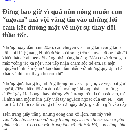
Đừng bao giờ vì quá nôn nóng muốn con
“ngoan” mà vội vàng tin vào những lời
cam kết đường mật về một sự thay đổi
thần tốc.
Những ngày đầu năm 2026, câu chuyện về Trung tâm công tác xã
hội Hải Hà (Quảng Ninh) được phát sóng trên Chuyển động 24h đã
khiến bất cứ ai theo dõi cũng phải bàng hoàng. Một cơ sở được gắn
mác “công tác xã hội”, nơi tiếp nhận chăm sóc trẻ em, lại hiện
nguyên hình là một nơi bạo hành tàn nhẫn với những quy định hà
khắc và đòn roi thay cho cơm bữa.
Nhưng giữa hàng loạt những thông tin về sai phạm, về việc bắt giữ
người, điều khiến tôi ám ảnh đến mất ngủ không phải là những
chiếc “gậy Hạ Long” hay những vết thương trên da thịt các em, mà
là hình ảnh một mảnh giấy viết tay nguệch ngoạc của em N. – cậu
học trò 17 tuổi đã tử vong chỉ sau 2 ngày được gia đình gửi vào đây.
Trên trang giấy trắng, những dòng chữ xô lệch, run rẩy viết
vội:
“Bố cho con vào với mấy thằng này… con lớn rồi con có phá
phách đâu… Cho con vào trung tâm xã hội Hải Hà, con cũng chịu
bố…”.