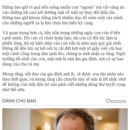
Đừng bao giờ vì quá nôn nóng muốn con “ngoan” mà vội vàng tin
vào những lời cam kết đường mật về một sự thay đổi thần tốc.
Đừng bao giờ khoán trắng trách nhiệm dạy dỗ núm ruột của mình
cho những người xa lạ khi chưa tìm hiểu kỹ càng.
Và quan trọng hơn cả, hãy trân trọng những ngày con còn ở bên
cạnh mình. Dù con có chưa hoàn hảo, dù con có đôi lúc làm ta
phiền lòng, thì sự hiện diện của con vẫn là món quà quý giá nhất.
Đừng để đến khi sự kết nối bị cắt đứt bởi một tờ giấy viết vội hay
một cánh cổng trung tâm lạnh lẽo, chúng ta mới nhận ra rằng: Ngôi
trường tốt nhất cho con, mãi mãi là mái ấm gia đình, nơi có sự bao
dung của cha và mẹ.
Mong rằng, nỗi đau của gia đình anh K. sẽ được xoa dịu phần nào
theo thời gian, và mong rằng câu chuyện này sẽ mãi là lời nhắc nhở
để không còn một đứa trẻ nào phải viết những dòng thư tuyệt vọng
như thế nữa.