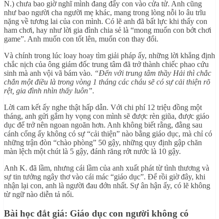
N.) chưa bao giờ nghĩ mình đang đẩy con vào cửa tử. Anh cũng
như bao người cha người mẹ khác, mang trong lòng nỗi lo âu trĩu
nặng về tương lai của con mình. Có lẽ anh đã bất lực khi thấy con
ham chơi, hay như lời gia đình chia sẻ là “mong muốn con bớt chơi
game”. Anh muốn con tốt lên, muốn con thay đổi.
Và chính trong lúc loay hoay tìm giải pháp ấy, những lời khẳng định
chắc nịch của ông giám đốc trung tâm đã trở thành chiếc phao cứu
sinh mà anh vội vã bám vào.
“Đến với trung tâm thầy Hải thì chắc
chắn một điều là trong vòng 1 tháng các cháu sẽ có sự cải thiện rõ
rệt, gia đình nhìn thấy luôn”.
Lời cam kết ấy nghe thật hấp dẫn. Với chi phí 12 triệu đồng một
tháng, anh gửi gắm hy vọng con mình sẽ được rèn giũa, được giáo
dục để trở nên ngoan ngoãn hơn. Anh không biết rằng, đằng sau
cánh cổng ấy không có sự “cải thiện” nào bằng giáo dục, mà chỉ có
những trận đòn “chào phòng” 50 gậy, những quy định gập chăn
màn lệch một chút là 5 gậy, đánh răng rớt nước là 10 gậy.
Anh K. đã lầm, nhưng cái lầm của anh xuất phát từ tình thương và
sự tin tưởng ngây thơ vào cái mác “giáo dục”. Để rồi giờ đây, khi
nhận lại con, anh là người đau đớn nhất. Sự ân hận ấy, có lẽ không
từ ngữ nào diễn tả nổi.
Bài học đắt giá: Giáo dục con người không có