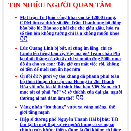
TIN NHIỀU NGƯỜI QUAN TÂM
Mặt trận Tổ Quốc công khai sao kê 12000 trang,
CDM tìm ra được số tiền Trấn Thành ủng hộ đồng
bào bão lũ: Bảo sao phải che che giấu giấu, hóa ra
số tiền lớn không tưởng chỉ là a không muốn khoe
👇👇
Lúc Quang Linh bị bắt, ai cũng im lặng, chỉ có
Lindo lên tiếng bảo vệ. Vậy mà giờ Team châu Phi
lại đuổi thẳng cổ cậu ấy chỉ vì muốn ứng 500k mua
đồ ăn cho vợ con: ‘Bây giờ em mất việc rồi, không
có tiền để nuôi con ăn học nữa’
Ối dồi ôi! Người vợ tào khang đã phanh phui toàn
bộ thỏa thuận chu cấp của Hoàng tử 26t Thanh
Hóa với nửa kia là thí sinh Hoa hậu Việt Nam, có 1
mục tất cả phải “nể” về sở thíchh của đại gia, người
thường ai mà dám làm thế? 👇👇
Vàng nhẫn “leo thang” vượt xa vàng miếng, thế
giới tăng mạnh
Hiệp sĩ đường phố Nguyễn Thanh Hải bị bắt: Tất
tần tật bí mật thật sự về người hùng có vẻ ngoài
chính trực, lương thiện, đúng là đời không có bông