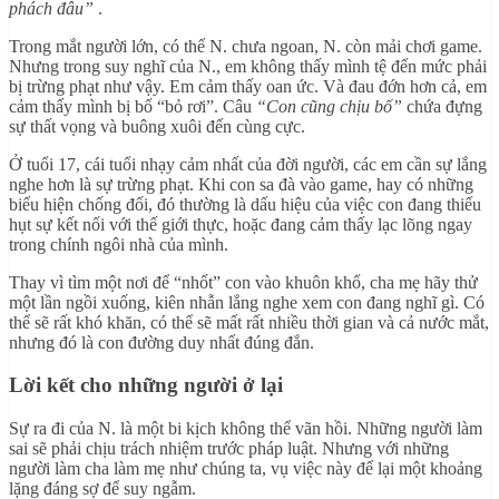
phách đâu”
.
Trong mắt người lớn, có thể N. chưa ngoan, N. còn mải chơi game.
Nhưng trong suy nghĩ của N., em không thấy mình tệ đến mức phải
bị trừng phạt như vậy. Em cảm thấy oan ức. Và đau đớn hơn cả, em
cảm thấy mình bị bố “bỏ rơi”. Câu
“Con cũng chịu bố”
chứa đựng
sự thất vọng và buông xuôi đến cùng cực.
Ở tuổi 17, cái tuổi nhạy cảm nhất của đời người, các em cần sự lắng
nghe hơn là sự trừng phạt. Khi con sa đà vào game, hay có những
biểu hiện chống đối, đó thường là dấu hiệu của việc con đang thiếu
hụt sự kết nối với thế giới thực, hoặc đang cảm thấy lạc lõng ngay
trong chính ngôi nhà của mình.
Thay vì tìm một nơi để “nhốt” con vào khuôn khổ, cha mẹ hãy thử
một lần ngồi xuống, kiên nhẫn lắng nghe xem con đang nghĩ gì. Có
thể sẽ rất khó khăn, có thể sẽ mất rất nhiều thời gian và cả nước mắt,
nhưng đó là con đường duy nhất đúng đắn.
Lời kết cho những người ở lại
Sự ra đi của N. là một bi kịch không thể vãn hồi. Những người làm
sai sẽ phải chịu trách nhiệm trước pháp luật. Nhưng với những
người làm cha làm mẹ như chúng ta, vụ việc này để lại một khoảng
lặng đáng sợ để suy ngẫm.