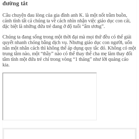
đường tắt
Câu chuyện đau lòng của gia đình anh K. là một nốt trầm buồn,
cảnh tỉnh tất cả chúng ta về cách nhìn nhận việc giáo dục con cái,
đặc biệt là những đứa trẻ đang ở độ tuổi “ẩm ương”.
Chúng ta đang sống trong một thời đại mà mọi thứ đều có thể giải
quyết nhanh chóng bằng dịch vụ. Nhưng giáo dục con người, uốn
nắn một nhân cách thì không thể áp dụng quy tắc đó. Không có một
trung tâm nào, một “thầy” nào có thể thay thế cha mẹ làm thay đổi
tâm tính một đứa trẻ chỉ trong vòng “1 tháng” như lời quảng cáo
kia.