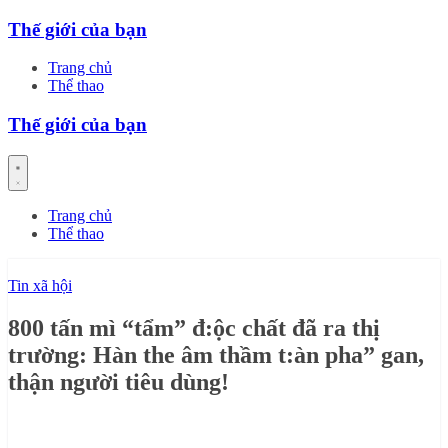
Skip
Thế giới của bạn
to
content
Trang chủ
Thể thao
Thế giới của bạn
Trang chủ
Thể thao
Tin xã hội
800 tấn mì “tẩm” đ:ộc chất đã ra thị
trường: Hàn the âm thầm t:àn pha” gan,
thận người tiêu dùng!