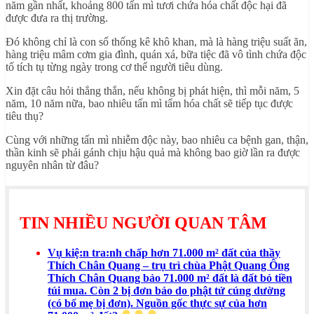
năm gần nhất, khoảng 800 tấn mì tươi chứa hóa chất độc hại đã
được đưa ra thị trường.
Đó không chỉ là con số thống kê khô khan, mà là hàng triệu suất ăn,
hàng triệu mâm cơm gia đình, quán xá, bữa tiệc đã vô tình chứa độc
tố tích tụ từng ngày trong cơ thể người tiêu dùng.
Xin đặt câu hỏi thẳng thắn, nếu không bị phát hiện, thì mỗi năm, 5
năm, 10 năm nữa, bao nhiêu tấn mì tẩm hóa chất sẽ tiếp tục được
tiêu thụ?
Cùng với những tấn mì nhiễm độc này, bao nhiêu ca bệnh gan, thận,
thần kinh sẽ phải gánh chịu hậu quả mà không bao giờ lần ra được
nguyên nhân từ đâu?
TIN NHIỀU NGƯỜI QUAN TÂM
Vụ kiệ:n tra:nh chấp hơn 71.000 m² đất của thầy
Thích Chân Quang – trụ trì chùa Phật Quang Ông
Thích Chân Quang bảo 71.000 m² đất là đất bỏ tiền
túi mua. Còn 2 bị đơn bảo do phật tử cúng dường
(có bố mẹ bị đơn). Nguồn gốc thực sự của hơn