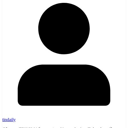
tindaily