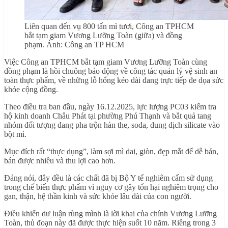
Liên quan đến vụ 800 tấn mì tươi, Công an TPHCM
bắt tạm giam Vương Lưỡng Toàn (giữa) và đồng
phạm. Ảnh: Công an TP HCM
Việc Công an TPHCM bắt tạm giam Vương Lưỡng Toàn cùng
đồng phạm là hồi chuông báo động về công tác quản lý vệ sinh an
toàn thực phẩm, về những lỗ hổng kéo dài đang trực tiếp đe dọa sức
khỏe cộng đồng.
Theo điều tra ban đầu, ngày 16.12.2025, lực lượng PC03 kiểm tra
hộ kinh doanh Châu Phát tại phường Phú Thạnh và bắt quả tang
nhóm đối tượng đang pha trộn hàn the, soda, dung dịch silicate vào
bột mì.
Mục đích rất “thực dụng”, làm sợi mì dai, giòn, đẹp mắt để dễ bán,
bán được nhiều và thu lợi cao hơn.
Đáng nói, đây đều là các chất đã bị Bộ Y tế nghiêm cấm sử dụng
trong chế biến thực phẩm vì nguy cơ gây tổn hại nghiêm trọng cho
gan, thận, hệ thần kinh và sức khỏe lâu dài của con người.
Điều khiến dư luận rùng mình là lời khai của chính Vương Lưỡng
Toàn, thủ đoạn này đã được thực hiện suốt 10 năm. Riêng trong 3