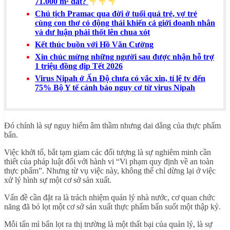
71.000 m² đất?
Chủ tịch Pramac qua đời ở tuổi quá trẻ, vợ trẻ
cùng con thơ có động thái khiến cả giới doanh nhân
và dư luận phải thốt lên chua xót
Kết thúc buồn với Hồ Văn Cường
Xin chúc mừng những người sau được nhận hỗ trợ
1 triệu đồng dịp Tết 2026
Virus Nipah ở Ấn Độ chưa có vắc xin, tỉ lệ tv đến
75% Bộ Y tế cảnh báo nguy cơ từ virus Nipah
Đó chính là sự nguy hiểm âm thầm nhưng dai dẳng của thực phẩm
bẩn.
Việc khởi tố, bắt tạm giam các đối tượng là sự nghiêm minh cần
thiết của pháp luật đối với hành vi “Vi phạm quy định về an toàn
thực phẩm”. Nhưng từ vụ việc này, không thể chỉ dừng lại ở việc
xử lý hình sự một cơ sở sản xuất.
Vấn đề cần đặt ra là trách nhiệm quản lý nhà nước, cơ quan chức
năng đã bỏ lọt một cơ sở sản xuất thực phẩm bẩn suốt một thập kỷ.
Mỗi tấn mì bẩn lọt ra thị trường là một thất bại của quản lý, là sự