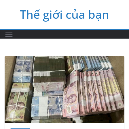
Skip
Thế giới của bạn
to
content