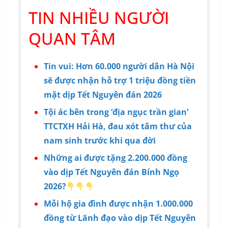
TIN NHIỀU NGƯỜI
QUAN TÂM
Tin vui: Hơn 60.000 người dân Hà Nội
sẽ được nhận hỗ trợ 1 triệu đồng tiền
mặt dịp Tết Nguyên đán 2026
Tội ác bên trong ‘địa ngục trần gian’
TTCTXH Hải Hà, đau xót tâm thư của
nam sinh trước khi qua đời
Những ai được tặng 2.200.000 đồng
vào dịp Tết Nguyên đán Bính Ngọ
2026?
Mỗi hộ gia đình được nhận 1.000.000
đồng từ Lãnh đạo vào dịp Tết Nguyên