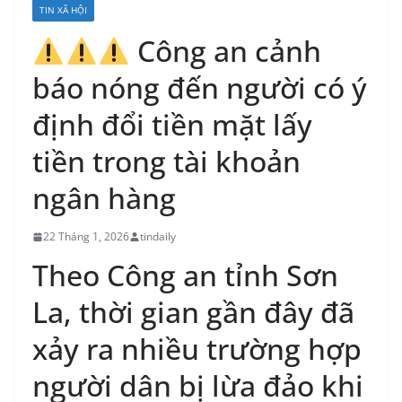
TIN XÃ HỘI
Công an cảnh
báo nóng đến người có ý
định đổi tiền mặt lấy
tiền trong tài khoản
ngân hàng
22 Tháng 1, 2026
tindaily
Theo Công an tỉnh Sơn
La, thời gian gần đây đã
xảy ra nhiều trường hợp
người dân bị lừa đảo khi