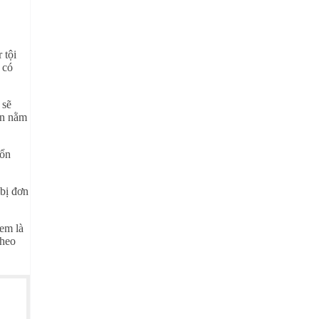
 tội
 có
 sẽ
ần nằm
tổn
bị đơn
xem là
theo