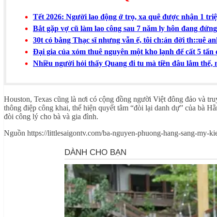
Tết 2026: Người lao động ở trọ, xa quê được nhận 1 tr
Bắt gặp vợ cũ làm lao công sau 7 năm ly hôn đang đứng
30t có bằng Thạc sĩ nhưng vẫn ế, tôi ch:án đời th::uê a
Đại gia của xóm thuê nguyên một kho lạnh để cất 5 tấn
Nhiều người hỏi thấy Quang đi tu mà tiền đâu lắm thế, 
Houston, Texas cũng là nơi có cộng đồng người Việt đông đảo và tru
thông điệp công khai, thể hiện quyết tâm “đòi lại danh dự” của bà H
đòi công lý cho bà và gia đình.
Nguồn https://littlesaigontv.com/ba-nguyen-phuong-hang-sang-my-ki