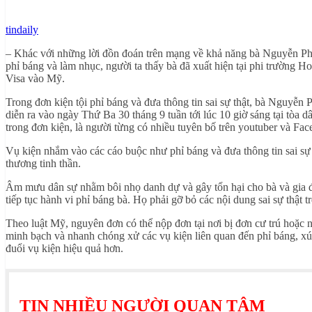
tindaily
– Khác với những lời đồn đoán trên mạng về khả năng bà Nguyễn Ph
phỉ báng và làm nhục, người ta thấy bà đã xuất hiện tại phi trường
Visa vào Mỹ.
Trong đơn kiện tội phỉ báng và đưa thông tin sai sự thật, bà Nguyễn 
diễn ra vào ngày Thứ Ba 30 tháng 9 tuần tới lúc 10 giờ sáng tại tòa 
trong đơn kiện, là người từng có nhiều tuyên bố trên youtuber và 
Vụ kiện nhắm vào các cáo buộc như phỉ báng và đưa thông tin sai s
thương tinh thần.
Âm mưu dân sự nhằm bôi nhọ danh dự và gây tổn hại cho bà và gia đ
tiếp tục hành vi phỉ báng bà. Họ phải gỡ bỏ các nội dung sai sự thật 
Theo luật Mỹ, nguyên đơn có thể nộp đơn tại nơi bị đơn cư trú hoặc n
minh bạch và nhanh chóng xử các vụ kiện liên quan đến phỉ báng, xú
đuổi vụ kiện hiệu quả hơn.
TIN NHIỀU NGƯỜI QUAN TÂM