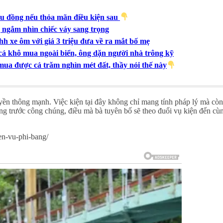
iệu đồng nếu thỏa mãn điều kiện sau
 ngắm nhìn chiếc váy sang trọng
nhh xe ôm với giá 3 triệu đưa về ra mắt bố mẹ
 cá khô mua ngoài biển, ông dặn người nhà trông kỹ
mua được cả trăm nghìn mét đất, thầy nói thế này
yền thông mạnh. Việc kiện tại đây không chỉ mang tính pháp lý mà còn
ằng trước công chúng, điều mà bà tuyên bố sẽ theo đuổi vụ kiện đến cù
en-vu-phi-bang/