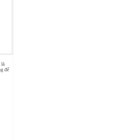
 là
ng để