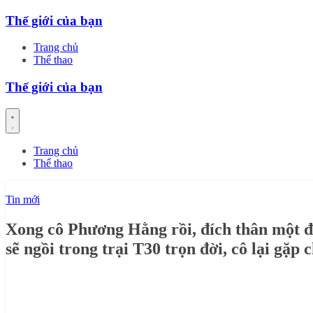
Skip
Thế giới của bạn
to
content
Trang chủ
Thể thao
Thế giới của bạn
Trang chủ
Thể thao
Tin mới
Xong cô Phương Hằng rồi, đích thân một đ
sẽ ngồi trong trại T30 trọn đời, cô lại gặp 