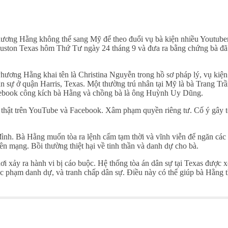
ương Hằng không thể sang Mỹ để theo đuổi vụ bà kiện nhiều Youtuber
 Houston Texas hôm Thứ Tư ngày 24 tháng 9 và đưa ra bằng chứng bà đã
Phương Hằng khai tên là Christina Nguyễn trong hồ sơ pháp lý, vụ kiện
dân sự ở quận Harris, Texas. Một thường trú nhân tại Mỹ là bà Trang Tr
Facebook công kích bà Hằng và chồng bà là ông Huỳnh Uy Dũng.
ự thật trên YouTube và Facebook. Xâm phạm quyền riêng tư. Cố ý gây 
ình. Bà Hằng muốn tòa ra lệnh cấm tạm thời và vĩnh viễn để ngăn các 
trên mạng. Bồi thường thiệt hại về tinh thần và danh dự cho bà.
ơi xảy ra hành vi bị cáo buộc. Hệ thống tòa án dân sự tại Texas được 
c phạm danh dự, và tranh chấp dân sự. Điều này có thể giúp bà Hằng 