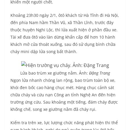
khiến một người chết.
Khoảng 23h30 ngày 2/1, ôtô khách từ Hà Tĩnh đi Hà Nội,
đến phía Nam hầm Thần Vũ, xã Thần Lĩnh, trước đây
thuộc huyện Nghi Lộc, thì lửa xuất hiện ở phần đầu xe.
Tài xế đưa ôtô vào làn dừng khẩn cấp để hơn 10 hành
khách mở cửa thoát xuống, sau đó sử dụng bình chữa
cháy mini dập lửa song bất thành.
Lửa bao trùm xe giường nằm. Ảnh:
Đặng Trang
Ngọn lửa nhanh chóng lan rộng, bao trùm toàn bộ xe,
khói đen bốc cao hàng chục mét. Hàng chục cảnh sát
chữa cháy và cứu nạn Công an tỉnh Nghệ An đến hiện
trường ứng cứu. Sau khoảng một tiếng, đám cháy được
khống chế, song xe giường nằm đã cháy rụi.
Kiểm tra trên xe, lực lượng chức năng phát hiện thi thể
nam hành khách, nghi do ngủ quên trong lúc ôtô bốc