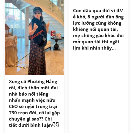
Con dâu qua đời vì đ//
ẻ khó, 8 người đàn ông
lực lưỡng cũng không
khiêng nổi quan tài,
mẹ chồng gào khóc đòi
mở quan tài thì ngất
lịm khi nhìn thấy…
Xong cô Phương Hằng
rồi, đích thân một đại
nhà báo nổi tiếng
nhấn mạnh việc nữu
CEO sẽ ngồi trong trại
T30 trọn đời, cô lại gặp
chuyện gì sao?? Chi
tiết dưới bình luận👇👇