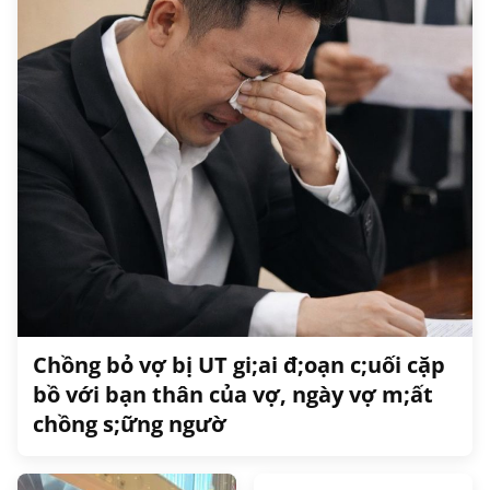
Chồng bỏ vợ bị UT gi;ai đ;oạn c;uối cặp
bồ với bạn thân của vợ, ngày vợ m;ất
chồng s;ững ngườ