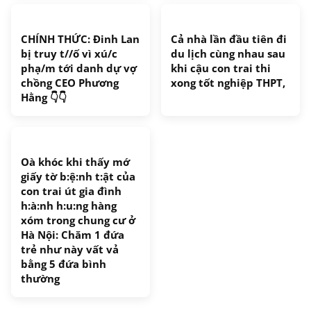
CHÍNH THỨC: Đinh Lan
Cả nhà lần đầu tiên đi
bị truy t//ố vì xú/c
du lịch cùng nhau sau
phạ/m tới danh dự vợ
khi cậu con trai thi
chồng CEO Phương
xong tốt nghiệp THPT,
Hằng 👇👇
Oà khóc khi thấy mớ
giấy tờ b:ệ:nh t:ật của
con trai út gia đình
h:à:nh h:u:ng hàng
xóm trong chung cư ở
Hà Nội: Chăm 1 đứa
trẻ như này vất vả
bằng 5 đứa bình
thường