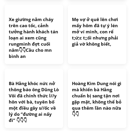
Xe giường nằm cháy
Mẹ vợ ở quê lên chơi
trên cao tốc, cảnh
mấy hôm đã tự ý lén
tưởng hành khách tán
mở ví mình, con rể
loạn ai xem cũng
t;ứ;c t;;ối nhưng phải
rungminh đợt cuối
giả vờ không biết,
năm👇👇Cầu cho mn
bình an
Bà Hằng khóc nức nở
Hoàng Kim Dung nói gì
thông báo ông Dũng Lò
mà khiến bà Hằng
Vôi đã chính thức l//y
chuẩn bị sang tận nơi
hôn với bà, tuyên bố
gặp mặt, không thể bỏ
một điều gây s//ốc về
qua thêm lần nào nữa
lý do “đường ai nấy
👇👇
đi” 👇👇👇