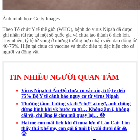
Ảnh minh họa: Getty Images
Theo Tổ chức Y tế thế giới (WHO), bệnh do virus Nipah đã được
ghi nhận rải rác tại một số quốc gia và chưa tạo thành ổ dịch lớn.
Tuy nhiên, tỷ lệ tử vong ở những trường hợp nhập viện dao động từ
40-75%. Hiện tại chưa có vaccine và thuốc điều trị đặc hiệu cho cả
người và động vật.
TIN NHIỀU NGƯỜI QUAN TÂM
Virus Nipah ở Ấn Độ chưa có vắc xin, tỉ lệ tv đến
75% Bộ Y tế cảnh báo nguy cơ từ virus Nipah
Thương tâm: Tưởng vk đi “chợ” ai ngờ, anh chồng
đứng hình khi vk bước ra từ… Không ầm ĩ, không
cãi vã, chỉ lặng lẽ cầm mũ quay lại… 😓
Hai mẹ con mất tích khi đi mua lợn ở Lào Cai: Tìm
thấy th:i t:hể mẹ, con gái 6 tuổi bị v:ùi dưới đất 🙏
😢