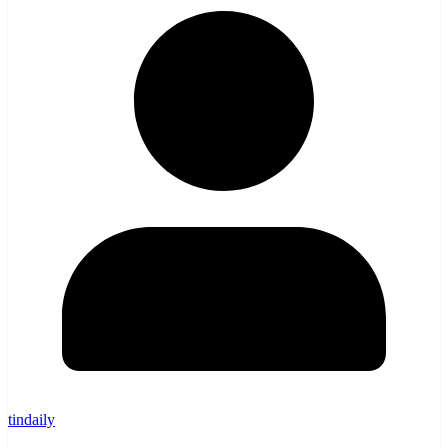
tindaily