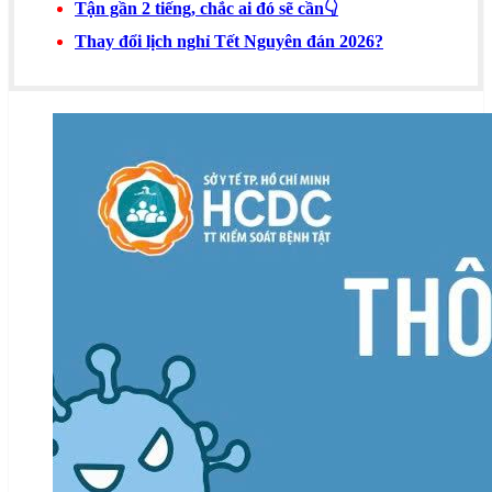
Tận gần 2 tiếng, chắc ai đó sẽ cần👇
Thay đổi lịch nghỉ Tết Nguyên đán 2026?