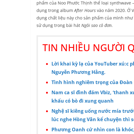
phẩm của Noo Phước Thịnh thể loại synthwave – 
dụng trong album
After Hours
vào năm 2020. Ở V
dụng chất liệu này cho sản phẩm của mình như 
sử dụng trong bài hát
Ngôi sao cô đơn
.
TIN NHIỀU NGƯỜI 
Lời khai kỳ lạ của YouTuber xú:c p
Nguyễn Phương Hằng.
Tình hình nghiêm trọng của Đoàn 
Nam ca sĩ đình đám Vbiz, ‘thanh xu
khấu có bò đi xung quanh
Nghệ sĩ kiêng uống nước mía trước
lúc nghe Hồng Vân kể chuyện thì s
Phương Oanh cứ nhìn con là khóc,