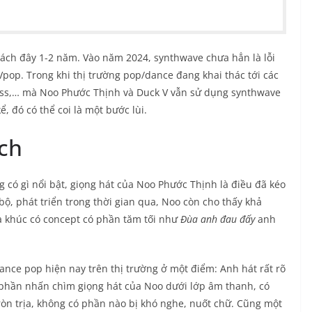
ách đây 1-2 năm. Vào năm 2024, synthwave chưa hẳn là lỗi
pop. Trong khi thị trường pop/dance đang khai thác tới các
Bass,… mà Noo Phước Thịnh và Duck V vẫn sử dụng synthwave
ể, đó có thể coi là một bước lùi.
ách
g có gì nổi bật, giọng hát của Noo Phước Thịnh là điều đã kéo
n bộ, phát triển trong thời gian qua, Noo còn cho thấy khả
a khúc có concept có phần tăm tối như
Đùa anh đau đấy
anh
dance pop hiện nay trên thị trường ở một điểm: Anh hát rất rõ
ó phần nhấn chìm giọng hát của Noo dưới lớp âm thanh, có
ròn trịa, không có phần nào bị khó nghe, nuốt chữ. Cũng một