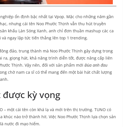
ự nghiệp ổn định bậc nhất tại Vpop. Mặc cho những năm gần
ạc, nhưng cái tên Noo Phước Thịnh vẫn thu hút truyền
n sân khấu Làn Sóng Xanh, anh chỉ đơn thuần mashup các ca
và ngay lập tức tiến thẳng lên top 1 trending.
đông đảo, trung thành mà Noo Phước Thịnh gây dựng trong
 ra, giọng hát, khả năng trình diễn tốt, được nâng cấp liên
Phước Thịnh. Vậy nên, đối với sản phẩm mới
Đùa anh đau
ng chờ nam ca sĩ có thể mang đến một bài hát chất lượng
 anh.
t được kỳ vọng
 – một cái tên còn khá lạ và mới trên thị trường. TUNO có
 khúc nào trở thành hit. Việc Noo Phước Thịnh lựa chọn sản
là nước đi mạo hiểm.