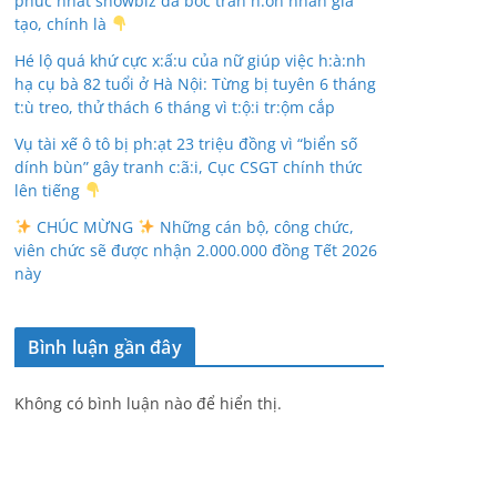
phúc nhất showbiz đã bóc trần h:ôn nhân giả
tạo, chính là
Hé lộ quá khứ cực x:ấ:u của nữ giúp việc h:à:nh
hạ cụ bà 82 tuổi ở Hà Nội: Từng bị tuyên 6 tháng
t:ù treo, thử thách 6 tháng vì t:ộ:i tr:ộm cắp
Vụ tài xế ô tô bị ph:ạt 23 triệu đồng vì “biển số
dính bùn” gây tranh c:ã:i, Cục CSGT chính thức
lên tiếng
CHÚC MỪNG
Những cán bộ, công chức,
viên chức sẽ được nhận 2.000.000 đồng Tết 2026
này
Bình luận gần đây
Không có bình luận nào để hiển thị.