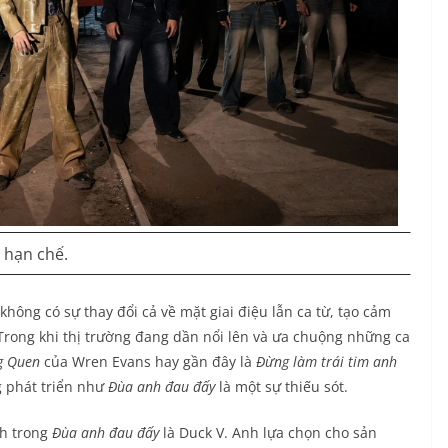
 hạn chế.
hông có sự thay đổi cả về mặt giai điệu lẫn ca từ, tạo cảm
rong khi thị trường đang dần nổi lên và ưa chuộng những ca
g Quen
của Wren Evans hay gần đây là
Đừng làm trái tim anh
 phát triển như
Đùa anh đau đấy
là một sự thiếu sót.
nh trong
Đùa anh đau đấy
là Duck V. Anh lựa chọn cho sản