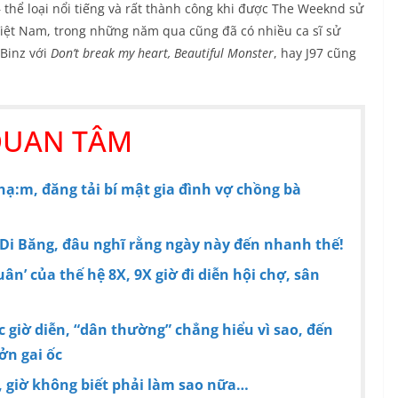
thể loại nổi tiếng và rất thành công khi được The Weeknd sử
iệt Nam, trong những năm qua cũng đã có nhiều ca sĩ sử
Binz với
Don’t break my heart, Beautiful Monster
, hay J97 cũng
QUAN TÂM
hạ:m, đăng tải bí mật gia đình vợ chồng bà
Di Băng, đâu nghĩ rằng ngày này đến nhanh thế!
ân’ của thế hệ 8X, 9X giờ đi diễn hội chợ, sân
 giờ diễn, “dân thường” chẳng hiểu vì sao, đến
ởn gai ốc
 giờ không biết phải làm sao nữa…