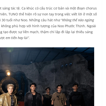
 sáng tác tệ. Ca khúc có cấu trúc cơ bản và một đoạn chorus
ên, TUNO thể hiện rõ sự non tay trong việc viết lời ở một số
ài 30 tuổi như Noo. Những câu hát như
“Không thể nào ngừng
à không phù hợp với hình tượng của Noo Phước Thịnh. Ngoài
 tạo được sự liền mạch, thậm chí lặp đi lặp lại thiếu sáng
c em tiến hay lùi”.