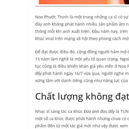
Noo Phước Thịnh là một trong những ca sĩ có s
đây anh không phát hành nhiều sản phẩm âm nh
thông mỗi khi anh xuất hiện. Đầu năm nay, trê
khúc viral trên mạng xã hội theo phong cách mới 
Để đạt được điều đó, cộng đồng người hâm mộ 
15 năm làm nghề là một yếu tố quan trọng. Ngoài
tục cũng là điều khiến khán giả yêu mến ở Noo 
đấy
phát hành ngày 16/7 vừa qua, người nghe mo
xứng tầm với danh tiếng cũng như năng lực của
Chất lượng không đạ
Nhạc sĩ sáng tác ca khúc
Đùa anh đau đấy
là TUNO
một số ca khúc được phát hành nhưng chưa có ca
phẩm đến từ một tác giả mới như vậy được xem 