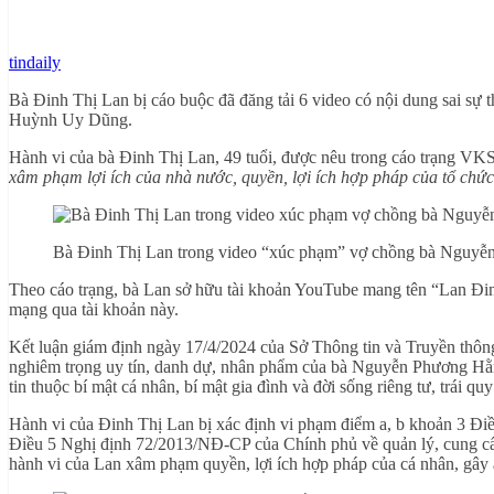
tindaily
Bà Đinh Thị Lan bị cáo buộc đã đăng tải 6 video có nội dung sai sự
Huỳnh Uy Dũng.
Hành vi của bà Đinh Thị Lan, 49 tuổi, được nêu trong cáo trạng V
xâm phạm lợi ích của nhà nước, quyền, lợi ích hợp pháp của tổ chức
Bà Đinh Thị Lan trong video “xúc phạm” vợ chồng bà Nguyễ
Theo cáo trạng, bà Lan sở hữu tài khoản YouTube mang tên “Lan Đinh”
mạng qua tài khoản này.
Kết luận giám định ngày 17/4/2024 của Sở Thông tin và Truyền thông 
nghiêm trọng uy tín, danh dự, nhân phẩm của bà Nguyễn Phương Hằ
tin thuộc bí mật cá nhân, bí mật gia đình và đời sống riêng tư, trái quy
Hành vi của Đinh Thị Lan bị xác định vi phạm điểm a, b khoản 3 Đ
Điều 5 Nghị định 72/2013/NĐ-CP của Chính phủ về quản lý, cung cấp,
hành vi của Lan xâm phạm quyền, lợi ích hợp pháp của cá nhân, gây ả