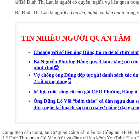
Bà Đinh Thị Lan là người
có quyền, nghĩa vụ liên quan
trong 
TIN NHIỀU NGƯỜI QUAN TÂM
Choáng với số tiền ông Dũng bỏ ra để tổ chức sin
Bà Nguyễn Phương Hằng quyết làm c:ăng tới cùng 
phút chót😊
Vợ chồng ông Dũng tiếp tục gửi danh sách các dut
2 rất xứng đáng👇
hé l;;ộ cuộc sống cô con gái CEO Phương Hằng ở 
Ông Dũng Lò Vôi “bá:n tháo” cả đàn ngựa đua san
đức, nghe kế hoạch sắp tới của vợ chồng đại gia mớ
Cũng theo cáo trạng, tại Cơ quan Cảnh sát điều tra Công an TP HCM,
Lê Đức Thọ, quận Gò Vấp (cũ) và đăng tải lên kênh YouTube “Lan Đ