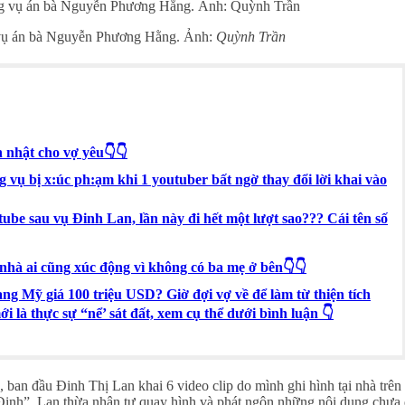
vụ án bà Nguyễn Phương Hằng. Ảnh:
Quỳnh Trần
h nhật cho vợ yêu👇👇
vụ bị x:úc ph:ạm khi 1 youtuber bất ngờ thay đổi lời khai vào
ube sau vụ Đinh Lan, lần này đi hết một lượt sao??? Cái tên số
nhà ai cũng xúc động vì không có ba mẹ ở bên👇👇
g Mỹ giá 100 triệu USD? Giờ đợi vợ về để làm từ thiện tích
i là thực sự “nể’ sát đất, xem cụ thể dưới bình luận 👇
 ban đầu Đinh Thị Lan khai 6 video clip do mình ghi hình tại nhà trê
inh”. Lan thừa nhận tự quay hình và phát ngôn những nội dung chưa