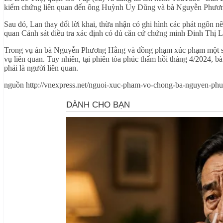
kiểm chứng liên quan đến ông Huỳnh Uy Dũng và bà Nguyễn Phươ
Sau đó, Lan thay đổi lời khai, thừa nhận có ghi hình các phát ngôn 
quan Cảnh sát điều tra xác định có đủ căn cứ chứng minh Đinh Thị La
Trong vụ án bà Nguyễn Phương Hằng và đồng phạm xúc phạm một số c
vụ liên quan. Tuy nhiên, tại phiên tòa phúc thẩm hồi tháng 4/2024, bà
phải là người liên quan.
nguồn http://vnexpress.net/nguoi-xuc-pham-vo-chong-ba-nguyen-phu