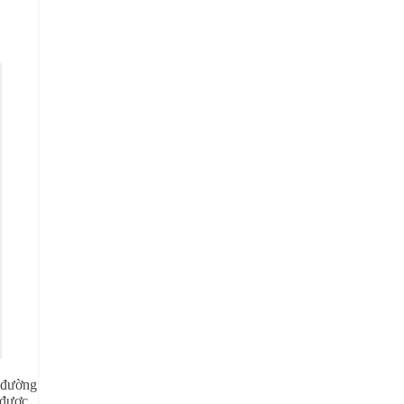
n đường
 được