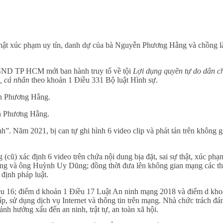
 thật xúc phạm uy tín, danh dự của bà Nguyễn Phương Hằng và chồng l
KSND TP HCM mới ban hành truy tố về tội
Lợi dụng quyền tự do dân c
, cá nhân
theo khoản 1 Điều 331 Bộ luật Hình sự.
n Phương Hằng.
. Năm 2021, bị can tự ghi hình 6 video clip và phát tán trên không g
(cũ) xác định 6 video trên chứa nội dung bịa đặt, sai sự thật, xúc phạ
ng và ông Huỳnh Uy Dũng; đồng thời đưa lên không gian mạng các t
 định pháp luật.
iều 16; điểm d khoản 1 Điều 17 Luật An ninh mạng 2018 và điểm d kho
 sử dụng dịch vụ Internet và thông tin trên mạng. Nhà chức trách đá
nh hưởng xấu đến an ninh, trật tự, an toàn xã hội.