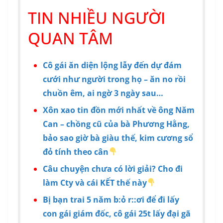
TIN NHIỀU NGƯỜI
QUAN TÂM
Cô gái ăn diện lộng lẫy đến dự đám
cưới như người trong họ – ăn no rồi
chuồn êm, ai ngờ 3 ngày sau…
Xôn xao tin đồn mới nhất về ông Năm
Can – chồng cũ của bà Phương Hằng,
bảo sao giờ bà giàu thế, kim cương sổ
đỏ tính theo cân
Câu chuyện chưa có lời giải? Cho đi
làm Cty và cái KẾT thế này
Bị bạn trai 5 năm b:ỏ r::ơi để đi lấy
con gái giám đốc, cô gái 25t lấy đại gã