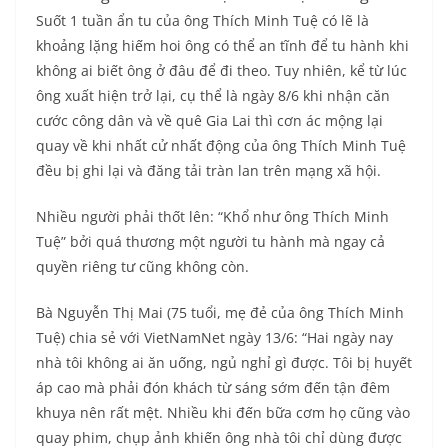
Suốt 1 tuần ẩn tu của ông Thích Minh Tuệ có lẽ là
khoảng lặng hiếm hoi ông có thể an tĩnh để tu hành khi
không ai biết ông ở đâu để đi theo. Tuy nhiên, kể từ lúc
ông xuất hiện trở lại, cụ thể là ngày 8/6 khi nhận căn
cước công dân và về quê Gia Lai thì cơn ác mộng lại
quay về khi nhất cử nhất động của ông Thích Minh Tuệ
đều bị ghi lại và đăng tải tràn lan trên mạng xã hội.
Nhiều người phải thốt lên: “Khổ như ông Thích Minh
Tuệ” bởi quá thương một người tu hành mà ngay cả
quyền riêng tư cũng không còn.
Bà Nguyễn Thị Mai (75 tuổi, mẹ đẻ của ông Thích Minh
Tuệ) chia sẻ với VietNamNet ngày 13/6: “Hai ngày nay
nhà tôi không ai ăn uống, ngủ nghỉ gì được. Tôi bị huyết
áp cao mà phải đón khách từ sáng sớm đến tận đêm
khuya nên rất mệt. Nhiều khi đến bữa cơm họ cũng vào
quay phim, chụp ảnh khiến ông nhà tôi chỉ dùng được