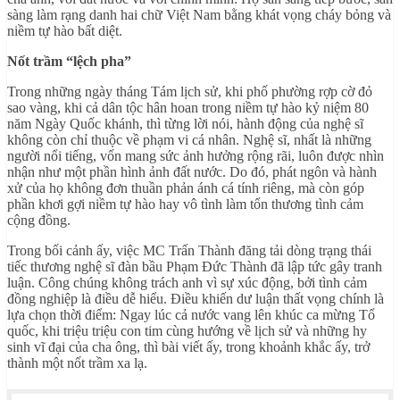
sàng làm rạng danh hai chữ Việt Nam bằng khát vọng cháy bỏng và
niềm tự hào bất diệt.
Nốt trầm “lệch pha”
Trong những ngày tháng Tám lịch sử, khi phố phường rợp cờ đỏ
sao vàng, khi cả dân tộc hân hoan trong niềm tự hào kỷ niệm 80
năm Ngày Quốc khánh, thì từng lời nói, hành động của nghệ sĩ
không còn chỉ thuộc về phạm vi cá nhân. Nghệ sĩ, nhất là những
người nổi tiếng, vốn mang sức ảnh hưởng rộng rãi, luôn được nhìn
nhận như một phần hình ảnh đất nước. Do đó, phát ngôn và hành
xử của họ không đơn thuần phản ánh cá tính riêng, mà còn góp
phần khơi gợi niềm tự hào hay vô tình làm tổn thương tình cảm
cộng đồng.
Trong bối cảnh ấy, việc MC Trấn Thành đăng tải dòng trạng thái
tiếc thương nghệ sĩ đàn bầu Phạm Đức Thành đã lập tức gây tranh
luận. Công chúng không trách anh vì sự xúc động, bởi tình cảm
đồng nghiệp là điều dễ hiểu. Điều khiến dư luận thất vọng chính là
lựa chọn thời điểm: Ngay lúc cả nước vang lên khúc ca mừng Tổ
quốc, khi triệu triệu con tim cùng hướng về lịch sử và những hy
sinh vĩ đại của cha ông, thì bài viết ấy, trong khoảnh khắc ấy, trở
thành một nốt trầm xa lạ.