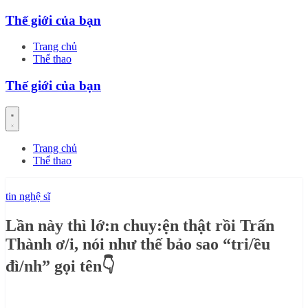
Skip
Thế giới của bạn
to
content
Trang chủ
Thể thao
Thế giới của bạn
Trang chủ
Thể thao
tin nghệ sĩ
Lần này thì lớ:n chuy:ện thật rồi Trấn
Thành ơ/i, nói như thế bảo sao “tri/ều
đì/nh” gọi tên👇