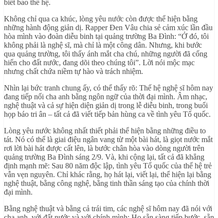
biết bao thế hệ.
Không chỉ qua ca khúc, lòng yêu nước còn được thể hiện bằng
những hành động giản dị. Rapper Đen Vâu chia sẻ cảm xúc lần đầu
hòa mình vào đoàn diễu binh tại quảng trường Ba Đình: “Ở đó, tôi
không phải là nghệ sĩ, mà chỉ là một công dân. Nhưng, khi bước
qua quảng trường, tôi thấy ánh mắt cha chú, những người đã cống
hiến cho đất nước, đang dõi theo chúng tôi”. Lời nói mộc mạc
nhưng chất chứa niềm tự hào và trách nhiệm.
Nhìn lại bức tranh chung ấy, có thể thấy rõ: Thế hệ nghệ sĩ hôm nay
đang tiếp nối cha anh bằng ngôn ngữ của thời đại mình. Âm nhạc,
nghệ thuật và cả sự hiện diện giản dị trong lễ diễu binh, trong buổi
họp báo tri ân – tất cả đã viết tiếp bản hùng ca về tình yêu Tổ quốc.
Lòng yêu nước không nhất thiết phải thể hiện bằng những điều to
tát. Nó có thể là giai điệu ngân vang từ một bài hát, là giọt nước mắt
rơi lời bài hát được cất lên, là bước chân hòa vào dòng người trên
quảng trường Ba Đình sáng 2/9. Và, khi cộng lại, tất cả đã khẳng
định mạnh mẽ: Sau 80 năm độc lập, tình yêu Tổ quốc của thế hệ trẻ
vẫn vẹn nguyên. Chỉ khác rằng, họ hát lại, viết lại, thể hiện lại bằng
nghệ thuật, bằng công nghệ, bằng tinh thần sáng tạo của chính thời
đại mình.
Bằng nghệ thuật và bằng cả trái tim, các nghệ sĩ hôm nay đã nói với
cha anh, với đất nước và với chính mình: Họ sẵn sàng tiếp bước, sẵn