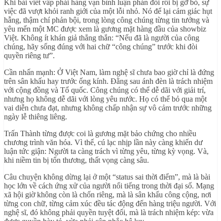
Khi bài viết vấp phải hàng vạn bình luận phản đối rồi bị gỡ bỏ, sự
việc đã vượt khỏi ranh giới của một lỗi nhỏ. Nó để lại cảm giác hụt
hẫng, thậm chí phản bội, trong lòng công chúng từng tin tưởng và
yêu mến một MC được xem là gương mặt hàng đầu của showbiz
Việt. Không ít khán giả thẳng thắn: “Nếu đã là người của công
chúng, hãy sống đúng với hai chữ “công chúng” trước khi đòi
quyền riêng tư”.
Cần nhấn mạnh: Ở Việt Nam, làm nghệ sĩ chưa bao giờ chỉ là đứng
trên sân khấu hay trước ống kính. Đằng sau ánh đèn là trách nhiệm
với cộng đồng và Tổ quốc. Công chúng có thể dễ dãi với giải trí,
nhưng họ không dễ dãi với lòng yêu nước. Họ có thể bỏ qua một
vai diễn chưa đạt, nhưng không chấp nhận sự vô cảm trước những
ngày lễ thiêng liêng.
Trấn Thành từng được coi là gương mặt bảo chứng cho nhiều
chương trình văn hóa. Vì thế, cú lạc nhịp lần này càng khiến dư
luận tức giận: Người ta càng trách vì từng yêu, từng kỳ vọng. Và,
khi niềm tin bị tổn thương, thất vọng càng sâu.
Câu chuyện không dừng lại ở một “status sai thời điểm”, mà là bài
học lớn về cách ứng xử của người nổi tiếng trong thời đại số. Mạng
xã hội giờ không còn là chốn riêng, mà là sân khấu công cộng, nơi
từng con chữ, từng cảm xúc đều tác động đến hàng triệu người. Với
nghệ sĩ, đó không phải quyền tuyệt đối, mà là trách nhiệm kép: vừa