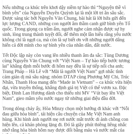
Nếu những ca khúc trên khơi dậy niềm tự hào thì “Nguyện thề vì
bình yên” của Nguyễn Duyên Quỳnh lại là một lời tri ân sâu sắc.
Được sáng tác bởi Nguyễn Văn Chung, bài hát là lời hứa gửi đến
lực lượng CAND, những con người âm thầm canh giữ bình yên Tổ
quốc. Trong giọng ca trầm ấm, người nghe cảm nhận được sự hy
sinh, lòng trung thành tuyệt đối, để thêm một lần hiểu rằng yêu nước
không chỉ là ngợi ca, mà còn là sự biết ơn với những người dâng
hiến cả đời mình cho sự bình yên của nhân dân, đất nước.
Tết Độc lập này còn vang lên nhiều thanh âm đa sắc: Tùng Dương
cùng Nguyễn Văn Chung với “Việt Nam – Tự hào tiếp bước tương
lai” khẳng định mỗi bước đi hôm nay đều là sự tiếp nối cha anh;
Trang Pháp – Hà Lê với “Mãi là người Việt Nam” gợi nhắc tình
cảm giản dị mà sâu nặng; nhóm DTAP cùng Phương Mỹ Chi, Trúc
Nhân, Thanh Hoa mang đến “Made in Vietnam” – ca khúc vừa hiện
đại, vừa truyền thống, khẳng định giá trị Việt có thể vươn xa. Đặc
biệt, Đinh Lan Hương dành cho thiếu nhi MV “Vút bay lên Việt
Nam”, gieo mầm yêu nước ngay từ những giai điệu đầu đời.
Trong dòng chảy ấy, Hòa Minzy chọn một hướng đi khác với “Nỗi
đau giữa hòa bình”, tái hiện câu chuyện của Mẹ Việt Nam anh
hùng. Khi hình ảnh người mẹ rơi nước mắt trước di ảnh chồng con
hiện lên, cả khán phòng lặng đi. Đó là giây phút thiêng liêng nhắc
nhở rằng hòa bình hôm nay được đổi bằng máu và nước mắt của