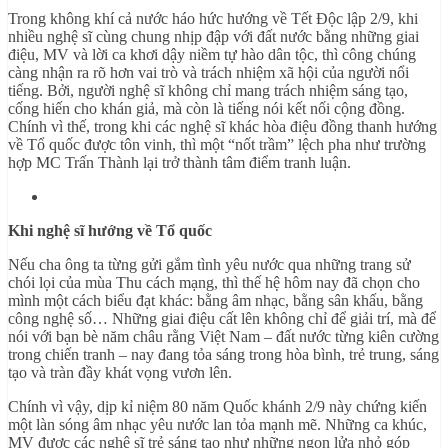
Trong không khí cả nước háo hức hướng về Tết Độc lập 2/9, khi
nhiều nghệ sĩ cùng chung nhịp đập với đất nước bằng những giai
điệu, MV và lời ca khơi dậy niềm tự hào dân tộc, thì công chúng
càng nhận ra rõ hơn vai trò và trách nhiệm xã hội của người nổi
tiếng. Bởi, người nghệ sĩ không chỉ mang trách nhiệm sáng tạo,
cống hiến cho khán giả, mà còn là tiếng nói kết nối cộng đồng.
Chính vì thế, trong khi các nghệ sĩ khác hòa điệu đồng thanh hướng
về Tổ quốc được tôn vinh, thì một “nốt trầm” lệch pha như trường
hợp MC Trấn Thành lại trở thành tâm điểm tranh luận.
Khi nghệ sĩ hướng về Tổ quốc
Nếu cha ông ta từng gửi gắm tình yêu nước qua những trang sử
chói lọi của mùa Thu cách mạng, thì thế hệ hôm nay đã chọn cho
mình một cách biểu đạt khác: bằng âm nhạc, bằng sân khấu, bằng
công nghệ số… Những giai điệu cất lên không chỉ để giải trí, mà để
nói với bạn bè năm châu rằng Việt Nam – đất nước từng kiên cường
trong chiến tranh – nay đang tỏa sáng trong hòa bình, trẻ trung, sáng
tạo và tràn đầy khát vọng vươn lên.
Chính vì vậy, dịp kỉ niệm 80 năm Quốc khánh 2/9 này chứng kiến
một làn sóng âm nhạc yêu nước lan tỏa mạnh mẽ. Những ca khúc,
MV được các nghệ sĩ trẻ sáng tạo như những ngọn lửa nhỏ góp