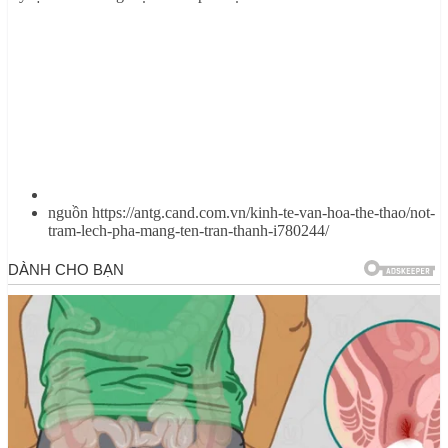
nguồn https://antg.cand.com.vn/kinh-te-van-hoa-the-thao/not-
tram-lech-pha-mang-ten-tran-thanh-i780244/