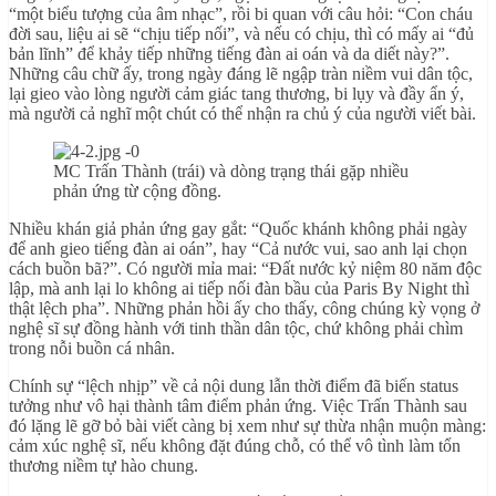
“một biểu tượng của âm nhạc”, rồi bi quan với câu hỏi: “Con cháu
đời sau, liệu ai sẽ “chịu tiếp nối”, và nếu có chịu, thì có mấy ai “đủ
bản lĩnh” để khảy tiếp những tiếng đàn ai oán và da diết này?”.
Những câu chữ ấy, trong ngày đáng lẽ ngập tràn niềm vui dân tộc,
lại gieo vào lòng người cảm giác tang thương, bi lụy và đầy ẩn ý,
mà người cả nghĩ một chút có thể nhận ra chủ ý của người viết bài.
MC Trấn Thành (trái) và dòng trạng thái gặp nhiều
phản ứng từ cộng đồng.
Nhiều khán giả phản ứng gay gắt: “Quốc khánh không phải ngày
để anh gieo tiếng đàn ai oán”, hay “Cả nước vui, sao anh lại chọn
cách buồn bã?”. Có người mỉa mai: “Đất nước kỷ niệm 80 năm độc
lập, mà anh lại lo không ai tiếp nối đàn bầu của Paris By Night thì
thật lệch pha”. Những phản hồi ấy cho thấy, công chúng kỳ vọng ở
nghệ sĩ sự đồng hành với tinh thần dân tộc, chứ không phải chìm
trong nỗi buồn cá nhân.
Chính sự “lệch nhịp” về cả nội dung lẫn thời điểm đã biến status
tưởng như vô hại thành tâm điểm phản ứng. Việc Trấn Thành sau
đó lặng lẽ gỡ bỏ bài viết càng bị xem như sự thừa nhận muộn màng:
cảm xúc nghệ sĩ, nếu không đặt đúng chỗ, có thể vô tình làm tổn
thương niềm tự hào chung.