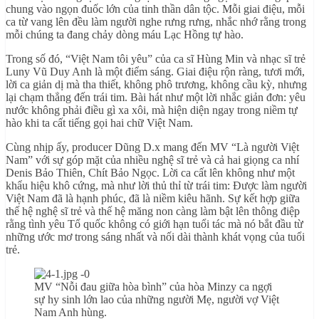
chung vào ngọn đuốc lớn của tinh thần dân tộc. Mỗi giai điệu, mỗi
ca từ vang lên đều làm người nghe rưng rưng, nhắc nhớ rằng trong
mỗi chúng ta đang chảy dòng máu Lạc Hồng tự hào.
Trong số đó, “Việt Nam tôi yêu” của ca sĩ Hùng Min và nhạc sĩ trẻ
Luny Vũ Duy Anh là một điểm sáng. Giai điệu rộn ràng, tươi mới,
lời ca giản dị mà tha thiết, không phô trương, không cầu kỳ, nhưng
lại chạm thẳng đến trái tim. Bài hát như một lời nhắc giản đơn: yêu
nước không phải điều gì xa xôi, mà hiện diện ngay trong niềm tự
hào khi ta cất tiếng gọi hai chữ Việt Nam.
Cùng nhịp ấy, producer Dũng D.x mang đến MV “Là người Việt
Nam” với sự góp mặt của nhiều nghệ sĩ trẻ và cả hai giọng ca nhí
Denis Bảo Thiên, Chít Bảo Ngọc. Lời ca cất lên không như một
khẩu hiệu khô cứng, mà như lời thủ thỉ từ trái tim: Được làm người
Việt Nam đã là hạnh phúc, đã là niềm kiêu hãnh. Sự kết hợp giữa
thế hệ nghệ sĩ trẻ và thế hệ măng non càng làm bật lên thông điệp
rằng tình yêu Tổ quốc không có giới hạn tuổi tác mà nó bắt đầu từ
những ước mơ trong sáng nhất và nối dài thành khát vọng của tuổi
trẻ.
MV “Nỗi đau giữa hòa bình” của hòa Minzy ca ngợi
sự hy sinh lớn lao của những người Mẹ, người vợ Việt
Nam Anh hùng.