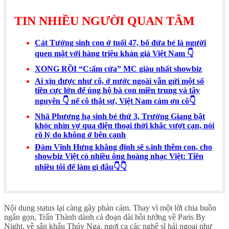
TIN NHIỀU NGƯỜI QUAN TÂM
Cát Tường sinh con ở tuổi 47, bố đứa bé là người
quen mặt với hàng triệu khán giả Việt Nam 👇
XONG RỒI “C:ấm cửa” MC giàu nhất showbiz
Ai xịn được như cô, ở nước ngoài vẫn gửi một số
tiền cực lớn để ủng hộ bà con miền trung và tây
nguyên 👇 nể cô thật sự, Việt Nam cảm ơn cô👇
Nhã Phương hạ sinh bé thứ 3, Trường Giang bật
khóc nhìn vợ qua điện thoại thời khắc vượt cạn, nói
rõ lý do không ở bên cạnh
Đàm Vĩnh Hưng khẳng định sẽ s.inh thêm con, cho
showbiz Việt có nhiều ông hoàng nhạc Việt: Tiền
nhiều tôi để làm gì đâu👇👇
Nội dung status lại càng gây phản cảm. Thay vì một lời chia buồn
ngắn gọn, Trấn Thành dành cả đoạn dài hồi tưởng về Paris By
Night, về sân khấu Thúy Nga, ngợi ca các nghệ sĩ hải ngoại như