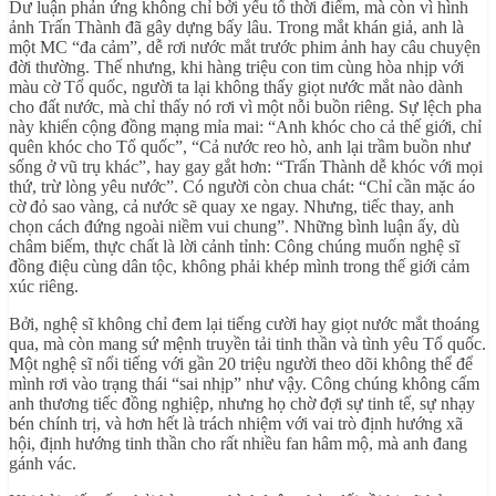
Dư luận phản ứng không chỉ bởi yếu tố thời điểm, mà còn vì hình
ảnh Trấn Thành đã gây dựng bấy lâu. Trong mắt khán giả, anh là
một MC “đa cảm”, dễ rơi nước mắt trước phim ảnh hay câu chuyện
đời thường. Thế nhưng, khi hàng triệu con tim cùng hòa nhịp với
màu cờ Tổ quốc, người ta lại không thấy giọt nước mắt nào dành
cho đất nước, mà chỉ thấy nó rơi vì một nỗi buồn riêng. Sự lệch pha
này khiến cộng đồng mạng mỉa mai: “Anh khóc cho cả thế giới, chỉ
quên khóc cho Tổ quốc”, “Cả nước reo hò, anh lại trầm buồn như
sống ở vũ trụ khác”, hay gay gắt hơn: “Trấn Thành dễ khóc với mọi
thứ, trừ lòng yêu nước”. Có người còn chua chát: “Chỉ cần mặc áo
cờ đỏ sao vàng, cả nước sẽ quay xe ngay. Nhưng, tiếc thay, anh
chọn cách đứng ngoài niềm vui chung”. Những bình luận ấy, dù
châm biếm, thực chất là lời cảnh tỉnh: Công chúng muốn nghệ sĩ
đồng điệu cùng dân tộc, không phải khép mình trong thế giới cảm
xúc riêng.
Bởi, nghệ sĩ không chỉ đem lại tiếng cười hay giọt nước mắt thoáng
qua, mà còn mang sứ mệnh truyền tải tinh thần và tình yêu Tổ quốc.
Một nghệ sĩ nổi tiếng với gần 20 triệu người theo dõi không thể để
mình rơi vào trạng thái “sai nhịp” như vậy. Công chúng không cấm
anh thương tiếc đồng nghiệp, nhưng họ chờ đợi sự tinh tế, sự nhạy
bén chính trị, và hơn hết là trách nhiệm với vai trò định hướng xã
hội, định hướng tinh thần cho rất nhiều fan hâm mộ, mà anh đang
gánh vác.