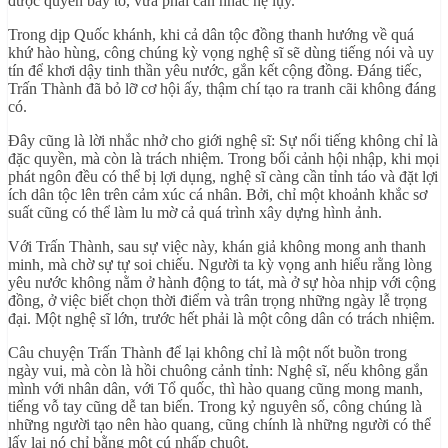
được quyền bày tỏ, vừa phải cân nhắc hệ lụy.
Trong dịp Quốc khánh, khi cả dân tộc đồng thanh hướng về quá
khứ hào hùng, công chúng kỳ vọng nghệ sĩ sẽ dùng tiếng nói và uy
tín để khơi dậy tinh thần yêu nước, gắn kết cộng đồng. Đáng tiếc,
Trấn Thành đã bỏ lỡ cơ hội ấy, thậm chí tạo ra tranh cãi không đáng
có.
Đây cũng là lời nhắc nhở cho giới nghệ sĩ: Sự nổi tiếng không chỉ là
đặc quyền, mà còn là trách nhiệm. Trong bối cảnh hội nhập, khi mọi
phát ngôn đều có thể bị lợi dụng, nghệ sĩ càng cần tỉnh táo và đặt lợi
ích dân tộc lên trên cảm xúc cá nhân. Bởi, chỉ một khoảnh khắc sơ
suất cũng có thể làm lu mờ cả quá trình xây dựng hình ảnh.
Với Trấn Thành, sau sự việc này, khán giả không mong anh thanh
minh, mà chờ sự tự soi chiếu. Người ta kỳ vọng anh hiểu rằng lòng
yêu nước không nằm ở hành động to tát, mà ở sự hòa nhịp với cộng
đồng, ở việc biết chọn thời điểm và trân trọng những ngày lễ trọng
đại. Một nghệ sĩ lớn, trước hết phải là một công dân có trách nhiệm.
Câu chuyện Trấn Thành để lại không chỉ là một nốt buồn trong
ngày vui, mà còn là hồi chuông cảnh tỉnh: Nghệ sĩ, nếu không gắn
mình với nhân dân, với Tổ quốc, thì hào quang cũng mong manh,
tiếng vỗ tay cũng dễ tan biến. Trong kỷ nguyên số, công chúng là
những người tạo nên hào quang, cũng chính là những người có thể
lấy lại nó chỉ bằng một cú nhấp chuột.