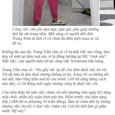
Công việc chủ yếu dọn dẹp, giặt giũ, phụ giúp những
thứ lặt vặt trong tiệm. Mỗi sáng có người đến đón
Trang Trần đi làm vì cô chưa đủ điều kiện mua xe và
lái xe.
Không lâu sau đó, Trang Trần chia sẻ cô bị mất việc lao công, dọn
dẹp vệ sinh tại tiệm nail này vì bị đồng hương tại Mỹ “chơi xấu”.
Mất việc, cựu người mẫu trở lại công việc livestream bán hàng.
Trang Trần chia sẻ:
“Họ gây sức ép để chủ tiệm đuổi việc tôi rồi.
Tôi đã bảo đi làm thuê nhưng không ai tin. Xong rồi vu khống tôi
nói dối, bảo rằng tiệm nail là của mình. Giờ tôi sống bằng cách
nào đây, có 20 đồng một ngày nhưng cũng bị đuổi việc rồi.
Chủ tiệm thấy tôi làm việc chăm chỉ nên thương tình ngày 8/3 tặng
một chiếc nhẫn hột xoàn hình trái tim. Hôm trước chủ tiệm tặng
tiếp 2.000 đô la (khoảng 50 triệu đồng). Bảo là chưa đến kỳ lương
nhưng vẫn cho tôi vì làm việc chăm chỉ. Giờ tôi biết làm gì giữa
nước Mỹ này”.