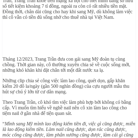
Trần, Trang Trần khoe trên mạng xã hội cho biết mình đang sở hữu
sổ tiết kiệm khoảng 7 tỉ đồng, ngoài ra còn có rất nhiều tiền mặt.
Đồng thời, chân dài cũng cho hay khi sang Mỹ, dù không làm việc
thì cô vẫn có tiền đủ sống nhờ cho thuê nhà tại Việt Nam.
Tháng 12/2023, Trang Trần đưa con gái sang Mỹ đoàn tụ cùng
chồng. Thời gian này, cô thường xuyên chia sẻ về cuộc sống mới,
những khó khăn khi đặt chân tới một đất nước xa lạ.
Những clip chia sẻ công việc làm lao công, quét dọn, gấp khăn
kiếm 20 đô la/ngày (gần 500 nghìn đồng) của cựu người mẫu thu
hút sự chú ý lớn từ cư dân mạng.
Theo Trang Trần, cô khó tìm việc làm phù hợp bởi không có bằng
cấp. Vì muốn tìm hiểu về nghề nail nên cô xin làm lao công cho
tiệm nail ở gần nhà để tiện quan sát.
“
Mình sang Mỹ mình lao động kiếm tiền đi, việc gì cũng được, miễn
là lao động kiếm tiền. Làm nail cũng được, dọn rác cũng được,
móc cống cũng được, làm phân xưởng cũng được, làm cái gì cũng