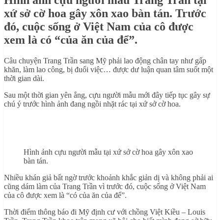
xứ sở cờ hoa gây xôn xao bàn tán. Trước
đó, cuộc sống ở Việt Nam của cô được
xem là có “của ăn của để”.
Câu chuyện Trang Trần sang Mỹ phải lao động chân tay như gấp
khăn, làm lao công, bị đuổi việc… được dư luận quan tâm suốt một
thời gian dài.
Sau một thời gian yên ắng, cựu người mẫu mới đây tiếp tục gây sự
chú ý trước hình ảnh đang ngồi nhặt rác tại xứ sở cờ hoa.
Hình ảnh cựu người mẫu tại xứ sở cờ hoa gây xôn xao
bàn tán.
Nhiều khán giả bất ngờ trước khoảnh khắc giản dị và không phải ai
cũng dám làm của Trang Trần vì trước đó, cuộc sống ở Việt Nam
của cô được xem là “có của ăn của để”.
Thời điểm thông báo đi Mỹ định cư với chồng Việt Kiều – Louis