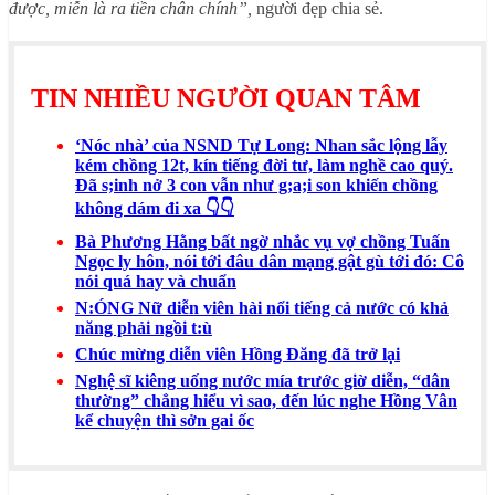
được, miễn là ra tiền chân chính”,
người đẹp chia sẻ.
TIN NHIỀU NGƯỜI QUAN TÂM
‘Nóc nhà’ của NSND Tự Long: Nhan sắc lộng lẫy
kém chồng 12t, kín tiếng đời tư, làm nghề cao quý.
Đã s;inh nở 3 con vẫn như g;a;i son khiến chồng
không dám đi xa 👇👇
Bà Phương Hằng bất ngờ nhắc vụ vợ chồng Tuấn
Ngọc ly hôn, nói tới đâu dân mạng gật gù tới đó: Cô
nói quá hay và chuẩn
N:ÓNG Nữ diễn viên hài nổi tiếng cả nước có khả
năng phải ngồi t:ù
Chúc mừng diễn viên Hồng Đăng đã trở lại
Nghệ sĩ kiêng uống nước mía trước giờ diễn, “dân
thường” chẳng hiểu vì sao, đến lúc nghe Hồng Vân
kể chuyện thì sởn gai ốc