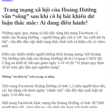
Trang mạng xã hội của Hoàng Hường
vẫn “sống” sau khi cô bị bắt khiến dư
luận thắc mắc: Ai đang điều hành?
Những ngày qua, mạng xã hội dậy sóng khi trang Facebook cá
nhân của Hoàng Hường – người từng gây chú ý với “nụ cười khi bị
bắt”, vẫn đều đặn cập nhật trạng thái, hình ảnh và thậm chí cả video
mới.
Điều này khiến nhiều người không khỏi hoang mang, bởi Hoàng
Thị Hường (tên thật của Hoàng Hường) đã bị Cơ quan CSĐT Bộ
Công an khởi tố, bắt tạm giam ngày 3-10 về tội “Vi phạm quy định
về kế toán gây hậu quả nghiêm trọng”.
Những “tín hiệu lạ” trên trang cá nhân
Trên trang Facebook Hoàng Hường có hơn 1,3 triệu người theo dõi,
các bài đăng với danh nghĩa “chính chủ” vẫn đều đặn xuất hiện từ
ngày 3-10 đến nay.
Một trang Facebook khác mang tên Hoàng Hường có hơn 387.000
người theo dõi, cũng liên tục cập nhật nội dung với danh nghĩa