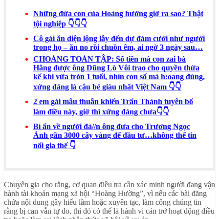
Những đứa con của Hoàng hường giờ ra sao? Thật
tội nghiệp 👇👇👇
Cô gái ăn diện lộng lẫy đến dự đám cưới như người
trong họ – ăn no rồi chuồn êm, ai ngờ 3 ngày sau…
CHOÁNG TOÀN TẬP: Số tiền mà con zai bà
Hằng được ông Dũng Lò Vôi trao cho quyền thừa
kế khi vừa tròn 1 tuổi, nhìn con số mà h:oang đúng,
xứng đáng là cậu bé giàu nhất Việt Nam 👇👇
2 em gái mâu thuẫn khiến Trấn Thành tuyên bố
làm điều này, giờ thì xứng đáng chưa👇👇
Bí ẩn về người đà//n ông đưa cho Trương Ngọc
Ánh gần 3000 cây vàng để đầu tư…không thể tin
nổi gia thế 👇
Chuyên gia cho rằng, cơ quan điều tra cần xác minh người đang vận
hành tài khoản mạng xã hội “Hoàng Hường”, vì nếu các bài đăng
chứa nội dung gây hiểu lầm hoặc xuyên tạc, làm công chúng tin
rằng bị can vẫn tự do, thì đó có thể là hành vi cản trở hoạt động điều