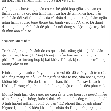
tra hoặc làm sai lệch nhận thức xã hội về vụ án.
Cũng theo chuyên gia, nên có cơ chế phối hợp giữa cơ quan có
thẩm quyền và các nền tảng mạng xã hội để tạm khóa hoặc gắn
cảnh báo đối với tài khoản của cá nhân đang bị khởi tố, nhằm ngăn
ngừa hành vi thao túng thông tin, tránh việc người khác lợi dụng
danh nghĩa người bị bắt để phát tán nội dung sai lệch hoặc trục lợi
từ hình ảnh của họ.
“Nụ cười khi bị bắt”
Trước đó, trong bức ảnh do cơ quan chức năng ghi nhận khi dẫn
giải bị can, Hoàng Hường không cúi đầu hay né tránh ống kính như
phần lớn các trường hợp bị bắt khác. Trái lại, bị can mỉm cười nhẹ
nhưng đầy tự tin.
Hình ảnh ấy nhanh chóng lan truyền với tốc độ chóng mặt trên các
nền tảng mạng xã hội, khiến người ta vừa tò mò, vừa hoang mang,
không biết nên hiểu đó là sự bình thản, thách thức, hay là cách
Hoàng Hường cố giữ hình ảnh thương hiệu cá nhân đến phút chót.
Một số bình luận cho rằng, nụ cười ấy là biểu hiện của người nhiều
năm làm truyền thông, luôn ý thức về hình ảnh công chúng, nên dù
ở tình huống nghiêm trọng, cô vẫn “giữ phong thái doanh nhân”.
Ngược lại, nhiều ý kiến khác nhìn nhận đó là nụ cười gượng, pha