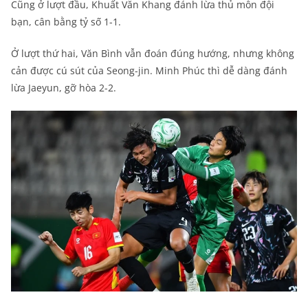
Cũng ở lượt đầu, Khuất Văn Khang đánh lừa thủ môn đội
bạn, cân bằng tỷ số 1-1.
Ở lượt thứ hai, Văn Bình vẫn đoán đúng hướng, nhưng không
cản được cú sút của Seong-jin. Minh Phúc thì dễ dàng đánh
lừa Jaeyun, gỡ hòa 2-2.