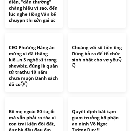
diễn, “dân thường”
chẳng hiểu vì sao, đến
lúc nghe Hồng Vân kể
chuyện thì sởn gai ốc
CEO Phương Hằng ăn
Choáng với số tiền ông
mừng vì đã thắng
Dũng bỏ ra để tổ chức
kiệ…n 3 nghệ xĩ trong
sinh nhật cho vợ yêu👇
showbiz, đúng là quân
👇
tử trathu 10 năm
chưa muộn Danh sách
đã có👇👇
Bố mẹ ngoài 80 tu;;ổi
Quyết định bắt tạm
mà vẫn phải ra tòa vì
giam trưởng bộ phận
con trai kiện đòi đất,
an ninh Võ Ngọc
ông bà đều đau ốm
Tường Duy ‼️