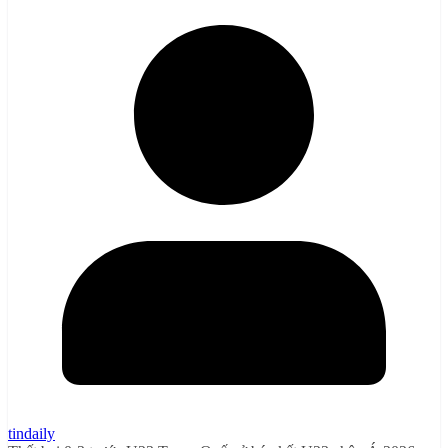
tindaily