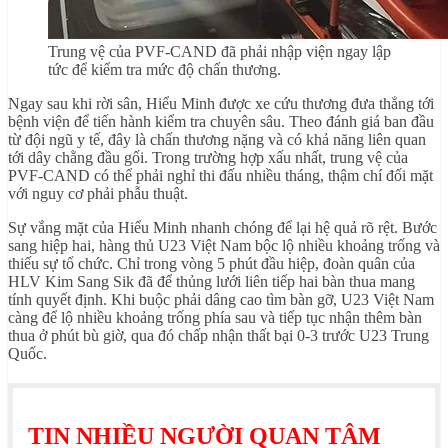
Trung vệ của PVF-CAND đã phải nhập viện ngay lập
tức để kiểm tra mức độ chấn thương.
Ngay sau khi rời sân, Hiểu Minh được xe cứu thương đưa thẳng tới
bệnh viện để tiến hành kiểm tra chuyên sâu. Theo đánh giá ban đầu
từ đội ngũ y tế, đây là chấn thương nặng và có khả năng liên quan
tới dây chằng đầu gối. Trong trường hợp xấu nhất, trung vệ của
PVF-CAND có thể phải nghỉ thi đấu nhiều tháng, thậm chí đối mặt
với nguy cơ phải phẫu thuật.
Sự vắng mặt của Hiểu Minh nhanh chóng để lại hệ quả rõ rệt. Bước
sang hiệp hai, hàng thủ U23 Việt Nam bộc lộ nhiều khoảng trống và
thiếu sự tổ chức. Chỉ trong vòng 5 phút đầu hiệp, đoàn quân của
HLV Kim Sang Sik đã để thủng lưới liên tiếp hai bàn thua mang
tính quyết định. Khi buộc phải dâng cao tìm bàn gỡ, U23 Việt Nam
càng để lộ nhiều khoảng trống phía sau và tiếp tục nhận thêm bàn
thua ở phút bù giờ, qua đó chấp nhận thất bại 0-3 trước U23 Trung
Quốc.
TIN NHIỀU NGƯỜI QUAN TÂM