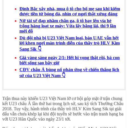
Đình Bắc xây nhà, mua ô tô cho bố mẹ sau khi kiếm
được tiền từ bóng đá, nhìn cơ ngơi thật xứng đáng
Nữ tài xế đạp nhầm chân ga, ô tô bay lên vỉa hè
t:ông hàng loạt xe máy: Vừa lấy bằng lái, thi 9 lần
mới đỗ
Dù đội nhà bị U23 Việt Nam loại, báo UAE vẫn hết
lời khen ngợi màn trình diễn của thầy trò HLV Kim
Sang Sik 👇
Giá vàng sáng ngày 2/1: Hết hi vọng thật rồi, bà con
biết sống sao bây giờ
CĐV châu Á bùng nổ phản ứng về chiến thắng lịch
sử của U23 Việt Nam 👇
Trận thua này khiến U23 Việt Nam lỡ cơ hội góp mặt ở trận chung
kết U23 châu Á lần thứ hai trong lịch sử, sau kỳ tích Thường Châu
2018. Tuy vậy, hành trình của thầy trò HLV Kim Sang Sik tại giải
đấu vẫn chưa khép lại khi đội tuyển sẽ bước vào trận tranh hạng ba
với U23 Hàn Quốc vào ngày 23/1 tới.