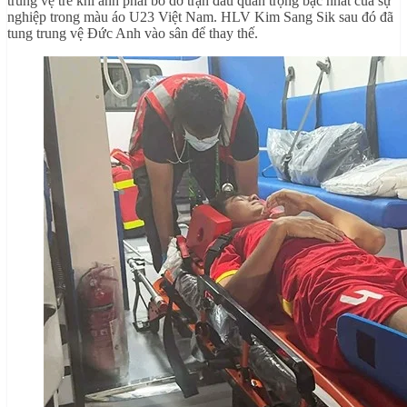
trung vệ trẻ khi anh phải bỏ dở trận đấu quan trọng bậc nhất của sự
nghiệp trong màu áo U23 Việt Nam. HLV Kim Sang Sik sau đó đã
tung trung vệ Đức Anh vào sân để thay thế.