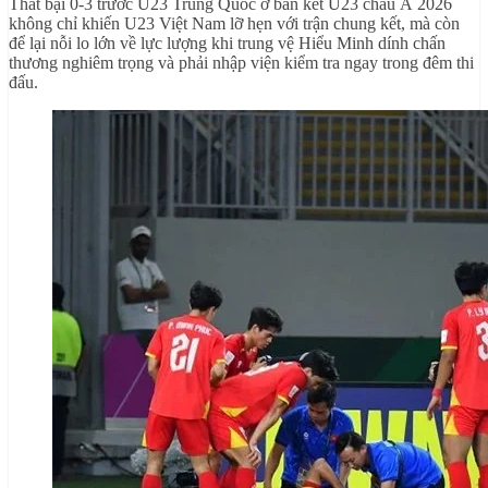
Thất bại 0-3 trước U23 Trung Quốc ở bán kết U23 châu Á 2026
không chỉ khiến U23 Việt Nam lỡ hẹn với trận chung kết, mà còn
để lại nỗi lo lớn về lực lượng khi trung vệ Hiểu Minh dính chấn
thương nghiêm trọng và phải nhập viện kiểm tra ngay trong đêm thi
đấu.