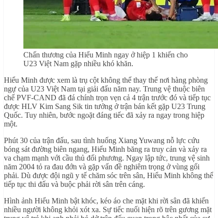
Chấn thương của Hiểu Minh ngay ở hiệp 1 khiến cho
U23 Việt Nam gặp nhiều khó khăn.
Hiểu Minh được xem là trụ cột không thể thay thế nơi hàng phòng
ngự của U23 Việt Nam tại giải đấu năm nay. Trung vệ thuộc biên
chế PVF-CAND đã đá chính trọn vẹn cả 4 trận trước đó và tiếp tục
được HLV Kim Sang Sik tin tưởng ở trận bán kết gặp U23 Trung
Quốc. Tuy nhiên, bước ngoặt đáng tiếc đã xảy ra ngay trong hiệp
một.
Phút 30 của trận đấu, sau tình huống Xiang Yuwang nỗ lực cứu
bóng sát đường biên ngang, Hiểu Minh băng ra truy cản và xảy ra
va chạm mạnh với cầu thủ đối phương. Ngay lập tức, trung vệ sinh
năm 2004 tỏ ra đau đớn và gặp vấn đề nghiêm trọng ở vùng gối
phải. Dù được đội ngũ y tế chăm sóc trên sân, Hiểu Minh không thể
tiếp tục thi đấu và buộc phải rời sân trên cáng.
Hình ảnh Hiểu Minh bật khóc, kéo áo che mặt khi rời sân đã khiến
nhiều người không khỏi xót xa. Sự tiếc nuối hiện rõ trên gương mặt